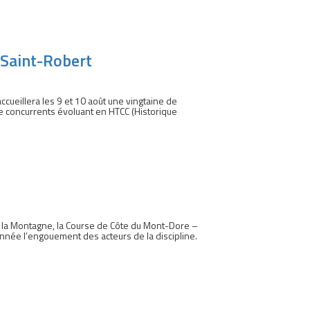
x Saint-Robert
ueillera les 9 et 10 août une vingtaine de
de concurrents évoluant en HTCC (Historique
 la Montagne, la Course de Côte du Mont-Dore –
nnée l’engouement des acteurs de la discipline.