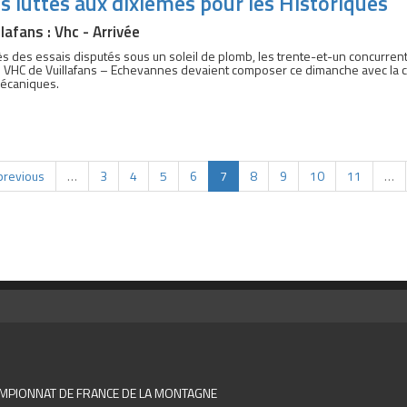
s luttes aux dixièmes pour les Historiques
llafans : Vhc - Arrivée
s des essais disputés sous un soleil de plomb, les trente-et-un concurren
 VHC de Vuillafans – Echevannes devaient composer ce dimanche avec la can
mécaniques.
previous
…
3
4
5
6
7
8
9
10
11
…
MPIONNAT DE FRANCE DE LA MONTAGNE