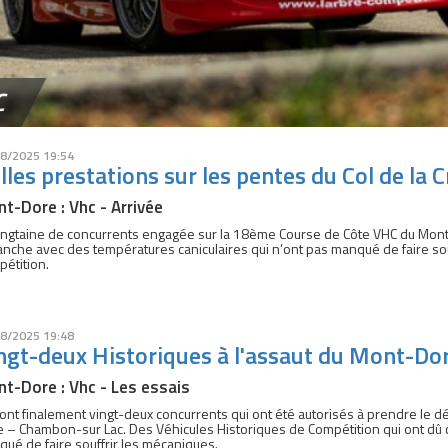
C
8/2025 19:54
lles prestations sur les pentes du Col de la 
t-Dore : Vhc - Arrivée
ingtaine de concurrents engagée sur la 18ème Course de Côte VHC du Mo
nche avec des températures caniculaires qui n’ont pas manqué de faire sou
étition.
8/2025 19:48
ngt-deux Historiques à l'assaut du Mont-Do
t-Dore : Vhc - Les essais
ont finalement vingt-deux concurrents qui ont été autorisés à prendre le 
 – Chambon-sur Lac. Des Véhicules Historiques de Compétition qui ont dû 
ué de faire souffrir les mécaniques.