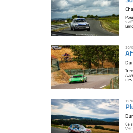
Cha
Pour
s’af
Limo
20/0
Af
Dun
Tren
Auve
des 
19/0
Pl
Dun
Ce s
VHC 