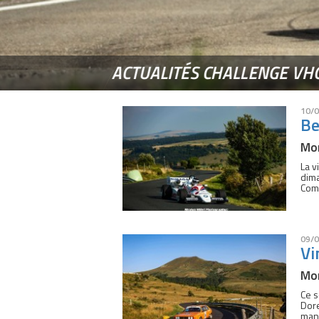
ACTUALITÉS CHALLENGE VH
10/0
Be
Mon
La v
dima
Comp
09/0
Vi
Mon
Ce s
Dore
manq