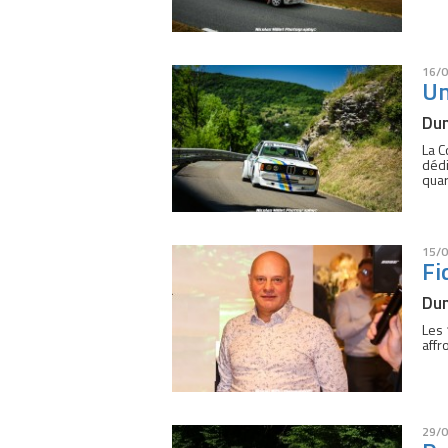
16/0
Un
Dun
La C
dédi
quar
15/0
Fi
Dun
Les 
affr
29/0