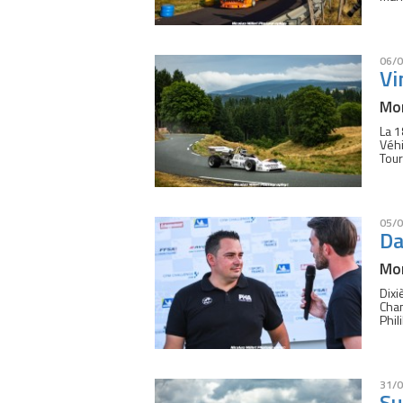
06/0
Vi
Mon
La 1
Véhi
Tou
05/0
Da
Mon
Dixi
Cham
Phil
31/0
Su