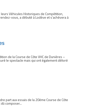
e leurs Véhicules Historiques de Compétition,
e rendez-vous, a débuté à Lodève et s’achèvera à
es
dition de la Course de Côte VHC de Dunières –
uré le spectacle mais qui ont également délivré
ndre part aux essais de la 20ème Course de Côte
 dû composer...