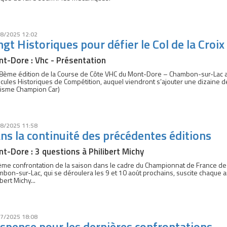
8/2025 12:02
ngt Historiques pour défier le Col de la Croi
t-Dore : Vhc - Présentation
8ème édition de la Course de Côte VHC du Mont-Dore – Chambon-sur-Lac acc
cules Historiques de Compétition, auquel viendront s’ajouter une dizaine 
risme Champion Car)
8/2025 11:58
ns la continuité des précédentes éditions
t-Dore : 3 questions à Philibert Michy
ème confrontation de la saison dans le cadre du Championnat de France de
bon-sur-Lac, qui se déroulera les 9 et 10 août prochains, suscite chaque a
ibert Michy...
7/2025 18:08
spense pour les dernières confrontations