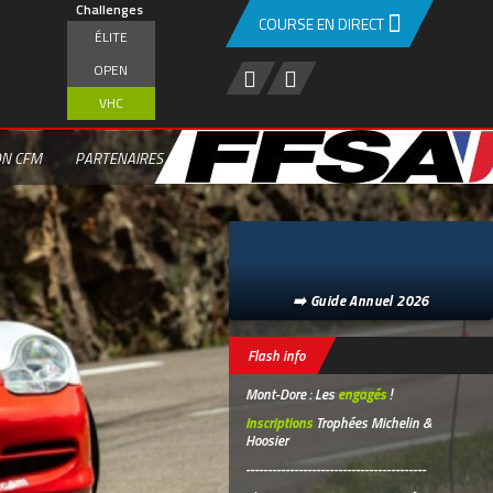
Challenges
COURSE EN DIRECT
ÉLITE
OPEN
VHC
ON CFM
PARTENAIRES
➡️ Guide Annuel 2026
Flash info
Mont-Dore : Les
engagés
!
Inscriptions
Trophées Michelin &
Hoosier
-----------------------------------------