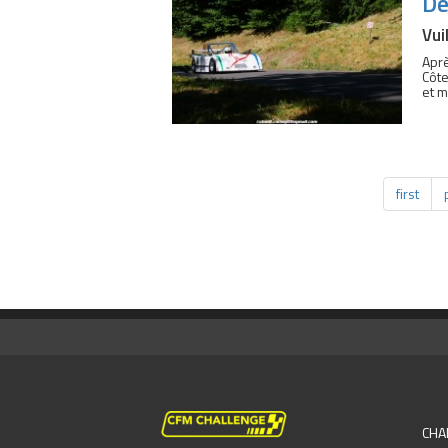
De
Vui
Aprè
Côte
et 
first
CHA