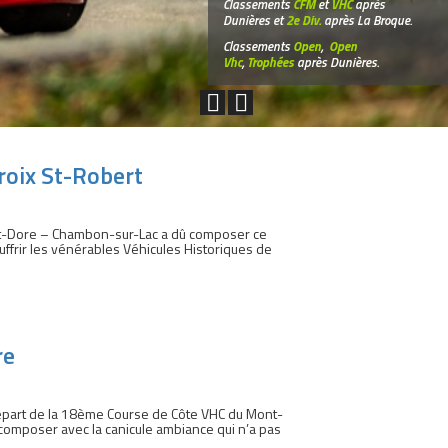
Classements
CFM
et
VHC
après
Dunières et
2e Div.
après La Broque.
Classements
Open
,
Open
Vhc
,
Trophées
après Dunières.
Croix St-Robert
nt-Dore – Chambon-sur-Lac a dû composer ce
ffrir les vénérables Véhicules Historiques de
re
départ de la 18ème Course de Côte VHC du Mont-
composer avec la canicule ambiance qui n’a pas