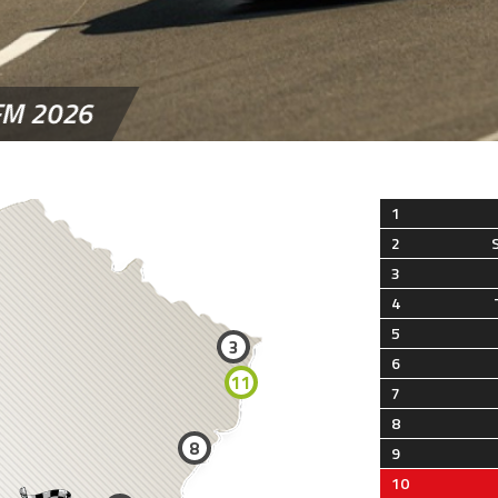
FM 2026
1
2
3
4
5
3
6
11
7
8
8
9
10