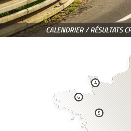
CALENDRIER / RÉSULTATS C
4
6
5