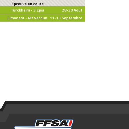
Épreuve en cours
Turckheim - 3 Epis
28-30 Août
Limonest - Mt Verdun
11-13 Septembre