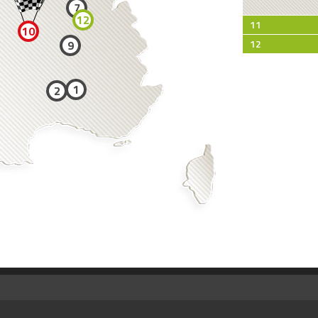
7
12
11
10
12
9
1
2