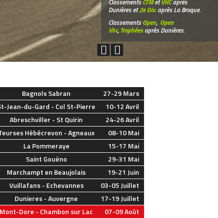
Classements
CFM
et
VHC
après
Dunières et
2e Div.
après La Broque.
Classements
Open
,
Open
Vhc
,
Trophées
après Dunières.
Bagnols Sabran
27-29 Mars
St-Jean-du-Gard - Col St-Pierre
10-12 Avril
Abreschviller - St Quirin
24-26 Avril
Teurses Hébécrevon - Agneaux
08-10 Mai
La Pommeraye
15-17 Mai
Saint Gouëno
29-31 Mai
Marchampt en Beaujolais
19-21 Juin
Vuillafans - Echevannes
03-05 Juillet
Dunieres - Auvergne
17-19 Juillet
Mont-Dore - Chambon sur Lac
07-09 Août