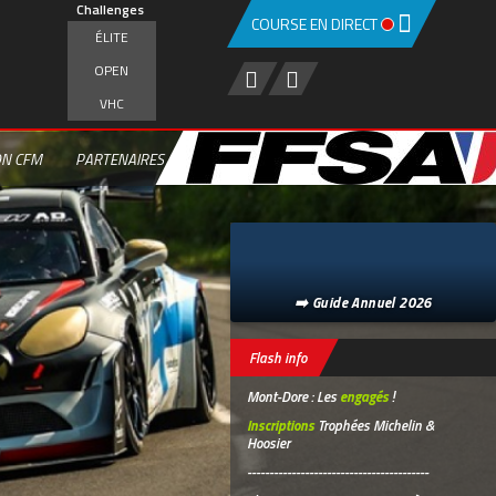
Challenges
COURSE EN DIRECT
ÉLITE
OPEN
VHC
ON CFM
PARTENAIRES
➡️ Guide Annuel 2026
Flash info
Mont-Dore : Les
engagés
!
Inscriptions
Trophées Michelin &
Hoosier
-----------------------------------------