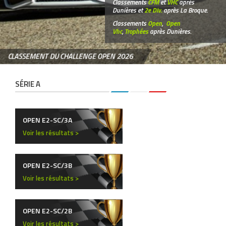
Classements
CFM
et
VHC
après
Dunières et
2e Div.
après La Broque.
Classements
Open
,
Open
Vhc
,
Trophées
après Dunières.
CLASSEMENT DU CHALLENGE OPEN 2026
SÉRIE A
OPEN E2-SC/3A
Voir les résultats >
OPEN E2-SC/3B
Voir les résultats >
OPEN E2-SC/2B
Voir les résultats >