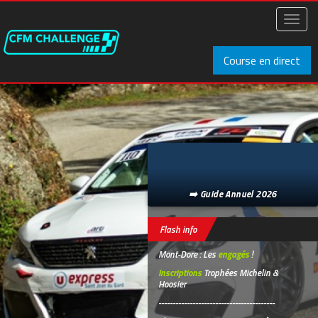
Aller
au
Toggl
contenu
naviga
principal
Course en direct
➡️ Guide Annuel 2026
Flash info
Mont-Dore : Les
engagés
!
Inscriptions
Trophées Michelin &
Hoosier
-----------------------------------------