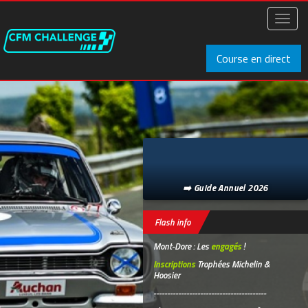
Aller
au
Toggl
contenu
naviga
principal
Course en direct
➡️ Guide Annuel 2026
Flash info
Mont-Dore : Les
engagés
!
Inscriptions
Trophées Michelin &
Hoosier
-----------------------------------------