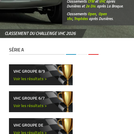
Classements
CFM
et
VHC
après
Dunières et
2e Div.
après La Broque.
Classements
Open
,
Open
Vhc
,
Trophées
après Dunières.
CLASSEMENT DU CHALLENGE VHC 2026
SÉRIE A
VHC GROUPE 8/9
Voir les résultats >
VHC GROUPE 6/7
Voir les résultats >
VHC GROUPE DE
Voir les résultats >