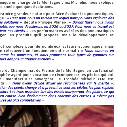
hnique en charge de la Montagne chez Michelin, nous explique
te année quelques évolutions.
oratoire grandeur nature pour faire évoluer les pneumatiques,
le :
« C’est pour nous un terrain sur lequel nous pouvons exploiter des
s solutions »
, débute Philippe Planeix.
« Durant l’hiver nous avons
eautés que nous dévoilerons en 2026 ou 2027. Pour nous ce travail est
eux nos clients. »
Les performances avérées des pneumatiques
iger les produits qu’il propose, mais le développement et
re fut complexe pour de nombreux acteurs économiques, mais
ution retrouvent un fonctionnement normal :
« Nous sommes en
 comme les nouveaux, et nous proposons tout types de gommes sur
eurs des pneumatiques Michelin. »
dre du Championnat de France de la Montagne, en partenariat
phée ayant pour vocation de récompenser les pilotes qui ont
 du manufacturier auvergnat. Ce Trophée Michelin CFM est
nts :
« Nous avons décidé d’axer les récompenses sur le mérite »
,
bution des points change et à présent ce sont les pilotes les plus rapides
oints. Les trois premiers lors des essais marqueront des points, ce qui
en course, bien évidemment dans chacune des classes, il n’était pas
ures les plus compétitives. »