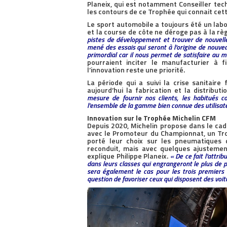
Planeix, qui est notamment Conseiller tec
les contours de ce Trophée qui connait cet
Le sport automobile a toujours été un lab
et la course de côte ne déroge pas à la règ
pistes de développement et trouver de nouvelle
mené des essais qui seront à l’origine de nouv
primordial car il nous permet de satisfaire au mi
pourraient inciter le manufacturier à f
l’innovation reste une priorité.
La période qui a suivi la crise sanitai
aujourd’hui la fabrication et la distrib
mesure de fournir nos clients, les habitués
l’ensemble de la gamme bien connue des utilisat
Innovation sur le Trophée Michelin CFM
Depuis 2020, Michelin propose dans le ca
avec le Promoteur du Championnat, un Tro
porté leur choix sur les pneumatiques
reconduit, mais avec quelques ajusteme
explique Philippe Planeix.
« De ce fait l’attri
dans leurs classes qui engrangeront le plus de p
sera également le cas pour les trois premiers 
question de favoriser ceux qui disposent des voit