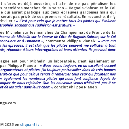
nt d’ores et déjà ouvertes, et afin de ne pas pénaliser les
ux premières manches de la saison – Bagnols-Sabran et le Col
ote qui aurait participé aux deux épreuves gardoises mais qui
serait pas privé de ses premiers résultats. En revanche, il n’y
hviller :
« C’est pour cela que je motive tous les pilotes qui évoluent
trophée, sachant que l’adhésion est gratuite. »
ée Michelin sur les manches du Championnat de France de la
résence de Michelin sur la Course de Côte de Bagnols-Sabran, sur le Col
Mont-Dore et à Limonest »
, commente Philippe Planeix.
« Pour ma
les épreuves, il est clair que les pilotes peuvent me solliciter à tout
ils, répondre à leurs interrogations et leurs attentes. Ils peuvent donc
agne est pour Michelin un laboratoire, c’est également un
ar Philippe Planeix :
« Nous avons toujours eu un excellent accueil
, organisateurs et pilotes. J’ai toujours pu travailler dans de très bonnes
erait-ce que pour cela je tenais à remercier tous ceux qui facilitent nos
cier également les nombreux pilotes qui nous font confiance depuis de
quer de nous rejoindre. Que les nouveaux venus n’hésitent pas à se
 et de les aider dans leurs choix »
, conclut Philippe Planeix.
enge.com
CFM 2025 en
cliquant ici
.