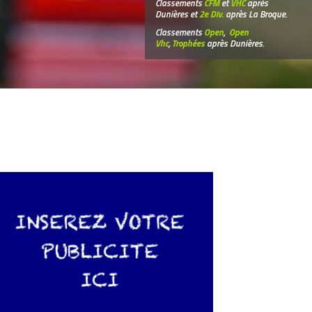
Classements
CFM
et
VHC
après
Dunières et
2e Div.
après La Broque.
Classements
Open
,
Open
Vhc
,
Trophées
après Dunières.