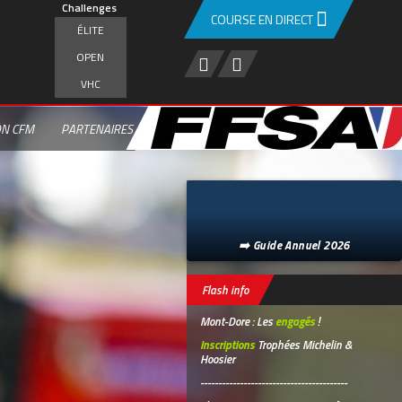
Challenges
COURSE EN DIRECT
ÉLITE
OPEN
VHC
ON CFM
PARTENAIRES
➡️ Guide Annuel 2026
Flash info
Mont-Dore : Les
engagés
!
Inscriptions
Trophées Michelin &
Hoosier
-----------------------------------------