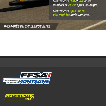
Classements
CFM
et
VHC
après
Dunières et
2e Div.
après La Broque.
Classements
Open
,
Open
Vhc
,
Trophées
après Dunières.
PALMARÈS DU CHALLENGE ELITE