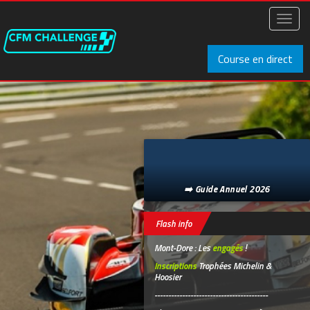
Aller
au
Toggl
contenu
naviga
principal
Course en direct
➡️ Guide Annuel 2026
Flash info
Mont-Dore : Les
engagés
!
Inscriptions
Trophées Michelin &
Hoosier
-----------------------------------------