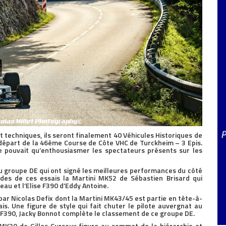
et techniques, ils seront finalement 40 Véhicules Historiques de
 départ de la 46ème Course de Côte VHC de Turckheim – 3 Epis.
e pouvait qu’enthousiasmer les spectateurs présents sur les
u groupe DE qui ont signé les meilleures performances du côté
es de ces essais la Martini MK52 de Sébastien Brisard qui
au et l’Elise F390 d’Eddy Antoine.
r Nicolas Defix dont la Martini MK43/45 est partie en tête-à-
s. Une figure de style qui fait chuter le pilote auvergnat au
 F390, Jacky Bonnot complète le classement de ce groupe DE.
 MK30 de Gilles Cursoux figure au sommet de la hiérarchie et