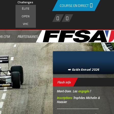
Challenges
COURSE EN DIRECT
ÉLITE
OPEN
VHC
ON CFM
PARTENAIRES
➡️ Guide Annuel 2026
Flash info
Mont-Dore : Les
engagés
!
Inscriptions
Trophées Michelin &
Hoosier
-----------------------------------------