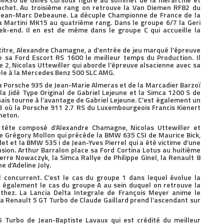
chet. Au troisième rang on retrouve la Van Diemen RF82 du
e, Jean-Marc Debeaune. La décuple Championne de France de la
a Martini MK15 au quatrième rang. Dans le groupe 6/7 la Geri
ek-end. Il en est de même dans le groupe C qui accueille la
itre, Alexandre Chamagne, a d’entrée de jeu marqué l’épreuve
 sa Ford Escort RS 1600 le meilleur temps du Production. Il
2, Nicolas Uttewiller qui aborde l’épreuve alsacienne avec sa
èle à la Mercedes Benz 500 SLC AMG.
 la Porsche 935 de Jean-Marie Almeras et de la Marcadier Barzoï
 la Jidé Type Original de Gabriel Lejeune et la Simca 1200 S de
sais tourne à l’avantage de Gabriel Lejeune. C’est également un
3 où la Porsche 911 2.7 RS du Luxembourgeois Francis Kienert
neton.
e tête composé d’Alexandre Chamagne, Nicolas Uttewiller et
 Grégory Mollon qui précède la BMW 635 CSI de Maurice Bick,
t et la BMW 535 i de Jean-Yves Pierrel qui a été victime d’une
ion. Arthur Barralon place sa Ford Cortina Lotus au huitième
rre Nowaczyk, la Simca Rallye de Philippe Ginel, la Renault 8
e d’Adeline Joly.
l concurrent. C’est le cas du groupe 1 dans lequel évolue la
 également le cas du groupe A au sein duquel on retrouve la
hez. La Lancia Delta Integrale de François Meyer anime le
la Renault 5 GT Turbo de Claude Gaillard prend l’ascendant sur
 5 Turbo de Jean-Baptiste Lavaux qui est crédité du meilleur