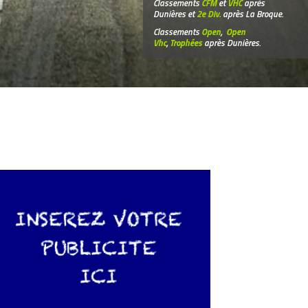
Classements
CFM
et
VHC
après
Dunières et
2e Div.
après La Broque.
Classements
Open
,
Open
Vhc
,
Trophées
après Dunières.