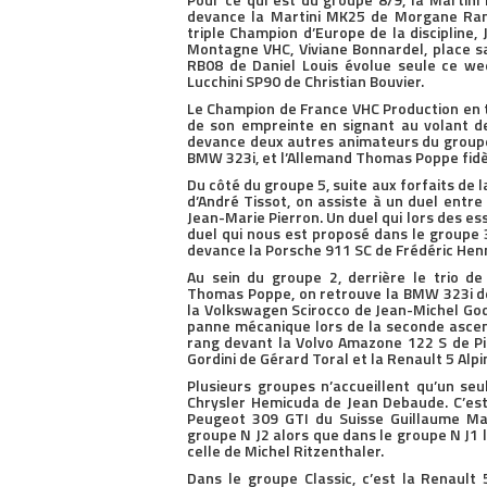
devance la Martini MK25 de Morgane Ran
triple Champion d’Europe de la disciplin
Montagne VHC, Viviane Bonnardel, place s
RB08 de Daniel Louis évolue seule ce we
Lucchini SP90 de Christian Bouvier.
Le Champion de France VHC Production en t
de son empreinte en signant au volant de
devance deux autres animateurs du groupe 
BMW 323i, et l’Allemand Thomas Poppe fid
Du côté du groupe 5, suite aux forfaits de
d’André Tissot, on assiste à un duel entre
Jean-Marie Pierron. Un duel qui lors des es
duel qui nous est proposé dans le groupe 
devance la Porsche 911 SC de Frédéric Hen
Au sein du groupe 2, derrière le trio d
Thomas Poppe, on retrouve la BMW 323i de
la Volkswagen Scirocco de Jean-Michel Gode
panne mécanique lors de la seconde ascens
rang devant la Volvo Amazone 122 S de Pie
Gordini de Gérard Toral et la Renault 5 Alpin
Plusieurs groupes n’accueillent qu’un seu
Chrysler Hemicuda de Jean Debaude. C’est
Peugeot 309 GTI du Suisse Guillaume Mat
groupe N J2 alors que dans le groupe N J1 
celle de Michel Ritzenthaler.
Dans le groupe Classic, c’est la Renault