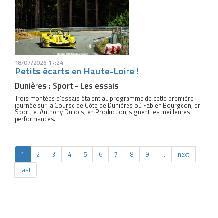
18/07/2026 17:24
Petits écarts en Haute-Loire !
Dunières : Sport - Les essais
Trois montées d’essais étaient au programme de cette première
journée sur la Course de Côte de Dunières où Fabien Bourgeon, en
Sport, et Anthony Dubois, en Production, signent les meilleures
performances.
1
2
3
4
5
6
7
8
9
…
next
last