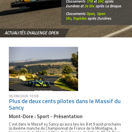
Classements
CFM
et
VHC
après
Dunières et
2e Div.
après La Broque.
Classements
Open
,
Open
Vhc
,
Trophées
après Dunières.
ACTUALITÉS CHALLENGE OPEN
05/08/2026 10:58
Plus de deux cents pilotes dans le Massif du
Sancy
Mont-Dore : Sport - Présentation
C’est dans le Massif su Sancy qu’aura lieu les 8 et 9 août prochains
la dixième manche du Championnat de France de la Montagne, à