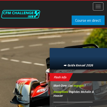
Aller
au
Toggl
contenu
naviga
principal
Course en direct
➡️ Guide Annuel 2026
Flash info
Mont-Dore : Les
engagés
!
Inscriptions
Trophées Michelin &
Hoosier
-----------------------------------------