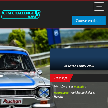
Aller
au
Toggl
contenu
naviga
principal
Course en direct
➡️ Guide Annuel 2026
Flash info
Mont-Dore : Les
engagés
!
Inscriptions
Trophées Michelin &
Hoosier
-----------------------------------------