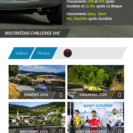
Classements
CFM
et
VHC
après
Dunières et
2e Div.
après La Broque.
Classements
Open
,
Open
Vhc
,
Trophées
après Dunières.
MULTIMÉDIAS CHALLENGE VHC
Vidéos
Photos
DUNIÈRES 2026
VUILLAFANS 2026
VIDÉOS 2023
MARCHAMPT 2026
SAINT GOUËNO 2026