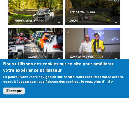
COL SAINT-PIERRE
ABRESCHVILLER 2024
2024
VIDÉOS 2024
REMISE DES PRIX 2023
Nous utilisons des cookies sur ce site pour améliorer
votre expérience utilisateur
En poursuivant votre navigation sur ce site, vous confirmez votre accord
Je veux plus d'info
quant à l’usage que nous faisons des cookies..
J'accepte
LIMONEST 2023
TURCKHEIM 2023
CHAMROUSSE 2023
MONT-DORE 2023