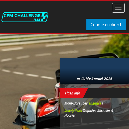
Aller
au
Toggl
contenu
naviga
principal
Course en direct
➡️ Guide Annuel 2026
Flash info
Mont-Dore : Les
engagés
!
Inscriptions
Trophées Michelin &
Hoosier
-----------------------------------------