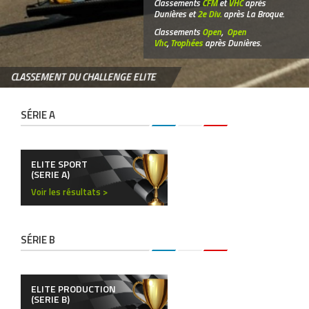
Classements
CFM
et
VHC
après
Dunières et
2e Div.
après La Broque.
Classements
Open
,
Open
Vhc
,
Trophées
après Dunières.
CLASSEMENT DU CHALLENGE ELITE
SÉRIE A
ELITE SPORT
(SERIE A)
Voir les résultats >
SÉRIE B
ELITE PRODUCTION
(SERIE B)