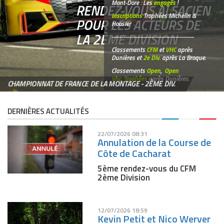
Mont-Dore : Les
engagés
!
RENDEZ-VOUS ALSACIEN
Inscriptions
Trophées Michelin &
POUR LES ACTEURS DE
Hoosier
LA 2ÈME DIVISION
-----------------------------------------
Classements
CFM
et
VHC
après
Dunières et
2e Div.
après La Broque.
Classements
Open
,
Open
Vhc
,
Trophées
après Dunières.
CHAMPIONNAT DE FRANCE DE LA MONTAGE - 2ÈME DIV.
DERNIÈRES ACTUALITÉS
22/07/2026 08:31
Annulation de la Course de
Côte de Cacharat
5ème rendez-vous du CFM
2ème Division
12/07/2026 18:59
Kevin Petit et Nico Werver