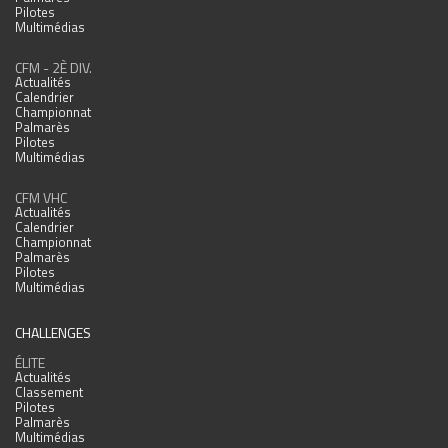
Pilotes
Multimédias
CFM - 2È DIV.
Actualités
Calendrier
Championnat
Palmarès
Pilotes
Multimédias
CFM VHC
Actualités
Calendrier
Championnat
Palmarès
Pilotes
Multimédias
CHALLENGES
ÉLITE
Actualités
Classement
Pilotes
Palmarès
Multimédias