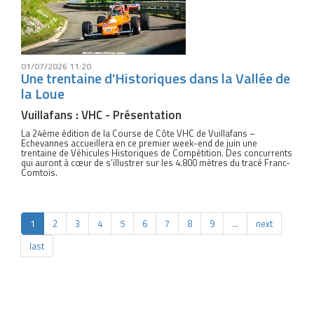
01/07/2026 11:20
Une trentaine d'Historiques dans la Vallée de
la Loue
Vuillafans : VHC - Présentation
La 24ème édition de la Course de Côte VHC de Vuillafans –
Echevannes accueillera en ce premier week-end de juin une
trentaine de Véhicules Historiques de Compétition. Des concurrents
qui auront à cœur de s’illustrer sur les 4.800 mètres du tracé Franc-
Comtois.
1
2
3
4
5
6
7
8
9
…
next
last