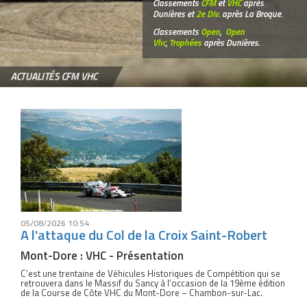
Classements
CFM
et
VHC
après
Dunières et
2e Div.
après La Broque.
Classements
Open
,
Open
Vhc
,
Trophées
après Dunières.
ACTUALITÉS CFM VHC
05/08/2026 10:54
A l'attaque du Col de la Croix Saint-Robert
Mont-Dore : VHC - Présentation
C’est une trentaine de Véhicules Historiques de Compétition qui se
retrouvera dans le Massif du Sancy à l’occasion de la 19ème édition
de la Course de Côte VHC du Mont-Dore – Chambon-sur-Lac.