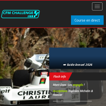
Aller
au
Toggl
contenu
naviga
principal
Course en direct
➡️ Guide Annuel 2026
Flash info
Mont-Dore : Les
engagés
!
Inscriptions
Trophées Michelin &
Hoosier
-----------------------------------------