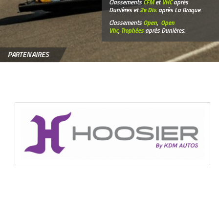
Classements
CFM
et
VHC
après
Dunières et
2e Div.
après La Broque.
Classements
Open
,
Open
Vhc
,
Trophées
après Dunières.
PARTENAIRES