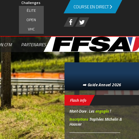
Challenges
COURSE EN DIRECT
ÉLITE
OPEN
VHC
ON CFM
PARTENAIRES
➡️ Guide Annuel 2026
Flash info
Mont-Dore : Les
engagés
!
Inscriptions
Trophées Michelin &
Hoosier
-----------------------------------------