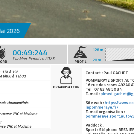
ai 2026
00:49:244
128 m
Par Marc Pernot en 2025
28 m
CORD
PROFIL
: 17h à 19h
Contact : Paul GACHET
e 8h00 à 11h00.
POMMERAYE SPORT AUTO
16 rue des roses 49240 
ORGANISATEUR
Tel :
07 83 48 50 34
E-mail :
plmed.gachet@g
Site web :
https://www.c
ssais chronométrés
lapommeraye.fr/
E-mail organisation :
e course VHC et Moderne
pommeraye.sport.auto4
i
Paddock :
urse VHC et Moderne
Sport : Stéphane BESNIE
Tel Mobile : 06 67 40 69 0