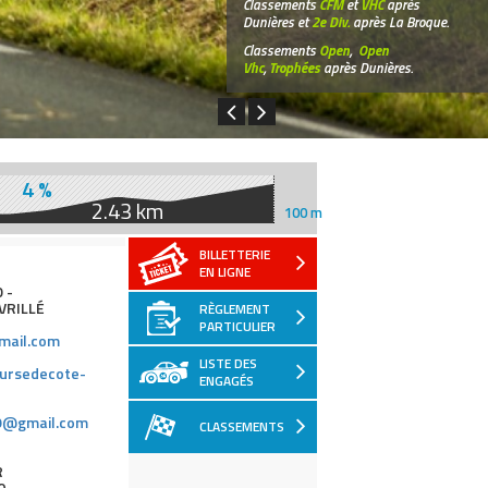
Classements
CFM
et
VHC
après
Dunières et
2e Div.
après La Broque.
Classements
Open
,
Open
Vhc
,
Trophées
après Dunières.
4 %
2.43 km
100 m
BILLETTERIE
EN LIGNE
 -
AVRILLÉ
RÈGLEMENT
PARTICULIER
mail.com
LISTE DES
oursedecote-
ENGAGÉS
9@gmail.com
CLASSEMENTS
R
0