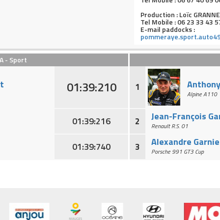
Production : Loïc GRANN
Tel Mobile :
06 23 33 43 5
E-mail paddocks :
pommeraye.sport.auto4
A - Sport
Championnat de France de la Montagne
La Pommeraye
t
Anthony
01:39:210
1
Alpine A110
Essais 1
Essais 2
Montées
Direct
Jean-François G
01:39:216
2
Renault R.S. 01
Groupe :
Classe :
Alexandre Garnie
01:39:740
3
Porsche 991 GT3 Cup
Voiture
Groupe
Nova Proto NP01
E2SC
en
Revolt 3P0
E2SC
Nova Proto NP01
E2SC