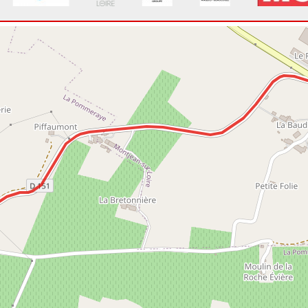
a
Revolt 2P0
E2SC
Nova Proto NP01-2
E2SC
Lola B06/51 Mugen
DE
Nova Proto NP03
E2SC
s-Xavier
Nova Proto NP03
E2SC
Norma M20 FC
CN
Norma M20 FC
CN
Norma M20 FC
CN
Norma M20 FC
CN
Norma M20 FC
CN
er
Norma M20 FC
CN
Tatuus Formula Master
DE