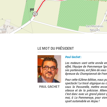
16
79
LAPOTRE Alban
17
21
RICHARDEAU Rom
18
33
LEMOINE Corentin
19
8
DIEBOLD David
20
78
MOYON Sylvain
21
41
ROGNON Flavien
LE MOT DU PRÉSIDENT
22
75
MARCHAND Aurél
Paul Gachet :
Les moteurs vont cette année enc
23
36
LEBOT Clément
effet, l’équipe de Pommeraye Spo
ses partenaires, est fière de vou
épreuve du Championnat de Fran
24
39
BODIN Arthur
Pour cette 62ème édition, nous p
25
34
LEBRETON Cléme
spectacle ! Le tracé atypique au 
PAUL GACHET
sous la Passerelle, mettra encor
vitesse et de la précision. Atte
26
55
LATREILLE Yannick
C’est donc avec un grand plaisir
mai, à La Pommeraye, pour vivr
27
67
CLEMENT Lucas
sport automobile en Anjou !