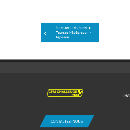
28
57
GARAMPON--BRU
29
24
NICOL John
30
28
LEMOINE Thibaut
ÉPREUVE PRÉCÉDENTE
Teurses Hébécrevon -
31
37
HAMEL Dominiqu
Agneaux
32
61
TESSIER Aurélien
33
47
WEISBECKER Nico
34
66
ADOIR Julien
35
87
OREAL Fabien
36
42
HENRY Jean-Chri
CHA
37
27
POULET Nicolas
38
86
CHUPIN Cyrille
39
46
BOUCHE Julien
CONTACTEZ-NOUS