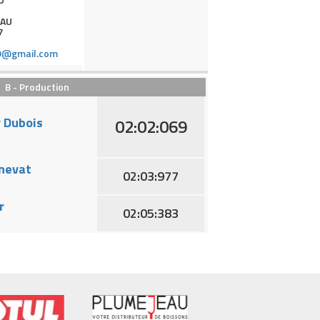
EAU
7
9@gmail.com
B - Production
 Dubois
02:02:069
anevat
02:03:977
r
02:05:383
Ecart
Classe
Temps
précédent
Ecart 1
3A
00:51.464
3A
00:51.631
00:00.167
00:00.167
2B
00:51.669
00:00.038
00:00.205