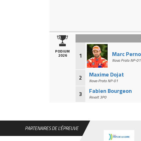
PODIUM
Marc Perno
1
2026
Nova Proto NP-01
Maxime Dojat
2
Nova-Proto NP-01
Fabien Bourgeon
3
Revolt 3P0
Position
Numéro
Nom
1
3
DOJAT Maxime
2
2
BOURGEON Fabi
PARTENAIRES DE L'ÉPREUVE
3
1
PERNOT Marc