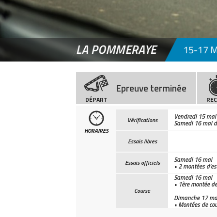
LA POMMERAYE
15-17 M
Epreuve terminée
DÉPART
RE
Vendredi 15 mai 
Vérifications
Samedi 16 mai d
HORAIRES
Essais libres
Samedi 16 mai
Essais officiels
• 2 montées d'e
Samedi 16 mai
• 1ère montée d
Course
Dimanche 17 ma
• Montées de co