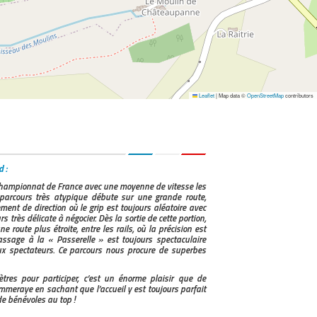
2
01:00.891
00:09.427
5S
01:01.128
00:00.237
00:09.664
5S
01:01.264
00:00.136
00:09.800
8
01:01.290
00:00.026
00:09.826
Leaflet
|
Map data ©
OpenStreetMap
contributors
2
01:01.817
00:00.527
00:10.353
7
01:02.179
00:00.362
00:10.715
5S
01:02.235
00:00.056
00:10.771
 :
 Championnat de France avec une moyenne de vitesse les
5S
01:02.430
00:00.195
00:10.966
 parcours très atypique débute sur une grande route,
ment de direction où le grip est toujours aléatoire avec
s très délicate à négocier. Dès la sortie de cette portion,
5S
01:02.531
00:00.101
00:11.067
route plus étroite, entre les rails, où la précision est
assage à la « Passerelle » est toujours spectaculaire
5S
01:03.062
00:00.531
00:11.598
x spectateurs. Ce parcours nous procure de superbes
2
01:03.241
00:00.179
00:11.777
ètres pour participer, c’est un énorme plaisir que de
mmeraye en sachant que l’accueil y est toujours parfait
CM
01:03.252
00:00.011
00:11.788
e bénévoles au top !