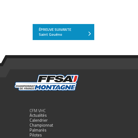
2
01:03.295
00:00.043
00:11.831
5S
01:03.686
00:00.391
00:12.222
5S
01:04.572
00:00.886
00:13.108
ÉPREUVE SUIVANTE
Saint Gouëno
5S
01:05.124
00:00.552
00:13.660
1
01:05.185
00:00.061
00:13.721
7
01:05.256
00:00.071
00:13.792
CM
01:05.431
00:00.175
00:13.967
CM
01:05.905
00:00.474
00:14.441
7
01:06.334
00:00.429
00:14.870
3
01:06.594
00:00.260
00:15.130
CFM VHC
Actualités
CM
01:06.594
00:15.130
Calendrier
Championnat
7
01:06.692
00:00.098
00:15.228
Palmarès
Pilotes