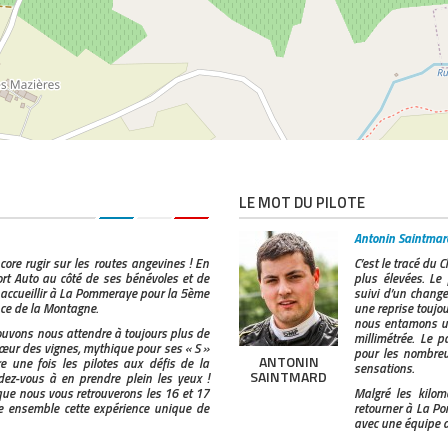
Norma M20 F
CN
ain
Dallara F305 Évo 307
DE
Dallara F302
DE
VOS BILLETS EN LIGNE
Tatuus Formula Master
DE
Norma M20 FC
CN
Formule Renault
DE
LE MOT DU PILOTE
ien
Dallara F302
DE
Antonin Saintmard
ore rugir sur les routes angevines ! En
C’est le tracé du
Dallara F308
DE
rt Auto au côté de ses bénévoles et de
plus élevées. Le
s accueillir à La Pommeraye pour la 5ème
suivi d’un change
ce de la Montagne.
une reprise toujour
Dallara F308
DE
nous entamons une 
ouvons nous attendre à toujours plus de
millimétrée. Le p
nt
Dallara F302
DE
cœur des vignes, mythique pour ses « S »
pour les nombreu
ANTONIN
e une fois les pilotes aux défis de la
sensations.
SAINTMARD
ndez-vous à en prendre plein les yeux !
Norma M20 FC
CN
 que nous vous retrouverons les 16 et 17
Malgré les kilom
e ensemble cette expérience unique de
retourner à La Po
ST01
CM
avec une équipe d