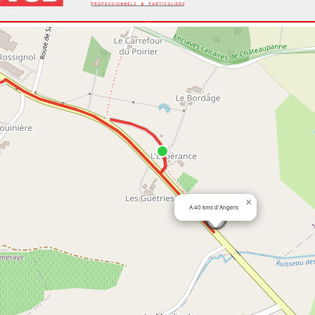
2B
00:55.699
00:04.030
00:04.235
3A
00:56.402
00:00.703
00:04.938
6
00:56.815
00:00.413
00:05.351
1A
00:57.601
00:00.786
00:06.137
1A
00:59.387
00:01.786
00:07.923
2
00:59.504
00:00.117
00:08.040
+
00:59.687
00:00.183
00:08.223
2
00:59.983
00:00.296
00:08.519
×
A 40 kms d'Angers
2
01:00.740
00:00.757
00:09.276
2
01:00.770
00:00.030
00:09.306
2
01:00.796
00:00.026
00:09.332
4
01:00.891
00:00.095
00:09.427