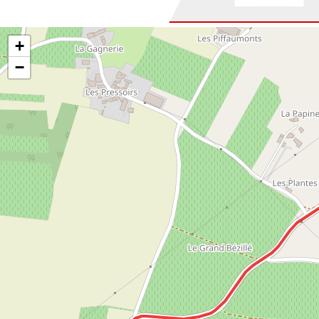
4
9
MACHADO Myleni
5
15
STARCK Corentin
+
6
4
VIDAL Miguel
−
7
19
BOST Julien
8
18
THIEVANT Francoi
9
6
DIEBOLD Tom
10
25
PERNOT Etienne
11
77
POMMERY William
12
81
GALLO Fabrice
13
10
BARDIN Yohan
14
56
LA MONICA Jennif
15
30
PEZOT Romain