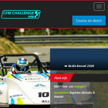
Aller
au
Toggl
contenu
naviga
principal
Course en direct
➡️ Guide Annuel 2026
Flash info
Mont-Dore : Les
engagés
!
Inscriptions
Trophées Michelin &
Hoosier
-----------------------------------------