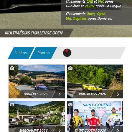
Classements
CFM
et
VHC
après
Dunières et
2e Div.
après La Broque.
Classements
Open
,
Open
Vhc
,
Trophées
après Dunières.
MULTIMÉDIAS CHALLENGE OPEN
Vidéos
Photos
DUNIÈRES 2026
VUILLAFANS 2026
MARCHAMPT 2026
SAINT GOUËNO 2026