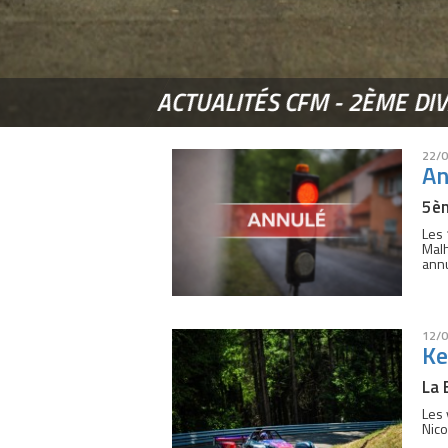
ACTUALITÉS CFM - 2ÈME DIV
22/0
An
5èm
Les 
Malh
annu
12/0
Ke
La 
Les 
Nico