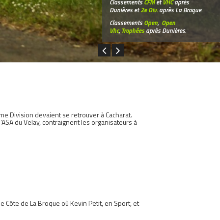
Classements
CFM
et
VHC
après
Dunières et
2e Div.
après La Broque.
Classements
Open
,
Open
Vhc
,
Trophées
après Dunières.
e Division devaient se retrouver à Cacharat.
ASA du Velay, contraignent les organisateurs à
e Côte de La Broque où Kevin Petit, en Sport, et