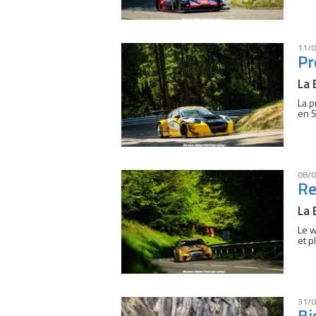
11/0
Pr
La 
La p
en S
08/0
Re
La 
Le w
et p
31/0
Bi