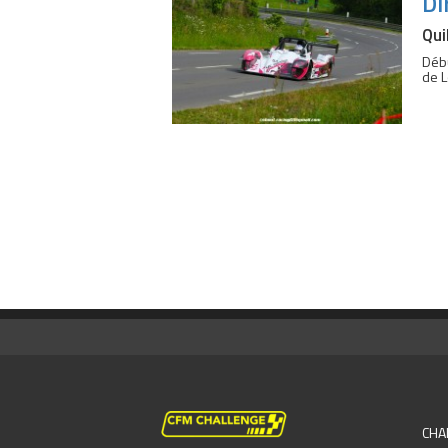
Di
Qui
Débu
de L
CHA