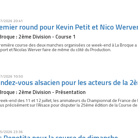
7/2026 20:41
emier round pour Kevin Petit et Nico Werve
Broque : 2ème Division - Course 1
remière course des deux manches organisées ce week-end à La Broque a don
port et Nicolas Werver faire de même du côté du Production.
7/2026 10:50
ndez-vous alsacien pour les acteurs de la 2
Broque : 2ème Division - Présentation
eek-end des 11 et 12 juillet, les animateurs du Championnat de France de l
lus précisément sur l’Alsace pour disputer la 25ème édition de la Course de
5/2026 23:36
s Repetita pour la course de dimanche