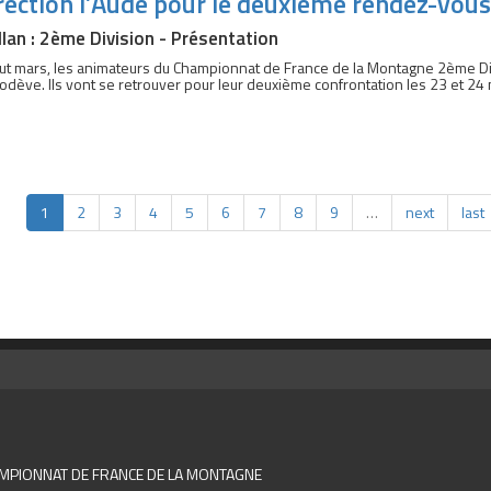
rection l’Aude pour le deuxième rendez-vous
llan : 2ème Division - Présentation
t mars, les animateurs du Championnat de France de la Montagne 2ème Divi
odève. Ils vont se retrouver pour leur deuxième confrontation les 23 et 24 ma
1
2
3
4
5
6
7
8
9
…
next
last
MPIONNAT DE FRANCE DE LA MONTAGNE