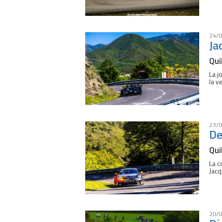
24/0
Ja
Qui
La j
la v
23/0
De
Qui
La c
Jacq
20/0