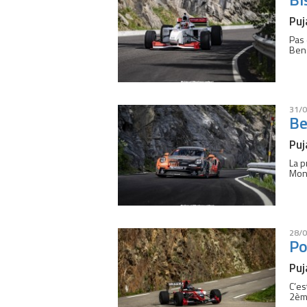
Puj
Pas 
Beno
31/0
Be
Puj
La p
Mont
28/0
Po
Puj
C’es
2ème