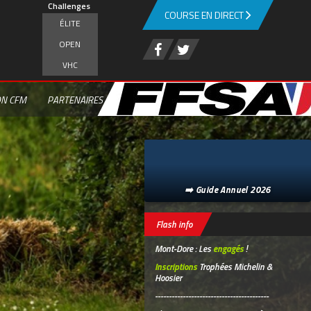
Challenges
COURSE EN DIRECT
ÉLITE
OPEN
VHC
ON CFM
PARTENAIRES
➡️ Guide Annuel 2026
Flash info
Mont-Dore : Les
engagés
!
Inscriptions
Trophées Michelin &
Hoosier
-----------------------------------------