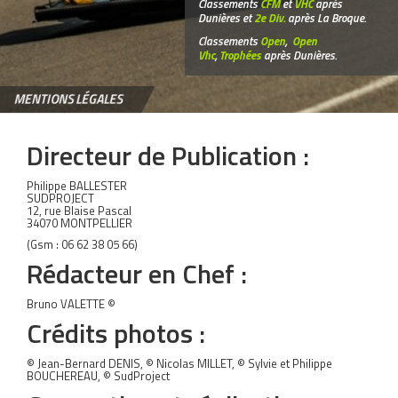
Classements
CFM
et
VHC
après
Dunières et
2e Div.
après La Broque.
Classements
Open
,
Open
Vhc
,
Trophées
après Dunières.
MENTIONS LÉGALES
Directeur de Publication :
Philippe BALLESTER
SUDPROJECT
12, rue Blaise Pascal
34070 MONTPELLIER
(Gsm : 06 62 38 05 66)
Rédacteur en Chef :
Bruno VALETTE ©
Crédits photos :
© Jean-Bernard DENIS, © Nicolas MILLET, © Sylvie et Philippe
BOUCHEREAU, © SudProject