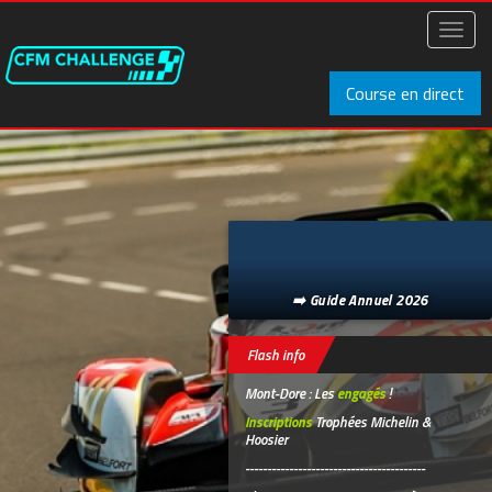
Aller
au
Toggl
contenu
naviga
principal
Course en direct
➡️ Guide Annuel 2026
Flash info
Mont-Dore : Les
engagés
!
Inscriptions
Trophées Michelin &
Hoosier
-----------------------------------------