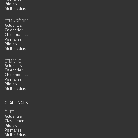
Pilotes
Multimédias
CFM - 2È DIV.
Actualités
Calendrier
Championnat
Palmarès
Pilotes
Multimédias
CFM VHC
Actualités
Calendrier
Championnat
Palmarès
Pilotes
Multimédias
CHALLENGES
ÉLITE
Actualités
Classement
Pilotes
Palmarès
Multimédias