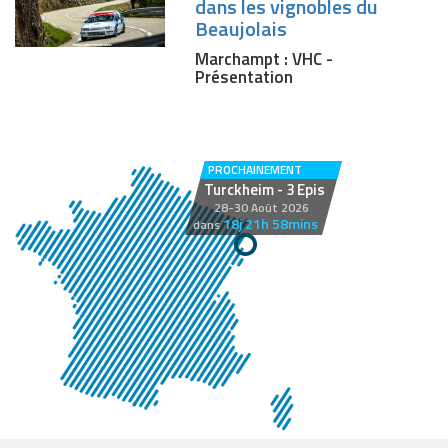
dans les vignobles du
Beaujolais
Marchampt : VHC -
Présentation
PROCHAINEMENT
Turckheim - 3 Epis
28-30 Août 2026
18j 21h 58mins
dans