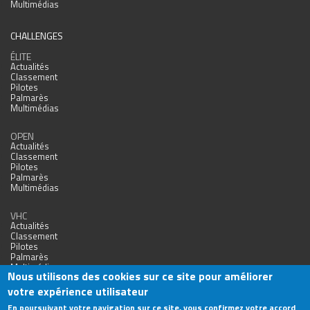
Multimédias
CHALLENGES
ÉLITE
Actualités
Classement
Pilotes
Palmarès
Multimédias
OPEN
Actualités
Classement
Pilotes
Palmarès
Multimédias
VHC
Actualités
Classement
Pilotes
Palmarès
Multimédias
Nous utilisons des cookies sur ce site pour améliorer
votre expérience utilisateur
En poursuivant votre navigation sur ce site, vous confirmez votre accord