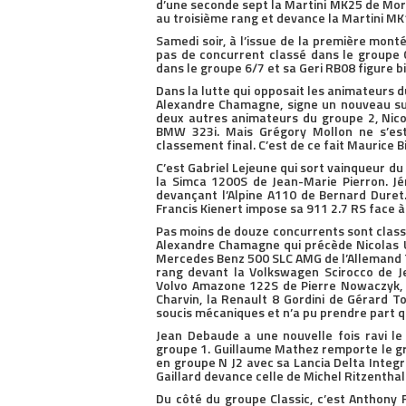
d’une seconde sept la Martini MK25 de M
au troisième rang et devance la Martini MK
Samedi soir, à l’issue de la première monté
pas de concurrent classé dans le groupe C 
dans le groupe 6/7 et sa Geri RB08 figure b
Dans la lutte qui opposait les animateurs 
Alexandre Chamagne, signe un nouveau suc
deux autres animateurs du groupe 2, Nico
BMW 323i. Mais Grégory Mollon ne s’est
classement final. C’est de ce fait Maurice B
C’est Gabriel Lejeune qui sort vainqueur du
la Simca 1200S de Jean-Marie Pierron. J
devançant l’Alpine A110 de Bernard Dure
Francis Kienert impose sa 911 2.7 RS face à
Pas moins de douze concurrents sont class
Alexandre Chamagne qui précède Nicolas Ut
Mercedes Benz 500 SLC AMG de l’Allemand 
rang devant la Volkswagen Scirocco de Je
Volvo Amazone 122S de Pierre Nowaczyk, al
Charvin, la Renault 8 Gordini de Gérard To
soucis mécaniques et n’a pu prendre part 
Jean Debaude a une nouvelle fois ravi l
groupe 1. Guillaume Mathez remporte le g
en groupe N J2 avec sa Lancia Delta Integr
Gaillard devance celle de Michel Ritzenthal
Du côté du groupe Classic, c’est Anthony