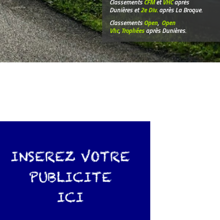
Classements
CFM
et
VHC
après
Dunières et
2e Div.
après La Broque.
Classements
Open
,
Open
Vhc
,
Trophées
après Dunières.