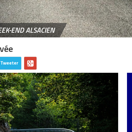
EEK-END ALSACIEN
ivée
Tweeter