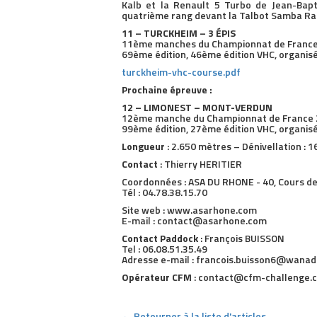
Kalb et la Renault 5 Turbo de Jean-Bapt
quatrième rang devant la Talbot Samba Rally
11 – TURCKHEIM – 3 ÉPIS
11ème manches du Championnat de France 20
69ème édition, 46ème édition VHC, organisé
turckheim-vhc-course.pdf
Prochaine épreuve :
12 – LIMONEST – MONT-VERDUN
12ème manche du Championnat de France 20
99ème édition, 27ème édition VHC, organisé
Longueur
: 2.650 mètres – Dénivellation : 
Contact
: Thierry HERITIER
Coordonnées : ASA DU RHONE - 40, Cours d
Tél : 04.78.38.15.70
Site web : www.asarhone.com
E-mail : contact@asarhone.com
Contact Paddock
: François BUISSON
Tel : 06.08.51.35.49
Adresse e-mail : francois.buisson6@wanad
Opérateur CFM
: contact@cfm-challenge.c
← Retourner à la liste d'articles