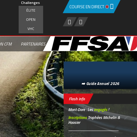
Challenges
COURSE EN DIRECT
ÉLITE
OPEN
VHC
ON CFM
PARTENAIRES
➡️ Guide Annuel 2026
Flash info
Mont-Dore : Les
engagés
!
Inscriptions
Trophées Michelin &
Hoosier
-----------------------------------------