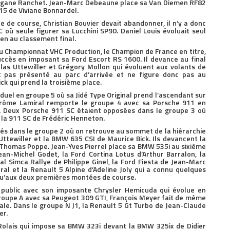
organe Ranchet. Jean-Marc Debeaune place sa Van Diemen RF82
15 de Viviane Bonnardel.
e de course, Christian Bouvier devait abandonner, il n’y a donc
où seule figurer sa Lucchini SP90. Daniel Louis évoluait seul
ien au classement final.
du Championnat VHC Production, le Champion de France en titre,
cès en imposant sa Ford Escort RS 1600. Il devance au final
las Uttewiller et Grégory Mollon qui évoluent aux volants de
 pas présenté au parc d’arrivée et ne figure donc pas au
ick qui prend la troisième place.
 duel en groupe 5 où sa Jidé Type Original prend l’ascendant sur
érôme Lamiral remporte le groupe 4 avec sa Porsche 911 en
t. Deux Porsche 911 SC étaient opposées dans le groupe 3 où
 la 911 SC de Frédéric Henneton.
és dans le groupe 2 où on retrouve au sommet de la hiérarchie
tewiller et la BMW 635 CSI de Maurice Bick. Ils devancent la
Thomas Poppe. Jean-Yves Pierrel place sa BMW 535i au sixième
an-Michel Godet, la Ford Cortina Lotus d’Arthur Barralon, la
 Simca Rallye de Philippe Ginel, la Ford Fiesta de Jean-Marc
ral et la Renault 5 Alpine d’Adeline Joly qui a connu quelques
qu’aux deux premières montées de course.
e public avec son imposante Chrysler Hemicuda qui évolue en
roupe A avec sa Peugeot 309 GTI, François Meyer fait de même
ale. Dans le groupe N J1, la Renault 5 Gt Turbo de Jean-Claude
er.
 Rolais qui impose sa BMW 323i devant la BMW 325ix de Didier