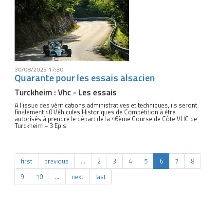
30/08/2025 17:30
Quarante pour les essais alsacien
Turckheim : Vhc - Les essais
A l’issue des vérifications administratives et techniques, ils seront
finalement 40 Véhicules Historiques de Compétition à être
autorisés à prendre le départ de la 46ème Course de Côte VHC de
Turckheim – 3 Epis.
first
previous
…
2
3
4
5
6
7
8
9
10
…
next
last