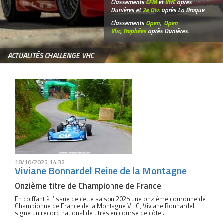
Classements
CFM
et
VHC
après
Dunières et
2e Div.
après La Broque.
Classements
Open
,
Open
Vhc
,
Trophées
après Dunières.
ACTUALITÉS CHALLENGE VHC
18/10/2025 14:32
Viviane Bonnardel Reine de la Montagne
Onzième titre de Championne de France
En coiffant à l’issue de cette saison 2025 une onzième couronne de
Championne de France de la Montagne VHC, Viviane Bonnardel
signe un record national de titres en course de côte…