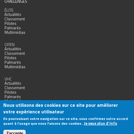
CHALLENGES
ÉLITE
Actualités
Classement
Pilotes
Palmarès
Multimédias
OPEN
Actualités
Classement
Pilotes
Palmarès
Multimédias
VHC
Actualités
Classement
Pilotes
Palmarès
Multimédias
Nous utilisons des cookies sur ce site pour améliorer
votre expérience utilisateur
En poursuivant votre navigation sur ce site, vous confirmez votre accord
Je veux plus d'info
quant à l’usage que nous faisons des cookies..
Agence Web Nîmes
J'accepte