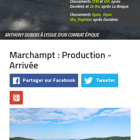
Classements
CFM
et
VHC
après
Dunières et
2e Div.
après La Broque.
Classements
Open
,
Open
Vhc
,
Trophées
après Dunières.
ANTHONY DUBOIS À L'ISSUE D'UN COMBAT ÉPIQUE
Marchampt : Production -
Arrivée
Partager sur Facebook
Tweeter