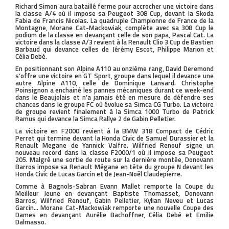
Richard Simon aura bataillé ferme pour accrocher une victoire dans
la classe A/4 où il impose sa Peugeot 308 Cup, devant la Skoda
Fabia de Francis Nicolas. La quadruple Championne de France de la
Montagne, Morane Cat-Mackowiak, complète avec sa 308 Cup le
podium de la classe en devançant celle de son papa, Pascal Cat. La
victoire dans la classe A/3 revient à la Renault Clio 3 Cup de Bastien
Barbaud qui devance celles de Jérémy Escot, Philippe Marion et
Célia Debé.
En positionnant son Alpine A110 au onzième rang, David Deremond
s’offre une victoire en GT Sport, groupe dans lequel il devance une
autre Alpine A110, celle de Dominique Lansard. Christophe
Poinsignon a enchainé les pannes mécaniques durant ce week-end
dans le Beaujolais et n’a jamais été en mesure de défendre ses
chances dans le groupe FC où évolue sa Simca CG Turbo. La victoire
de groupe revient finalement à la Simca 1000 Turbo de Patrick
Ramus qui devance la Simca Rallye 2 de Gabin Pelletier.
La victoire en F2000 revient à la BMW 318 Compact de Cédric
Perret qui termine devant la Honda Civic de Samuel Durassier et la
Renault Megane de Yannick Valfre. Wilfried Renouf signe un
nouveau record dans la classe F2000/1 où il impose sa Peugeot
205. Malgré une sortie de route sur la dernière montée, Donovann
Barros impose sa Renault Mégane en tête du groupe N devant les
Honda Civic de Lucas Garcin et de Jean-Noël Claudepierre.
Comme à Bagnols-Sabran Evann Mallet remporte la Coupe du
Meilleur Jeune en devançant Baptiste Thomasset, Donovann
Barros, Wilfried Renouf, Gabin Pelletier, Kylian Neveu et Lucas
Garcin… Morane Cat-Mackowiak remporte une nouvelle Coupe des
Dames en devançant Aurélie Bachoffner, Célia Debé et Emilie
Dalmasso.