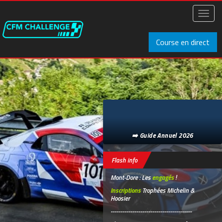
Aller
au
Toggl
contenu
naviga
principal
Course en direct
➡️ Guide Annuel 2026
Flash info
Mont-Dore : Les
engagés
!
Inscriptions
Trophées Michelin &
Hoosier
-----------------------------------------