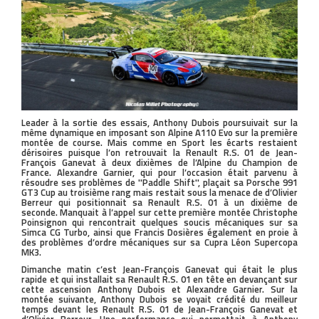
Leader à la sortie des essais, Anthony Dubois poursuivait sur la
même dynamique en imposant son Alpine A110 Evo sur la première
montée de course. Mais comme en Sport les écarts restaient
dérisoires puisque l’on retrouvait la Renault R.S. 01 de Jean-
François Ganevat à deux dixièmes de l’Alpine du Champion de
France. Alexandre Garnier, qui pour l’occasion était parvenu à
résoudre ses problèmes de ''Paddle Shift'', plaçait sa Porsche 991
GT3 Cup au troisième rang mais restait sous la menace de d’Olivier
Berreur qui positionnait sa Renault R.S. 01 à un dixième de
seconde. Manquait à l’appel sur cette première montée Christophe
Poinsignon qui rencontrait quelques soucis mécaniques sur sa
Simca CG Turbo, ainsi que Francis Dosières également en proie à
des problèmes d’ordre mécaniques sur sa Cupra Léon Supercopa
MK3.
Dimanche matin c’est Jean-François Ganevat qui était le plus
rapide et qui installait sa Renault R.S. 01 en tête en devançant sur
cette ascension Anthony Dubois et Alexandre Garnier. Sur la
montée suivante, Anthony Dubois se voyait crédité du meilleur
temps devant les Renault R.S. 01 de Jean-François Ganevat et