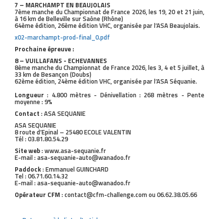
7 – MARCHAMPT EN BEAUJOLAIS
7ème manche du Championnat de France 2026, les 19, 20 et 21 juin,
à 16 km de Belleville sur Saône (Rhône)
64ème édition, 26ème édition VHC, organisée par l’ASA Beaujolais.
x02-marchampt-prod-final_0.pdf
Prochaine épreuve :
8 – VUILLAFANS - ECHEVANNES
8ème manche du Championnat de France 2026, les 3, 4 et 5 juillet, à
33 km de Besançon (Doubs)
62ème édition, 24ème édition VHC, organisée par l’ASA Séquanie.
Longueur
: 4.800 mètres - Dénivellation : 268 mètres - Pente
moyenne : 9%
Contact
: ASA SEQUANIE
ASA SEQUANIE
8 route d’Epinal – 25480 ECOLE VALENTIN
Tél : 03.81.80.54.29
Site web
: www.asa-sequanie.fr
E-mail : asa-sequanie-auto@wanadoo.fr
Paddock
: Emmanuel GUINCHARD
Tel : 06.71.60.14.32
E-mail : asa-sequanie-auto@wanadoo.fr
Opérateur CFM
: contact@cfm-challenge.com ou 06.62.38.05.66