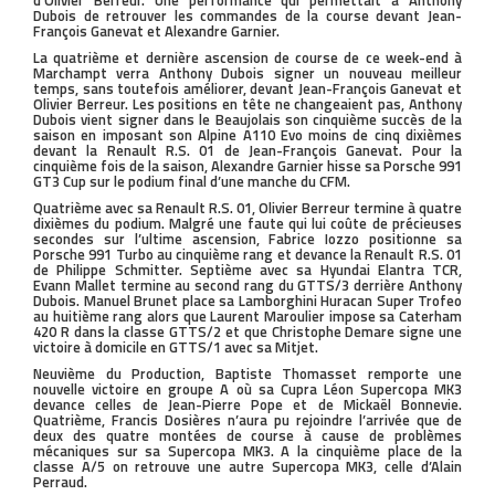
d’Olivier Berreur. Une performance qui permettait à Anthony
Dubois de retrouver les commandes de la course devant Jean-
François Ganevat et Alexandre Garnier.
La quatrième et dernière ascension de course de ce week-end à
Marchampt verra Anthony Dubois signer un nouveau meilleur
temps, sans toutefois améliorer, devant Jean-François Ganevat et
Olivier Berreur. Les positions en tête ne changeaient pas, Anthony
Dubois vient signer dans le Beaujolais son cinquième succès de la
saison en imposant son Alpine A110 Evo moins de cinq dixièmes
devant la Renault R.S. 01 de Jean-François Ganevat. Pour la
cinquième fois de la saison, Alexandre Garnier hisse sa Porsche 991
GT3 Cup sur le podium final d’une manche du CFM.
Quatrième avec sa Renault R.S. 01, Olivier Berreur termine à quatre
dixièmes du podium. Malgré une faute qui lui coûte de précieuses
secondes sur l’ultime ascension, Fabrice Iozzo positionne sa
Porsche 991 Turbo au cinquième rang et devance la Renault R.S. 01
de Philippe Schmitter. Septième avec sa Hyundai Elantra TCR,
Evann Mallet termine au second rang du GTTS/3 derrière Anthony
Dubois. Manuel Brunet place sa Lamborghini Huracan Super Trofeo
au huitième rang alors que Laurent Maroulier impose sa Caterham
420 R dans la classe GTTS/2 et que Christophe Demare signe une
victoire à domicile en GTTS/1 avec sa Mitjet.
Neuvième du Production, Baptiste Thomasset remporte une
nouvelle victoire en groupe A où sa Cupra Léon Supercopa MK3
devance celles de Jean-Pierre Pope et de Mickaël Bonnevie.
Quatrième, Francis Dosières n’aura pu rejoindre l’arrivée que de
deux des quatre montées de course à cause de problèmes
mécaniques sur sa Supercopa MK3. A la cinquième place de la
classe A/5 on retrouve une autre Supercopa MK3, celle d’Alain
Perraud.