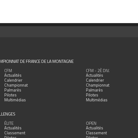
MPIONNAT DE FRANCE DE LA MONTAGNE
CFM
CFM - 2È DIV.
Actualités
Actualités
Calendrier
Calendrier
Championnat
Championnat
Palmarès
Palmarès
Pilotes
Pilotes
Multimédias
Multimédias
LLENGES
ÉLITE
OPEN
Actualités
Actualités
Classement
Classement
Pilotes
Pilotes