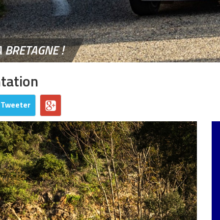
A BRETAGNE !
ntation
Tweeter