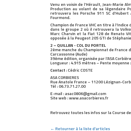
Venu en voisin de l’Hérault, Jean-Marie A
Production au volant de sa légendaire P
retrouvera les Porsche 911 SC d’Hubert 
Fourmond.
Champion de France VHC en titre à l’Indice
dans le groupe 2 où il retrouvera la Volk
Marc Charvin et la Fiat 128 de Renato Vi
opposée à la Peugeot 205 GTI de Stéphanie 
2 – QUILLAN - COL DU PORTEL
2ème manche du Championnat de France de 
Carcassonne (Aude)
39ème édition, organisée par l’ASA Corbière
Longueur : 4.915 mètres – Pente moyenne :
Contact
: Cédric COSTE
ASA CORBIERES
Rue Anatole France – 11200 Lézignan-Corb
Tél : 06.73.71.27.00‬
E-mail : asac0806@gmail.com
Site web : www.asacorbieres.fr
Retrouvez toutes les infos sur la Course de
← Retourner à la liste d'articles