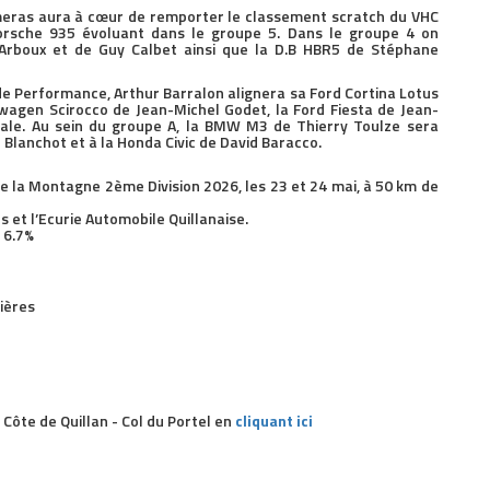
lmeras aura à cœur de remporter le classement scratch du VHC
orsche 935 évoluant dans le groupe 5. Dans le groupe 4 on
Arboux et de Guy Calbet ainsi que la D.B HBR5 de Stéphane
 de Performance, Arthur Barralon alignera sa Ford Cortina Lotus
swagen Scirocco de Jean-Michel Godet, la Ford Fiesta de Jean-
tale. Au sein du groupe A, la BMW M3 de Thierry Toulze sera
Blanchot et à la Honda Civic de David Baracco.
la Montagne 2ème Division 2026, les 23 et 24 mai, à 50 km de
s et l’Ecurie Automobile Quillanaise.
 6.7%
ières
 Côte de Quillan - Col du Portel en
cliquant ici