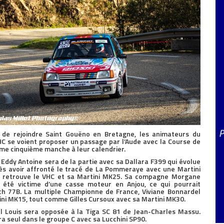
de rejoindre Saint Gouëno en Bretagne, les animateurs du
 se voient proposer un passage par l’Aude avec la Course de
omme cinquième manche à leur calendrier.
Eddy Antoine sera de la partie avec sa Dallara F399 qui évolue
ès avoir affronté le tracé de La Pommeraye avec une Martini
x retrouve le VHC et sa Martini MK25. Sa compagne Morgane
été victime d’une casse moteur en Anjou, ce qui pourrait
ch 77B. La multiple Championne de France, Viviane Bonnardel
tini MK15, tout comme Gilles Cursoux avec sa Martini MK30.
el Louis sera opposée à la Tiga SC 81 de Jean-Charles Massu.
a seul dans le groupe C avec sa Lucchini SP90.