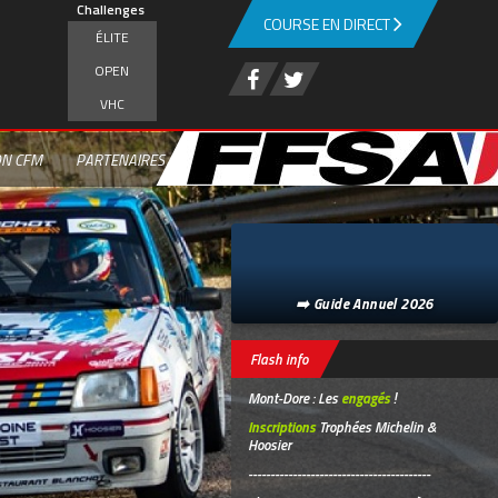
Challenges
COURSE EN DIRECT
ÉLITE
OPEN
VHC
ON CFM
PARTENAIRES
➡️ Guide Annuel 2026
Flash info
Mont-Dore : Les
engagés
!
Inscriptions
Trophées Michelin &
Hoosier
-----------------------------------------