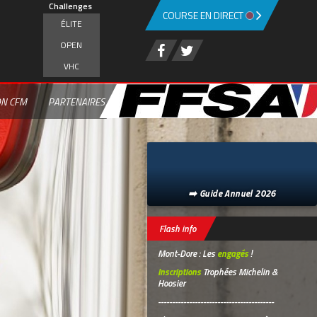
Challenges
COURSE EN DIRECT
ÉLITE
OPEN
VHC
ON CFM
PARTENAIRES
➡️ Guide Annuel 2026
Flash info
Mont-Dore : Les
engagés
!
Inscriptions
Trophées Michelin &
Hoosier
-----------------------------------------