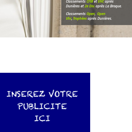
Classements
CFM
et
VHC
après
Dunières et
2e Div.
après La Broque.
Classements
Open
,
Open
Vhc
,
Trophées
après Dunières.