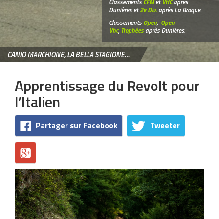
Classements
CFM
et
VHC
après
Dunières et
2e Div.
après La Broque.
Classements
Open
,
Open
Vhc
,
Trophées
après Dunières.
CANIO MARCHIONE, LA BELLA STAGIONE…
Apprentissage du Revolt pour
l’Italien
Partager sur Facebook
Tweeter