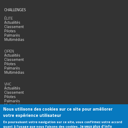
CHALLENGES
ÉLITE
Actualités
Classement
Pilotes
Palmarès
Multimédias
OPEN
Actualités
Classement
Pilotes
Palmarès
Multimédias
VHC
Actualités
Classement
Pilotes
Palmarès
Multimédias
Nous utilisons des cookies sur ce site pour améliorer
votre expérience utilisateur
En poursuivant votre navigation sur ce site, vous confirmez votre accord
Je veux plus d'info
quant à l’usage que nous faisons des cookies..