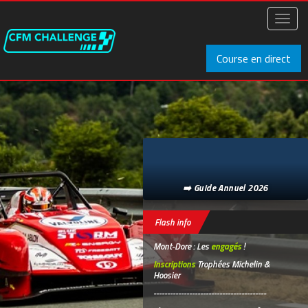
Aller
au
Toggl
contenu
naviga
principal
Course en direct
➡️ Guide Annuel 2026
Flash info
Mont-Dore : Les
engagés
!
Inscriptions
Trophées Michelin &
Hoosier
-----------------------------------------