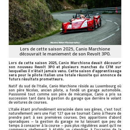
Lors de cette saison 2025, Canio Marchione
découvrait le maniement de son Revolt 3P0.
Lors de cette saison 2025, Canio Marchione devait découvrir
son nouveau Revolt 3P0 et plusieurs manches du CFM sur
lesquelles il n’était jamais venu. Cette saison d’apprentissage
sera pour le pilote Italien une totale réussite qui annonce de
futurs résultats prometteurs.
Natif du sud de l’Italie, Canio Marchione réside au Luxembourg où
son père Nicolas, ancien pilote, a fondé un garage automobile.
Passionné tout comme son père de mécanique, Canio a pris sa
succession tant dans la gestion du garage que derrière le volant
de voitures de courses.
L’Italie étant profondément enracinée dans ses gènes, c’est tout
naturellement vers une Fiat 127 que se tournait Canio à l’heure de
prendre part à ses premières courses. Des apparitions d’abord
sporadiques – la gestion du garage ne lui laissant que peu de
temps à consacrer à la course – puis plus régulières avant qu’il ne
commence réellement à établir un calendrier à l’occasion de la