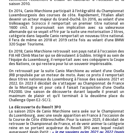
saison 2010.
En 2014, Canio Marchione participait à l’intégralité du Championnat
Luxembourgeois des courses de côte. Rapidement, l’Italien allait
devenir un acteur majeur du Grand-Duché. En 2016, au volant d’une
Volkswagen Scirocco il remportait un premier titre national en
1600 cm3. Il poursuivait son implication avec sa valeureuse
allemande qui se voyait offrir par la suite une motorisation 2 litres,
catégorie dans laquelle Canio remportait un nouveau titre national.
Il fera de même en 2018 et 2019 cette fois au volant d’une BMW
320 Super Tourisme.
En 2018, Canio Marchione retrouvait son pays natal à l’occasion des
FIA Hill Climb Master qui se déroulaient à Gubbio. Intégré au sein de
l’équipe du Luxembourg, il remportait avec ses coéquipiers la Coupe
des Nations, ce qui restera pour lui un souvenir impérissable.
On retrouvait par la suite Canio Marchione au volant d’une Osella
JRB propulsée par un moteur de moto. Avec ce proto il remportait
deux titres nationaux du Luxembourg à l’issue des saisons 2021 et
2022. En 2023 il décidait de s’attaquer au Championnat de France
de la Montagne et pour cela il faisait l’acquisition d’une Osella
PA2000. Une saison de découverte durant laquelle il prenait un
maximum de plaisir et qu’il terminait à la deuxième place du
Challenge Open E2-SC/2.
La découverte du Revolt 3P0
La saison 2024 de Canio Marchione sera axée sur le Championnat
du Luxembourg, avec une seule apparition en France à l’occasion de
la Course de Côte d’Abreschviller. Pour la saison 2025, il décidait de
retrouver le Championnat de France, et de venir animer la catégorie
reine en se portant acquéreur du Revolt 3P0 avec lequel roulait
auparavant Kevin Petit :
« Je me souviens qu’en 2021 ou 2022 j’avais