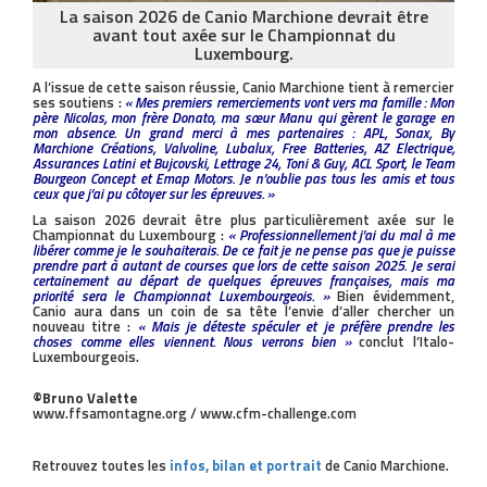
La saison 2026 de Canio Marchione devrait être
avant tout axée sur le Championnat du
Luxembourg.
A l’issue de cette saison réussie, Canio Marchione tient à remercier
ses soutiens :
« Mes premiers remerciements vont vers ma famille : Mon
père Nicolas, mon frère Donato, ma sœur Manu qui gèrent le garage en
mon absence. Un grand merci à mes partenaires : APL, Sonax, By
Marchione Créations, Valvoline, Lubalux, Free Batteries, AZ Electrique,
Assurances Latini et Bujcovski, Lettrage 24, Toni & Guy, ACL Sport, le Team
Bourgeon Concept et Emap Motors. Je n’oublie pas tous les amis et tous
ceux que j’ai pu côtoyer sur les épreuves. »
La saison 2026 devrait être plus particulièrement axée sur le
Championnat du Luxembourg :
« Professionnellement j’ai du mal à me
libérer comme je le souhaiterais. De ce fait je ne pense pas que je puisse
prendre part à autant de courses que lors de cette saison 2025. Je serai
certainement au départ de quelques épreuves françaises, mais ma
priorité sera le Championnat Luxembourgeois. »
Bien évidemment,
Canio aura dans un coin de sa tête l’envie d’aller chercher un
nouveau titre :
« Mais je déteste spéculer et je préfère prendre les
choses comme elles viennent. Nous verrons bien »
conclut l’Italo-
Luxembourgeois.
©Bruno Valette
www.ffsamontagne.org / www.cfm-challenge.com
Retrouvez toutes les
infos, bilan et portrait
de Canio Marchione.