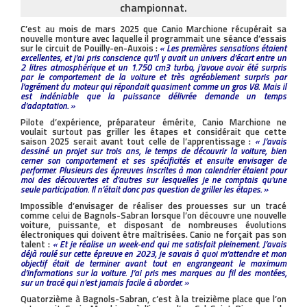
championnat.
C’est au mois de mars 2025 que Canio Marchione récupérait sa
nouvelle monture avec laquelle il programmait une séance d’essais
sur le circuit de Pouilly-en-Auxois :
« Les premières sensations étaient
excellentes, et j’ai pris conscience qu’il y avait un univers d’écart entre un
2 litres atmosphérique et un 1.750 cm3 turbo, j’avoue avoir été surpris
par le comportement de la voiture et très agréablement surpris par
l’agrément du moteur qui répondait quasiment comme un gros V8. Mais il
est indéniable que la puissance délivrée demande un temps
d’adaptation. »
Pilote d’expérience, préparateur émérite, Canio Marchione ne
voulait surtout pas griller les étapes et considérait que cette
saison 2025 serait avant tout celle de l’apprentissage :
« J’avais
dessiné un projet sur trois ans, le temps de découvrir la voiture, bien
cerner son comportement et ses spécificités et ensuite envisager de
performer. Plusieurs des épreuves inscrites à mon calendrier étaient pour
moi des découvertes et d’autres sur lesquelles je ne comptais qu’une
seule participation. Il n’était donc pas question de griller les étapes. »
Impossible d’envisager de réaliser des prouesses sur un tracé
comme celui de Bagnols-Sabran lorsque l’on découvre une nouvelle
voiture, puissante, et disposant de nombreuses évolutions
électroniques qui doivent être maîtrisées. Canio ne forçait pas son
talent :
« Et je réalise un week-end qui me satisfait pleinement. J’avais
déjà roulé sur cette épreuve en 2023, je savais à quoi m’attendre et mon
objectif était de terminer avant tout en engrangeant le maximum
d’informations sur la voiture. J’ai pris mes marques au fil des montées,
sur un tracé qui n’est jamais facile à aborder. »
Quatorzième à Bagnols-Sabran, c’est à la treizième place que l’on