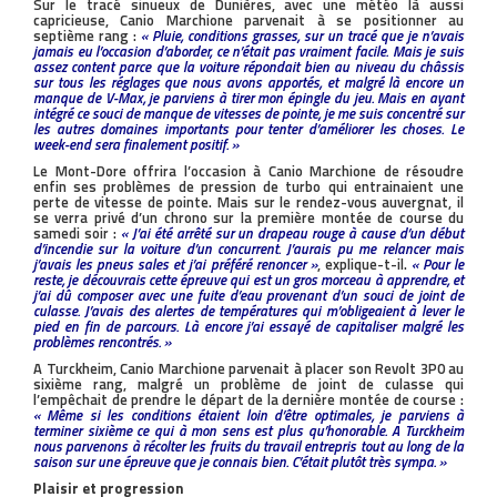
Sur le tracé sinueux de Dunières, avec une météo là aussi
capricieuse, Canio Marchione parvenait à se positionner au
septième rang :
« Pluie, conditions grasses, sur un tracé que je n’avais
jamais eu l’occasion d’aborder, ce n’était pas vraiment facile. Mais je suis
assez content parce que la voiture répondait bien au niveau du châssis
sur tous les réglages que nous avons apportés, et malgré là encore un
manque de V-Max, je parviens à tirer mon épingle du jeu. Mais en ayant
intégré ce souci de manque de vitesses de pointe, je me suis concentré sur
les autres domaines importants pour tenter d’améliorer les choses. Le
week-end sera finalement positif. »
Le Mont-Dore offrira l’occasion à Canio Marchione de résoudre
enfin ses problèmes de pression de turbo qui entrainaient une
perte de vitesse de pointe. Mais sur le rendez-vous auvergnat, il
se verra privé d’un chrono sur la première montée de course du
samedi soir :
« J’ai été arrêté sur un drapeau rouge à cause d’un début
d’incendie sur la voiture d’un concurrent. J’aurais pu me relancer mais
j’avais les pneus sales et j’ai préféré renoncer »
, explique-t-il.
« Pour le
reste, je découvrais cette épreuve qui est un gros morceau à apprendre, et
j’ai dû composer avec une fuite d’eau provenant d’un souci de joint de
culasse. J’avais des alertes de températures qui m’obligeaient à lever le
pied en fin de parcours. Là encore j’ai essayé de capitaliser malgré les
problèmes rencontrés. »
A Turckheim, Canio Marchione parvenait à placer son Revolt 3P0 au
sixième rang, malgré un problème de joint de culasse qui
l’empêchait de prendre le départ de la dernière montée de course :
« Même si les conditions étaient loin d’être optimales, je parviens à
terminer sixième ce qui à mon sens est plus qu’honorable. A Turckheim
nous parvenons à récolter les fruits du travail entrepris tout au long de la
saison sur une épreuve que je connais bien. C’était plutôt très sympa. »
Plaisir et progression