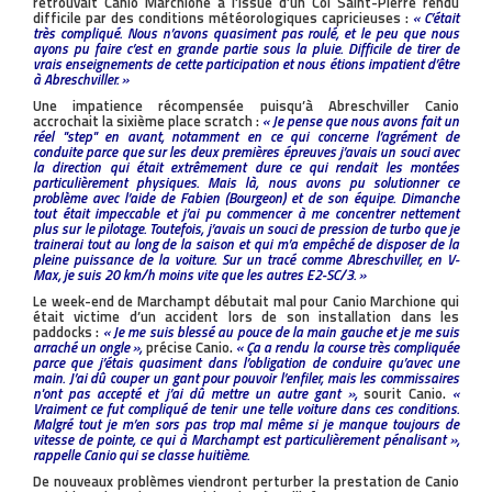
retrouvait Canio Marchione à l’issue d’un Col Saint-Pierre rendu
difficile par des conditions météorologiques capricieuses :
« C’était
très compliqué. Nous n’avons quasiment pas roulé, et le peu que nous
ayons pu faire c’est en grande partie sous la pluie. Difficile de tirer de
vrais enseignements de cette participation et nous étions impatient d’être
à Abreschviller. »
Une impatience récompensée puisqu’à Abreschviller Canio
accrochait la sixième place scratch :
« Je pense que nous avons fait un
réel ''step'' en avant, notamment en ce qui concerne l’agrément de
conduite parce que sur les deux premières épreuves j’avais un souci avec
la direction qui était extrêmement dure ce qui rendait les montées
particulièrement physiques. Mais là, nous avons pu solutionner ce
problème avec l’aide de Fabien (Bourgeon) et de son équipe. Dimanche
tout était impeccable et j’ai pu commencer à me concentrer nettement
plus sur le pilotage. Toutefois, j’avais un souci de pression de turbo que je
trainerai tout au long de la saison et qui m’a empêché de disposer de la
pleine puissance de la voiture. Sur un tracé comme Abreschviller, en V-
Max, je suis 20 km/h moins vite que les autres E2-SC/3. »
Le week-end de Marchampt débutait mal pour Canio Marchione qui
était victime d’un accident lors de son installation dans les
paddocks :
« Je me suis blessé au pouce de la main gauche et je me suis
arraché un ongle »,
précise Canio.
« Ça a rendu la course très compliquée
parce que j’étais quasiment dans l’obligation de conduire qu’avec une
main. J’ai dû couper un gant pour pouvoir l’enfiler, mais les commissaires
n'ont pas accepté et j’ai dû mettre un autre gant »,
sourit Canio.
«
Vraiment ce fut compliqué de tenir une telle voiture dans ces conditions.
Malgré tout je m’en sors pas trop mal même si je manque toujours de
vitesse de pointe, ce qui à Marchampt est particulièrement pénalisant »,
rappelle Canio qui se classe huitième.
De nouveaux problèmes viendront perturber la prestation de Canio