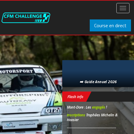
Aller
au
Toggl
contenu
naviga
principal
Course en direct
➡️ Guide Annuel 2026
Flash info
Mont-Dore : Les
engagés
!
Inscriptions
Trophées Michelin &
Hoosier
-----------------------------------------