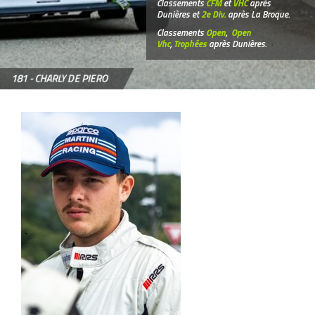
Classements
CFM
et
VHC
après
Dunières et
2e Div.
après La Broque.
Classements
Open
,
Open
Vhc
,
Trophées
après Dunières.
181 -
CHARLY DE PIERO