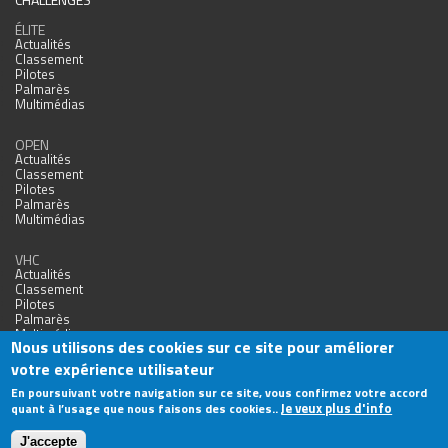
ÉLITE
Actualités
Classement
Pilotes
Palmarès
Multimédias
OPEN
Actualités
Classement
Pilotes
Palmarès
Multimédias
VHC
Actualités
Classement
Pilotes
Palmarès
Multimédias
Nous utilisons des cookies sur ce site pour améliorer
votre expérience utilisateur
En poursuivant votre navigation sur ce site, vous confirmez votre accord
Je veux plus d'info
quant à l’usage que nous faisons des cookies..
Agence Web Nîmes
J'accepte