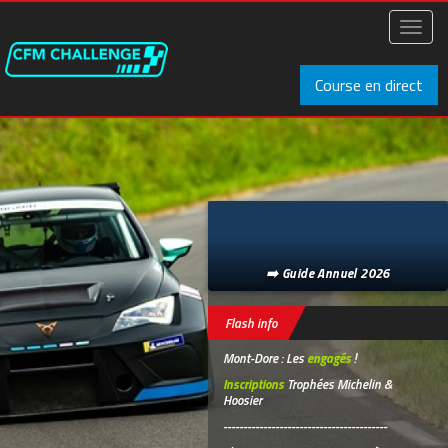
Aller
au
Toggl
contenu
naviga
principal
Course en direct
➡️ Guide Annuel 2026
Flash info
Mont-Dore : Les
engagés
!
Inscriptions
Trophées Michelin &
Hoosier
-----------------------------------------