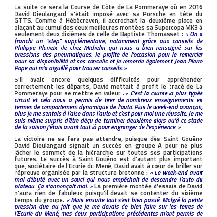
La suite ce sera la Course de Côte de La Pommeraye où en 2016
David Dieulangard s’était imposé avec sa Porsche en tête du
GTTS. Comme à Hébécrevon, il accrochait la deuxième place en
plaçant au cumul des deux meilleures montées sa Supercopa MK3 à
seulement deux dixièmes de celle de Baptiste Thomasset :
« On a
franchi un ''step'' supplémentaire, notamment grâce aux conseils de
Philippe Planeix de chez Michelin qui nous a bien renseigné sur les
pressions des pneumatiques. Je profite de l’occasion pour le remercier
pour sa disponibilité et ses conseils et je remercie également Jean-Pierre
Pope qui m’a aiguillé pour trouver conseils. »
S’il avait encore quelques difficultés pour appréhender
correctement les départs, David mettait à profit le tracé de La
Pommeraye pour se mettre en valeur :
« C’est la course la plus typée
circuit et cela nous a permis de tirer de nombreux enseignements en
termes de comportement dynamique de l’auto. Plus le week-end avançait,
plus je me sentais à l’aise dans l’auto et c’est pour moi une réussite. Je me
suis même surpris d’être déçu de terminer deuxième alors qu’à ce stade
de la saison j’étais avant tout là pour engranger de l’expérience. »
La victoire ne se fera pas attendre, puisque dès Saint Gouëno
David Dieulangard signait un succès en groupe A pour ne plus
lâcher le sommet de la hiérarchie sur toutes ses participations
futures. Le succès à Saint Gouëno est d’autant plus important
que, sociétaire de l’Ecurie du Mené, David avait à cœur de briller sur
l’épreuve organisée par la structure bretonne :
« Le week-end avait
mal débuté avec un souci qui nous empêchait de descendre l’auto du
plateau. Ça s’annonçait mal. »
La première montée d’essais de David
n’aura rien de fabuleux puisqu’il devait se contenter du sixième
temps du groupe.
« Mais ensuite tout s’est bien passé. Malgré la petite
pression due au fait que je me devais de bien faire sur les terres de
l’Ecurie du Mené, mes deux participations précédentes m’ont permis de