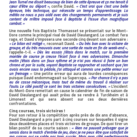
Jean Turnel me disait beaucoup de bien de cette épreuve et ça me tenait à
cœur d’être au départ »,
confie David.
« C’est vrai que c’est une belle
épreuve, très technique, qui nécessite un temps d’apprentissage. La
météo ne nous a pas aidé avec des changements permanents et je suis
content de m’être imposé face à Baptiste à l’issue d’un magnifique
combat. »
Une nouvelle fois Baptiste Thomasset se présentait sur le Mont-
Dore comme le principal rival de David Dieulangard. Le combat fera
rage, et David s’imposera une seconde cinq devant son adversaire :
« Le bilan est mitigé »
, reconnait David.
« Du très bon avec la victoire de
groupe, et du très mauvais avec une sortie de route en fin de week-end »
,
rappelle-t-il.
« Dès les essais j’étais dans le match, sur la première
montée de course je creuse l’écart face à mes adversaires. Dimanche
matin j’étais dans un faux rythme et je n’ai pas réussi à faire un bon
chrono et par la suite, voyant Baptiste se rapprocher et sachant que j’en
avais encore sous la pédale, j’ai attaqué et commis une petite erreur sur
un freinage.
» Une petite erreur qui aura de lourdes conséquences
puisque David endommageait sa Supercopa.
« Par chance il n’y a pas
eu de casse mécanique, mais tout de même du travail à réaliser sur
l’auto. Le côté positif ce sont les trois victoires consécutives. »
L’incident
du Mont-Dore remettait en cause le calendrier de fin de saison de
David Dieulangard qui avait prévu de se rendre à Turckheim et à
Limonest et qui sera absent sur ces deux dernières
confrontations.
Cinq courses, trois victoires !
Pour son retour à la compétition après près de dix ans d’absence,
David Dieulangard a pris part à cinq courses sur lesquelles il signe
deux deuxièmes places et trois victoires de groupe. De quoi tirer un
bilan positif de sa courte saison :
« Rien ne pouvait présager que je
serais dans le match d’entrée de jeu, donc je ne peux être que satisfait de
ma saison qui se solde par trois succès. Mais mon côté perfectionniste