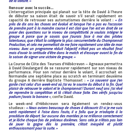
de la voiture. »
Renouer avec le succès…
L’interrogation principale qui planait sur la tête de David à l’heure
de débuter sa saison était de savoir s’il serait rapidement en
capacité de retrouver ses automatismes derrière le volant :
« En
près de dix ans les choses ont évolué et lorsque l’on a pas eu l’occasion
de prendre part à la moindre course il est clair que l’on est en droit de se
poser des questions sur le niveau de compétitivité. Je voulais intégrer le
groupe A parce que je savais que j’aurais face à moi des pilotes
talentueux, que c’était la catégorie la plus concurrentielle du Championnat
Production, et cela me permettait de me faire rapidement une idée de mon
niveau. Avec un programme réduit l’objectif n’était pas un résultat final
mais d’avoir la certitude d’être dans le match et d’essayer avant la fin de
la saison de signer une victoire de groupe. »
La Course de Côte des Teurses d’Hébécrevon – Agneaux permettra
à David Dieulangard de se rassurer rapidement sur son niveau de
performance. Pour son retour derrière le volant, il accrochait en
Normandie une septième place au scratch en terminant deuxième
du groupe A derrière Baptiste Thomasset :
« Le souvenir que j’en
garde c’est celui d’un week-end où j’ai eu le sourire du début à la fin. Quel
plaisir de retrouver le volant et le championnat ! Durant neuf ans j’ai rêvé
de reprendre la compétition et là c’était chose faite. Des vérifs jusqu’au
podium j’avais la banane »
, confie David.
Le week-end d’Hébécrevon sera également un rendez-vous
studieux :
« Nous avions beaucoup de choses à découvrir. Et si je me suis
senti rapidement à l’aise dans l’auto, il a fallu que je m’adapte à la
procédure de départ. Sur aucune des montées je ne m’élance correctement
et je lâche chaque fois de précieux dixièmes. Sans cela je n’étais pas loin
de jouer la gagne dès la première, c’était inespéré et plutôt
enthousiasmant pour la suite. »