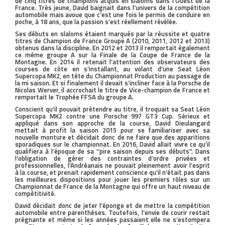
de cinq titres de champions acquis en slaloms dans l’Ouest de la
France. Très jeune, David baignait dans l’univers de la compétition
automobile mais avoue que c’est une fois le permis de conduire en
poche, à 18 ans, que la passion s’est réellement révélée.
Ses débuts en slaloms étaient marqués par la réussite et quatre
titres de Champion de France Groupe A (2010, 2011, 2012 et 2013)
obtenus dans la discipline. En 2012 et 2013 il remportait également
ce même groupe A sur la Finale de la Coupe de France de la
Montagne. En 2014 il retenait l’attention des observateurs des
courses de côte en s’installant, au volant d’une Seat Léon
Supercopa MK2, en tête du Championnat Production au passage de
la mi saison. Et si finalement il devait s’incliner face à la Porsche de
Nicolas Werver, il accrochait le titre de Vice-champion de France et
remportait le Trophée FFSA du groupe A.
Conscient qu’il pouvait prétendre au titre, il troquait sa Seat Léon
Supercopa MK2 contre une Porsche 997 GT3 Cup. Sérieux et
appliqué dans son approche de la course, David Dieulangard
mettait à profit la saison 2015 pour se familiariser avec sa
nouvelle monture et décidait donc de ne faire que des apparitions
sporadiques sur le championnat. En 2016, David allait vivre ce qu’il
qualifiera à l’époque de sa ''pire saison depuis ses débuts''. Dans
l’obligation de gérer des contraintes d’ordre privées et
professionnelles, l’Andréanais ne pouvait pleinement avoir l’esprit
à la course, et prenait rapidement conscience qu’il n’était pas dans
les meilleures dispositions pour jouer les premiers rôles sur un
Championnat de France de la Montagne qui offre un haut niveau de
compétitivité.
David décidait donc de jeter l’éponge et de mettre la compétition
automobile entre parenthèses. Toutefois, l’envie de courir restait
prégnante et même si les années passaient elle ne s’estompera