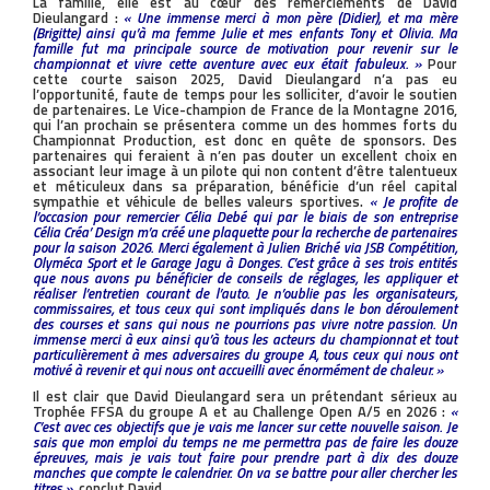
La famille, elle est au cœur des remerciements de David
Dieulangard :
« Une immense merci à mon père (Didier), et ma mère
(Brigitte) ainsi qu’à ma femme Julie et mes enfants Tony et Olivia. Ma
famille fut ma principale source de motivation pour revenir sur le
championnat et vivre cette aventure avec eux était fabuleux. »
Pour
cette courte saison 2025, David Dieulangard n’a pas eu
l’opportunité, faute de temps pour les solliciter, d’avoir le soutien
de partenaires. Le Vice-champion de France de la Montagne 2016,
qui l’an prochain se présentera comme un des hommes forts du
Championnat Production, est donc en quête de sponsors. Des
partenaires qui feraient à n’en pas douter un excellent choix en
associant leur image à un pilote qui non content d’être talentueux
et méticuleux dans sa préparation, bénéficie d’un réel capital
sympathie et véhicule de belles valeurs sportives.
« Je profite de
l’occasion pour remercier Célia Debé qui par le biais de son entreprise
Célia Créa’ Design m’a créé une plaquette pour la recherche de partenaires
pour la saison 2026. Merci également à Julien Briché via JSB Compétition,
Olyméca Sport et le Garage Jagu à Donges. C’est grâce à ses trois entités
que nous avons pu bénéficier de conseils de réglages, les appliquer et
réaliser l’entretien courant de l’auto. Je n’oublie pas les organisateurs,
commissaires, et tous ceux qui sont impliqués dans le bon déroulement
des courses et sans qui nous ne pourrions pas vivre notre passion. Un
immense merci à eux ainsi qu’à tous les acteurs du championnat et tout
particulièrement à mes adversaires du groupe A, tous ceux qui nous ont
motivé à revenir et qui nous ont accueilli avec énormément de chaleur. »
Il est clair que David Dieulangard sera un prétendant sérieux au
Trophée FFSA du groupe A et au Challenge Open A/5 en 2026 :
«
C’est avec ces objectifs que je vais me lancer sur cette nouvelle saison. Je
sais que mon emploi du temps ne me permettra pas de faire les douze
épreuves, mais je vais tout faire pour prendre part à dix des douze
manches que compte le calendrier. On va se battre pour aller chercher les
titres »
, conclut David.