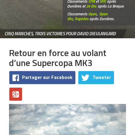
Classements
CFM
et
VHC
après
Dunières et
2e Div.
après La Broque.
Classements
Open
,
Open
Vhc
,
Trophées
après Dunières.
CINQ MANCHES, TROIS VICTOIRES POUR DAVID DIEULANGARD
Retour en force au volant
d’une Supercopa MK3
Partager sur Facebook
Tweeter