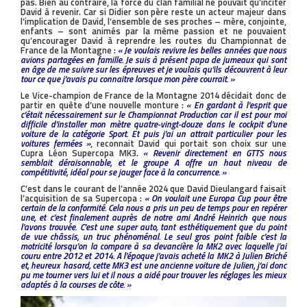
pas. Bien au contraire, la force du clan familial ne pouvait qu’inciter
David à revenir. Car si Didier son père reste un acteur majeur dans
l’implication de David, l’ensemble de ses proches – mère, conjointe,
enfants – sont animés par la même passion et ne pouvaient
qu’encourager David à reprendre les routes du Championnat de
France de la Montagne :
« Je voulais revivre les belles années que nous
avions partagées en famille. Je suis à présent papa de jumeaux qui sont
en âge de me suivre sur les épreuves et je voulais qu’ils découvrent à leur
tour ce que j’avais pu connaitre lorsque mon père courrait. »
Le Vice-champion de France de la Montagne 2014 décidait donc de
partir en quête d’une nouvelle monture :
« En gardant à l’esprit que
c’était nécessairement sur le Championnat Production car il est pour moi
difficile d’installer mon mètre quatre-vingt-douze dans le cockpit d’une
voiture de la catégorie Sport. Et puis j’ai un attrait particulier pour les
voitures fermées »
, reconnait David qui portait son choix sur une
Cupra Léon Supercopa MK3.
« Revenir directement en GTTS nous
semblait déraisonnable, et le groupe A offre un haut niveau de
compétitivité, idéal pour se jauger face à la concurrence. »
C’est dans le courant de l’année 2024 que David Dieulangard faisait
l’acquisition de sa Supercopa :
« On voulait une Europa Cup pour être
certain de la conformité. Cela nous a pris un peu de temps pour en repérer
une, et c’est finalement auprès de notre ami André Heinrich que nous
l’avons trouvée. C’est une super auto, tant esthétiquement que du point
de vue châssis, un truc phénoménal. Le seul gros point faible c’est la
motricité lorsqu’on la compare à sa devancière la MK2 avec laquelle j’ai
couru entre 2012 et 2014. A l’époque j’avais acheté la MK2 à Julien Briché
et, heureux hasard, cette MK3 est une ancienne voiture de Julien, j’ai donc
pu me tourner vers lui et il nous a aidé pour trouver les réglages les mieux
adaptés à la courses de côte. »