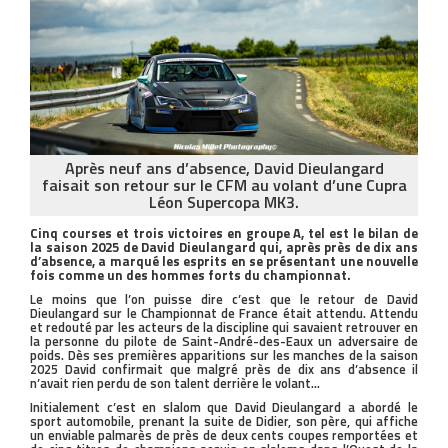
Après neuf ans d’absence, David Dieulangard
faisait son retour sur le CFM au volant d’une Cupra
Léon Supercopa MK3.
Cinq courses et trois victoires en groupe A, tel est le bilan de
la saison 2025 de David Dieulangard qui, après près de dix ans
d’absence, a marqué les esprits en se présentant une nouvelle
fois comme un des hommes forts du championnat.
Le moins que l’on puisse dire c’est que le retour de David
Dieulangard sur le Championnat de France était attendu. Attendu
et redouté par les acteurs de la discipline qui savaient retrouver en
la personne du pilote de Saint-André-des-Eaux un adversaire de
poids. Dès ses premières apparitions sur les manches de la saison
2025 David confirmait que malgré près de dix ans d’absence il
n’avait rien perdu de son talent derrière le volant…
Initialement c’est en slalom que David Dieulangard a abordé le
sport automobile, prenant la suite de Didier, son père, qui affiche
un enviable palmarès de près de deux cents coupes remportées et