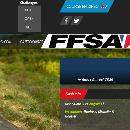
Challenges
COURSE EN DIRECT
ÉLITE
OPEN
VHC
ON CFM
PARTENAIRES
➡️ Guide Annuel 2026
Flash info
Mont-Dore : Les
engagés
!
Inscriptions
Trophées Michelin &
Hoosier
-----------------------------------------