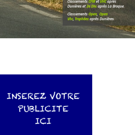
Classements
CFM
et
VHC
après
Dunières et
2e Div.
après La Broque.
Classements
Open
,
Open
Vhc
,
Trophées
après Dunières.