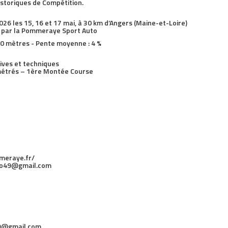
istoriques de Compétition.
 les 15, 16 et 17 mai, à 30 km d’Angers (Maine-et-Loire)
e par la Pommeraye Sport Auto
100 mètres - Pente moyenne : 4 %
tives et techniques
métrés – 1ère Montée Course
meraye.fr/
uto49@gmail.com
49@gmail.com