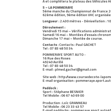
A et complétera le plateau des Véhicules H
5 – LA POMMERAYE
5ème manche du Championnat de France 2026
62ème édition, 9ème édition VHC organisé
Longueur
: 2.430 mètres - Dénivellation : 
Déroulement :
Vendredi 15 mai – Vérifications administra
Samedi 16 mai – Montées d’essais chrono
Dimanche 17 mai – Montée de course.
Contacts
: Contacts : Paul GACHET
Tel : 07 83 48 50 34
POMMERAYE SPORT AUTO -
16 Rue des Roses
49240 Avrillé
Tel : 07 83 48 50 34
E-mail : plmed.gachet@gmail.com
Site web : http://www.coursedecote-lapom
E-mail organisation : pommeraye.sport.a
Paddock
:
Sport : Stéphane BESNIER
Tel Mobile : 06 67 40 69 00
Production : Loïc GRANNEAU
Tel Mobile : 06 23 33 43 57
E-mail paddocks : pommeraye.sport.auto