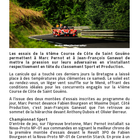
Les essais de la 41ème Course de Côte de Saint Gouëno
permettent à Marc Pernot et à Jean-François Ganevat de
mettre la pression sur leurs adversaires en s’installant
respectivement en tête du classement Sport et Production.
La canicule qui a touché ces derniers jours la Bretagne a laissé
place à des températures plus clémentes ce samedi. Le soleil est
au rendez-vous, un léger vent souffle sur le Mené, offrant des
conditions idéales pour les concurrents engagés sur la 41ème
Course de Côte de Saint Gouëno.
A l’issue des deux montées d’essais inscrites au programme du
jour, Marc Pernot devance Fabien Bourgeon et Maxime Dojat. Côté
Production, c’est Jean-François Ganevat que l’on retrouve au
sommet de la hiérarchie devant Anthony Dubois et Olivier Berreur.
Championnat Sport
D’entrée de jeu, sur l’épreuve bretonne, Marc Pernot installait sa
Nova-Proto NP-01 aux commandes en signant le meilleur chrono de
la première montée d’essais devant le Revolt 3P0 de Fabien
Bourgeon et la Nova-Proto NP-01 de Corentin Starck. En proie à un