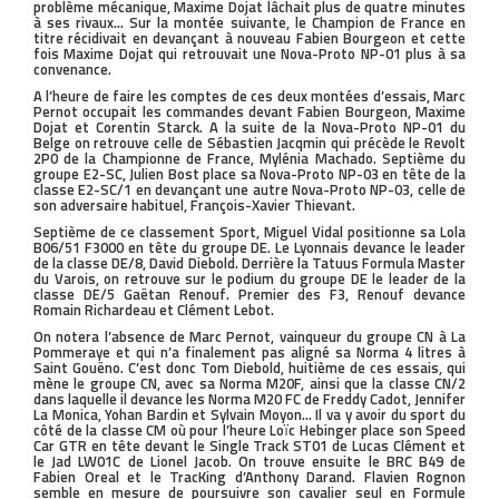
problème mécanique, Maxime Dojat lâchait plus de quatre minutes
à ses rivaux… Sur la montée suivante, le Champion de France en
titre récidivait en devançant à nouveau Fabien Bourgeon et cette
fois Maxime Dojat qui retrouvait une Nova-Proto NP-01 plus à sa
convenance.
A l’heure de faire les comptes de ces deux montées d’essais, Marc
Pernot occupait les commandes devant Fabien Bourgeon, Maxime
Dojat et Corentin Starck. A la suite de la Nova-Proto NP-01 du
Belge on retrouve celle de Sébastien Jacqmin qui précède le Revolt
2P0 de la Championne de France, Mylénia Machado. Septième du
groupe E2-SC, Julien Bost place sa Nova-Proto NP-03 en tête de la
classe E2-SC/1 en devançant une autre Nova-Proto NP-03, celle de
son adversaire habituel, François-Xavier Thievant.
Septième de ce classement Sport, Miguel Vidal positionne sa Lola
B06/51 F3000 en tête du groupe DE. Le Lyonnais devance le leader
de la classe DE/8, David Diebold. Derrière la Tatuus Formula Master
du Varois, on retrouve sur le podium du groupe DE le leader de la
classe DE/5 Gaëtan Renouf. Premier des F3, Renouf devance
Romain Richardeau et Clément Lebot.
On notera l’absence de Marc Pernot, vainqueur du groupe CN à La
Pommeraye et qui n’a finalement pas aligné sa Norma 4 litres à
Saint Gouëno. C’est donc Tom Diebold, huitième de ces essais, qui
mène le groupe CN, avec sa Norma M20F, ainsi que la classe CN/2
dans laquelle il devance les Norma M20 FC de Freddy Cadot, Jennifer
La Monica, Yohan Bardin et Sylvain Moyon… Il va y avoir du sport du
côté de la classe CM où pour l’heure Loïc Hebinger place son Speed
Car GTR en tête devant le Single Track ST01 de Lucas Clément et
le Jad LW01C de Lionel Jacob. On trouve ensuite le BRC B49 de
Fabien Oreal et le TracKing d’Anthony Darand. Flavien Rognon
semble en mesure de poursuivre son cavalier seul en Formule