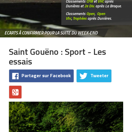
Classements
CFM
et
VHC
après
Dunières et
2e Div.
après La Broque.
Classements
Open
,
Open
Vhc
,
Trophées
après Dunières.
ECARTS À CONFIRMER POUR LA SUITE DU WEEK-END
Saint Gouëno : Sport - Les
essais
Partager sur Facebook
Tweeter