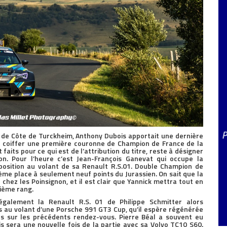
 de Côte de Turckheim, Anthony Dubois apportait une dernière
it coiffer une première couronne de Champion de France de la
faits pour ce qui est de l’attribution du titre, reste à désigner
n. Pour l’heure c’est Jean-François Ganevat qui occupe la
position au volant de sa Renault R.S.01. Double Champion de
ième place à seulement neuf points du Jurassien. On sait que la
hez les Poinsignon, et il est clair que Yannick mettra tout en
ième rang.
galement la Renault R.S. 01 de Philippe Schmitter alors
 au volant d’une Porsche 991 GT3 Cup, qu’il espère régénérée
es sur les précédents rendez-vous. Pierre Béal a souvent eu
rois sera une nouvelle fois de la partie avec sa Volvo TC10 S60.