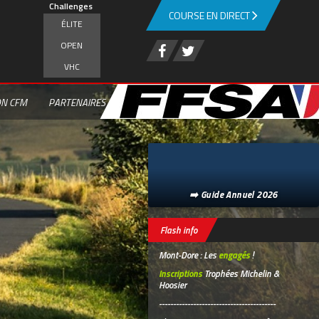
Challenges
COURSE EN DIRECT
ÉLITE
OPEN
VHC
ON CFM
PARTENAIRES
➡️ Guide Annuel 2026
Flash info
Mont-Dore : Les
engagés
!
Inscriptions
Trophées Michelin &
Hoosier
-----------------------------------------