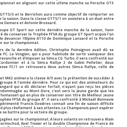
ampionnat en alignant sur cette ultime manche sa Porsche GT3
e GTTS/3 et le Berrichon aura comme objectif de remporter en
 la saison. Dans la classe GTTS/1 on assistera à un duel entre
he Demare et Antonin Brossard.
roupe GT Sport sur cette dernière manche de la saison, Yann
ré de conserver le Trophée FFSA du groupe GT Sport acquis l’an
de devancer l’Alpine A110 de Dominique Lansard et la Porsche
ur sur le championnat.
s de la dernière édition, Christophe Poinsignon avait dû se
 FC. Le Vosgien, qui a pour habitude de sortir vainqueur des
revanche et d’imposer sa Simca CG Turbo. Il sera confronté sur
Cordonnier et à la Simca Rallye 2 de Gabin Pelletier, deux
lasse FC/1 on retrouvera deux autres Simca Rallye, celle de
et MK2 animera la classe A/5 avec la prétention de succéder à
 groupe A l’année dernière. Pour ce qui est des animateurs du
ngard qui a dû déclarer forfait, n’ayant pas reçu les pièces
ndommagée au Mont-Dore, c’est vers la jeune garde que les
Thomasset qui en plus de conserver son titre de Meilleur Jeune
ophée FFSA du groupe A*. Il sera confronté à Mickaël Bonnevie
expérimenté Francis Dosières connait une fin de saison difficile
d plus réellement à ses attentes. Le Champenois peut espérer
e se battre pour la victoire de groupe.
agées sur le championnat. A leurs volants on retrouvera Alain
 Darmochod, Axel Tissier et la double Championne de France de