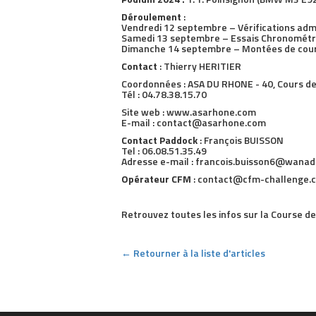
Déroulement
:
Vendredi 12 septembre – Vérifications adm
Samedi 13 septembre – Essais Chronométr
Dimanche 14 septembre – Montées de cou
Contact
: Thierry HERITIER
Coordonnées : ASA DU RHONE - 40, Cours d
Tél : 04.78.38.15.70
Site web : www.asarhone.com
E-mail : contact@asarhone.com
Contact Paddock
: François BUISSON
Tel : 06.08.51.35.49
Adresse e-mail : francois.buisson6@wanad
Opérateur CFM
: contact@cfm-challenge.c
Retrouvez toutes les infos sur la Course 
← Retourner à la liste d'articles