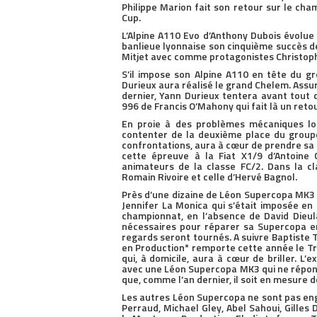
Philippe Marion fait son retour sur le ch
Cup.
L’Alpine A110 Evo d’Anthony Dubois évolu
banlieue lyonnaise son cinquième succès de
Mitjet avec comme protagonistes Christop
S’il impose son Alpine A110 en tête du g
Durieux aura réalisé le grand Chelem. Assu
dernier, Yann Durieux tentera avant tout 
996 de Francis O’Mahony qui fait là un reto
En proie à des problèmes mécaniques lor
contenter de la deuxième place du groupe
confrontations, aura à cœur de prendre sa 
cette épreuve à la Fiat X1/9 d’Antoine 
animateurs de la classe FC/2. Dans la c
Romain Rivoire et celle d’Hervé Bagnol.
Près d’une dizaine de Léon Supercopa MK3 
Jennifer La Monica qui s’était imposée en
championnat, en l’absence de David Dieula
nécessaires pour réparer sa Supercopa e
regards seront tournés. A suivre Baptiste 
en Production* remporte cette année le Tr
qui, à domicile, aura à cœur de briller. L’
avec une Léon Supercopa MK3 qui ne répon
que, comme l’an dernier, il soit en mesure d
Les autres Léon Supercopa ne sont pas eng
Perraud, Michael Gley, Abel Sahoui, Gilles