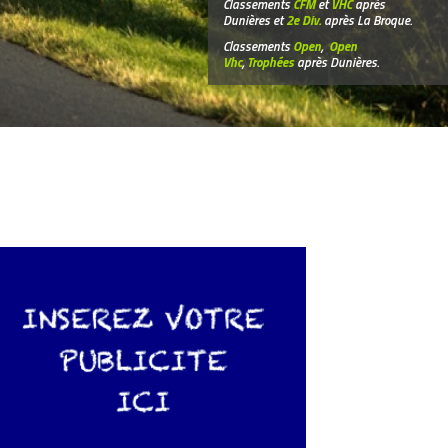
Classements
CFM
et
VHC
après
Dunières et
2e Div.
après La Broque.
Classements
Open
,
Open
Vhc
,
Trophées
après Dunières.