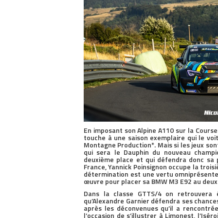
En imposant son Alpine A110 sur la Course
touche à une saison exemplaire qui le vo
Montagne Production*. Mais si les jeux sont 
qui sera le Dauphin du nouveau champio
deuxième place et qui défendra donc sa 
France, Yannick Poinsignon occupe la trois
détermination est une vertu omniprésente c
œuvre pour placer sa BMW M3 E92 au deux
Dans la classe GTTS/4 on retrouvera é
qu’Alexandre Garnier défendra ses chances
après les déconvenues qu’il a rencontré
l’occasion de s’illustrer à Limonest, l’Isé