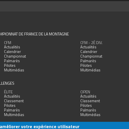
MPIONNAT DE FRANCE DE LA MONTAGNE
CFM
CFM - 2È DIV.
Actualités
Actualités
Calendrier
Calendrier
Championnat
Championnat
Palmarès
Palmarès
Pilotes
Pilotes
Multimédias
Multimédias
LLENGES
ÉLITE
OPEN
Actualités
Actualités
Classement
Classement
Pilotes
Pilotes
Palmarès
Palmarès
Multimédias
Multimédias
 améliorer votre expérience utilisateur