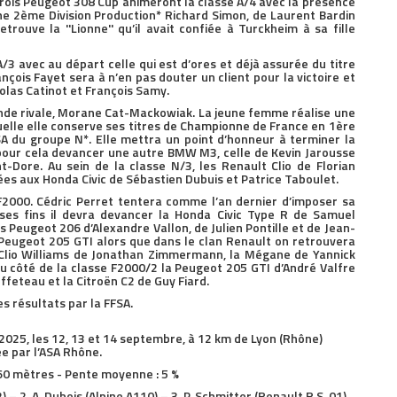
rois Peugeot 308 Cup animeront la classe A/4 avec la présence
e 2ème Division Production* Richard Simon, de Laurent Bardin
trouve la ''Lionne'' qu’il avait confiée à Turckheim à sa fille
/3 avec au départ celle qui est d’ores et déjà assurée du titre
nçois Fayet sera à n’en pas douter un client pour la victoire et
olas Catinot et François Samy.
nde rivale, Morane Cat-Mackowiak. La jeune femme réalise une
quelle elle conserve ses titres de Championne de France en 1ère
SA du groupe N*. Elle mettra un point d’honneur à terminer la
pour cela devancer une autre BMW M3, celle de Kevin Jarousse
t-Dore. Au sein de la classe N/3, les Renault Clio de Florian
es aux Honda Civic de Sébastien Dubuis et Patrice Taboulet.
F2000. Cédric Perret tentera comme l’an dernier d’imposer sa
es fins il devra devancer la Honda Civic Type R de Samuel
s Peugeot 206 d’Alexandre Vallon, de Julien Pontille et de Jean-
 Peugeot 205 GTI alors que dans le clan Renault on retrouvera
a Clio Williams de Jonathan Zimmermann, la Mégane de Yannick
u côté de la classe F2000/2 la Peugeot 205 GTI d’André Valfre
ffeteau et la Citroën C2 de Guy Fiard.
es résultats par la FFSA.
25, les 12, 13 et 14 septembre, à 12 km de Lyon (Rhône)
e par l’ASA Rhône.
160 mètres - Pente moyenne : 5 %
 – 2. A. Dubois (Alpine A110) – 3. P. Schmitter (Renault R.S. 01)