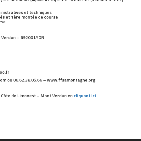
inistratives et techniques
és et 1ère montée de course
rse
e Verdun – 69200 LYON
oo.fr
om ou 06.62.38.05.66 – www.ffsamontagne.org
de Côte de Limonest – Mont Verdun en
cliquant ici