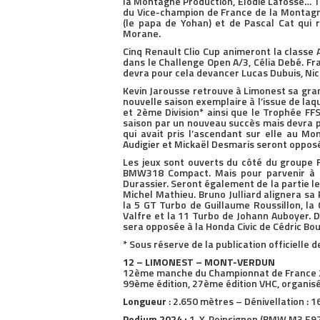
la Montagne Production, Elodie Lafosse… T
du Vice-champion de France de la Montagn
(le papa de Yohan) et de Pascal Cat qui re
Morane.
Cinq Renault Clio Cup animeront la classe A
dans le Challenge Open A/3, Célia Debé. Fra
devra pour cela devancer Lucas Dubuis, Nic
Kevin Jarousse retrouve à Limonest sa gra
nouvelle saison exemplaire à l’issue de la
et 2ème Division* ainsi que le Trophée FF
saison par un nouveau succès mais devra 
qui avait pris l’ascendant sur elle au Mon
Audigier et Mickaël Desmaris seront opposé
Les jeux sont ouverts du côté du groupe 
BMW318 Compact. Mais pour parvenir à s
Durassier. Seront également de la partie le
Michel Mathieu. Bruno Julliard alignera sa
la 5 GT Turbo de Guillaume Roussillon, l
Valfre et la 11 Turbo de Johann Auboyer. D
sera opposée à la Honda Civic de Cédric Bou
* Sous réserve de la publication officielle d
12 – LIMONEST – MONT-VERDUN
12ème manche du Championnat de France 20
99ème édition, 27ème édition VHC, organisé
Longueur
: 2.650 mètres – Dénivellation : 
Podium 2024 :
1. Y. Poinsignon (BMW M3 E92)