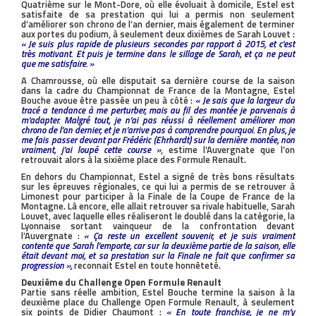
Quatrième sur le Mont-Dore, où elle évoluait à domicile, Estel est
satisfaite de sa prestation qui lui a permis non seulement
d’améliorer son chrono de l’an dernier, mais également de terminer
aux portes du podium, à seulement deux dixièmes de Sarah Louvet :
« Je suis plus rapide de plusieurs secondes par rapport à 2015, et c’est
très motivant. Et puis je termine dans le sillage de Sarah, et ça ne peut
que me satisfaire. »
A Chamrousse, où elle disputait sa dernière course de la saison
dans la cadre du Championnat de France de la Montagne, Estel
Bouche avoue être passée un peu à côté :
« Je sais que la largeur du
tracé a tendance à me perturber, mais au fil des montée je parvenais à
m’adapter. Malgré tout, je n’ai pas réussi à réellement améliorer mon
chrono de l’an dernier, et je n’arrive pas à comprendre pourquoi. En plus, je
me fais passer devant par Frédéric (Ehrhardt) sur la dernière montée, non
vraiment, j’ai loupé cette course »
, estime l’Auvergnate que l’on
retrouvait alors à la sixième place des Formule Renault.
En dehors du Championnat, Estel a signé de très bons résultats
sur les épreuves régionales, ce qui lui a permis de se retrouver à
Limonest pour participer à la Finale de la Coupe de France de la
Montagne. Là encore, elle allait retrouver sa rivale habituelle, Sarah
Louvet, avec laquelle elles réaliseront le doublé dans la catégorie, la
Lyonnaise sortant vainqueur de la confrontation devant
l’Auvergnate :
« Ça reste un excellent souvenir, et je suis vraiment
contente que Sarah l’emporte, car sur la deuxième partie de la saison, elle
était devant moi, et sa prestation sur la Finale ne fait que confirmer sa
progression »,
reconnait Estel en toute honnêteté.
Deuxième du Challenge Open Formule Renault
Partie sans réelle ambition, Estel Bouche termine la saison à la
deuxième place du Challenge Open Formule Renault, à seulement
six points de Didier Chaumont :
« En toute franchise, je ne m’y