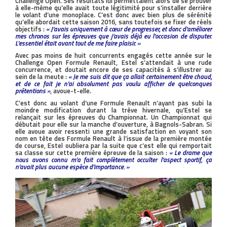
Challenge Open. Ses résultats lui permettaient alors de se prouver
à elle-même qu’elle avait toute légitimité pour s’installer derrière
le volant d’une monoplace. C’est donc avec bien plus de sérénité
qu’elle abordait cette saison 2016, sans toutefois se fixer de réels
objectifs :
« J’avais uniquement à cœur de progresser, et donc d’améliorer
mes chronos sur les épreuves que j’avais déjà eu l’occasion de disputer.
L’essentiel était avant tout de me faire plaisir. »
Avec pas moins de huit concurrents engagés cette année sur le
Challenge Open Formule Renault, Estel s’attendait à une rude
concurrence, et doutait encore de ses capacités à s’illustrer au
sein de la meute :
« Je me suis dit que ça allait certainement être chaud,
et de ce fait je n’ai absolument pas voulu afficher de quelconques
prétentions »
, avoue-t-elle.
C’est donc au volant d’une Formule Renault n’ayant pas subi la
moindre modification durant la trêve hivernale, qu’Estel se
relançait sur les épreuves du Championnat. Un Championnat qui
débutait pour elle sur la manche d’ouverture, à Bagnols-Sabran. Si
elle avoue avoir ressenti une grande satisfaction en voyant son
nom en tête des Formule Renault à l’issue de la première montée
de course, Estel oubliera par la suite que c’est elle qui remportait
sa classe sur cette première épreuve de la saison :
« Le drame que
nous avons connu m’a fait complètement occulter l’aspect sportif, ça
n’avait plus aucune espèce d’importance. »