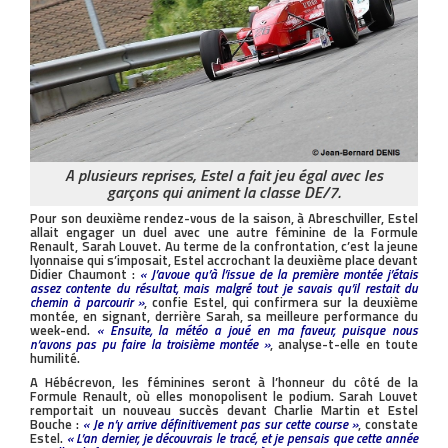
A plusieurs reprises, Estel a fait jeu égal avec les
garçons qui animent la classe DE/7.
Pour son deuxième rendez-vous de la saison, à Abreschviller, Estel
allait engager un duel avec une autre féminine de la Formule
Renault, Sarah Louvet. Au terme de la confrontation, c’est la jeune
lyonnaise qui s’imposait, Estel accrochant la deuxième place devant
Didier Chaumont :
« J’avoue qu’à l’issue de la première montée j’étais
assez contente du résultat, mais malgré tout je savais qu’il restait du
chemin à parcourir »
, confie Estel, qui confirmera sur la deuxième
montée, en signant, derrière Sarah, sa meilleure performance du
week-end.
« Ensuite, la météo a joué en ma faveur, puisque nous
n’avons pas pu faire la troisième montée »
, analyse-t-elle en toute
humilité.
A Hébécrevon, les féminines seront à l’honneur du côté de la
Formule Renault, où elles monopolisent le podium. Sarah Louvet
remportait un nouveau succès devant Charlie Martin et Estel
Bouche :
« Je n’y arrive définitivement pas sur cette course »
, constate
Estel.
« L’an dernier, je découvrais le tracé, et je pensais que cette année