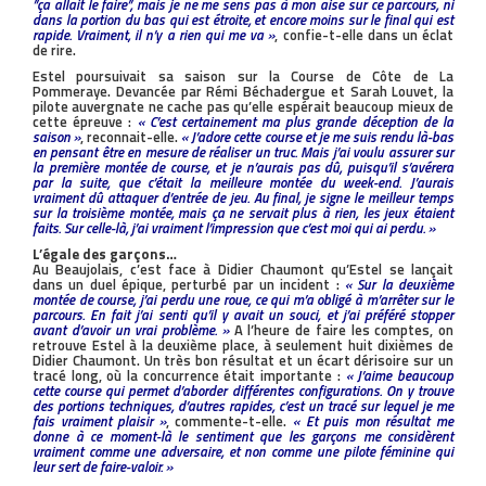
’’ça allait le faire’’, mais je ne me sens pas à mon aise sur ce parcours, ni
dans la portion du bas qui est étroite, et encore moins sur le final qui est
rapide. Vraiment, il n’y a rien qui me va »
, confie-t-elle dans un éclat
de rire.
Estel poursuivait sa saison sur la Course de Côte de La
Pommeraye. Devancée par Rémi Béchadergue et Sarah Louvet, la
pilote auvergnate ne cache pas qu’elle espérait beaucoup mieux de
cette épreuve :
« C’est certainement ma plus grande déception de la
saison »
, reconnait-elle.
« J’adore cette course et je me suis rendu là-bas
en pensant être en mesure de réaliser un truc. Mais j’ai voulu assurer sur
la première montée de course, et je n’aurais pas dû, puisqu’il s’avérera
par la suite, que c’était la meilleure montée du week-end. J’aurais
vraiment dû attaquer d’entrée de jeu. Au final, je signe le meilleur temps
sur la troisième montée, mais ça ne servait plus à rien, les jeux étaient
faits. Sur celle-là, j’ai vraiment l’impression que c’est moi qui ai perdu. »
L’égale des garçons…
Au Beaujolais, c’est face à Didier Chaumont qu’Estel se lançait
dans un duel épique, perturbé par un incident :
« Sur la deuxième
montée de course, j’ai perdu une roue, ce qui m’a obligé à m’arrêter sur le
parcours. En fait j’ai senti qu’il y avait un souci, et j’ai préféré stopper
avant d’avoir un vrai problème. »
A l’heure de faire les comptes, on
retrouve Estel à la deuxième place, à seulement huit dixièmes de
Didier Chaumont. Un très bon résultat et un écart dérisoire sur un
tracé long, où la concurrence était importante :
« J’aime beaucoup
cette course qui permet d’aborder différentes configurations. On y trouve
des portions techniques, d’autres rapides, c’est un tracé sur lequel je me
fais vraiment plaisir »
, commente-t-elle.
« Et puis mon résultat me
donne à ce moment-là le sentiment que les garçons me considèrent
vraiment comme une adversaire, et non comme une pilote féminine qui
leur sert de faire-valoir. »