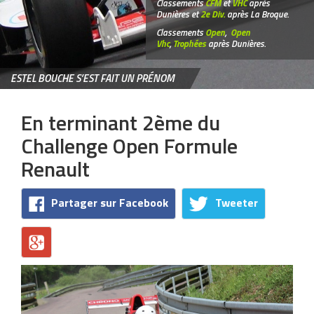
Classements
CFM
et
VHC
après
Dunières et
2e Div.
après La Broque.
Classements
Open
,
Open
Vhc
,
Trophées
après Dunières.
ESTEL BOUCHE S’EST FAIT UN PRÉNOM
En terminant 2ème du
Challenge Open Formule
Renault
Partager sur Facebook
Tweeter