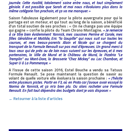
journée. Cette rivalité, totalement saine entre nous, et tout simplement
géniale. Il est possible que Sarah et moi nous n’évoluions plus dans la
même catégorie l’an prochain, et ça va me manquer. »
Saison fabuleuse également pour la pilote auvergnate pour qui le
partage est un moteur, et qui tout au long de la saison, a bénéficié
d’un total soutien de ses proches : « On ne change pas une équipe
qui gagne » confie la pilote du Team Chrono Montagne.
« Je remercie
à ce titre bien évidemment Yannick, mes cousines Perrine et Carole, mes
filles Géraldine et Matilde, Eric ’’la Goupille’’ qui nous suit sur toutes les
courses, et mes beaux-parents Alain et Nicole qui se chargent du
transport de la Formule Renault sur pas mal d’épreuves. Un grand merci à
tous ceux qui de près ou de loin nous suivent sur les épreuves, et à mes
partenaires, la Ville de Murol et le Château de Murol, la Pizzéria "Le
Tremplin" au Mont-Dore, la Brasserie "Chez Mickey" au Lac Chambon, et
Super U à La Pommeraye. »
A l’issue de cette saison 2016, Estel Bouche a vendu sa Tatuus
Formule Renault. Se pose maintenant la question de savoir au
volant de quelle voiture elle évoluera la saison prochaine :
« J’hésite
entre plusieurs pistes. Partir en F3, où en Proto car j’avoue avoir essayé la
Norma de Yannick, et ça m’a bien plu. Ou alors racheter une Formule
Renault. En fait tout dépendra des budgets dont je vais disposer. »
← Retourner à la liste d'articles