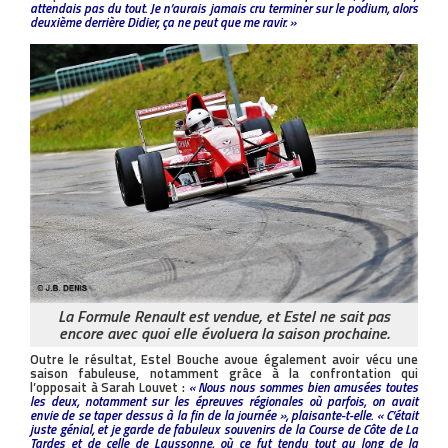
attendais pas du tout. Je n’aurais jamais cru terminer sur le podium, alors
deuxième derrière Didier, ça ne peut que me ravir. »
La Formule Renault est vendue, et Estel ne sait pas
encore avec quoi elle évoluera la saison prochaine.
Outre le résultat, Estel Bouche avoue également avoir vécu une
saison fabuleuse, notamment grâce à la confrontation qui
l’opposait à Sarah Louvet :
« Nous nous sommes bien amusées toutes
les deux, notamment sur les épreuves régionales où parfois, on avait
envie de se taper dessus à la fin de la journée », plaisante-t-elle. « C’était
juste génial, et je garde de fabuleux souvenirs de la Course de Côte de La
Tardes et de celle de Laussonne, où ce fut tendu tout au long de la