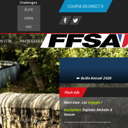
Challenges
COURSE EN DIRECT
ÉLITE
OPEN
VHC
ON CFM
PARTENAIRES
➡️ Guide Annuel 2026
Flash info
Mont-Dore : Les
engagés
!
Inscriptions
Trophées Michelin &
Hoosier
-----------------------------------------