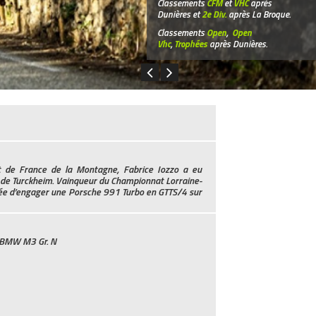
Classements
CFM
et
VHC
après
Dunières et
2e Div.
après La Broque.
Classements
Open
,
Open
Vhc
,
Trophées
après Dunières.
at de France de la Montagne, Fabrice Iozzo a eu
 et de Turckheim. Vainqueur du Championnat Lorraine-
née d’engager une Porsche 991 Turbo en GTTS/4 sur
 BMW M3 Gr. N