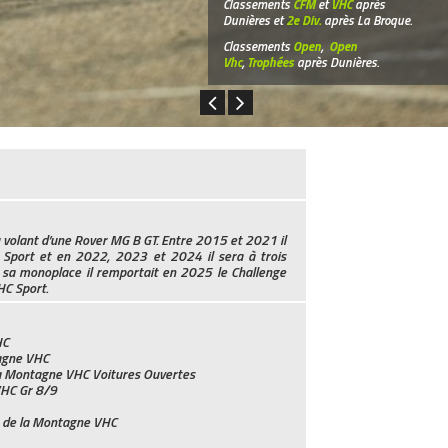
Classements
CFM
et
VHC
après
Dunières et
2e Div.
après La Broque.
Classements
Open
,
Open
Vhc
,
Trophées
après Dunières.
 volant d’une Rover MG B GT. Entre 2015 et 2021 il
Sport et en 2022, 2023 et 2024 il sera à trois
 sa monoplace il remportait en 2025 le Challenge
C Sport.
HC
agne VHC
la Montagne VHC Voitures Ouvertes
VHC Gr 8/9
e de la Montagne VHC