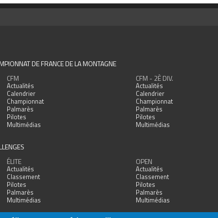
MPIONNAT DE FRANCE DE LA MONTAGNE
CFM
CFM - 2È DIV.
Actualités
Actualités
Calendrier
Calendrier
Championnat
Championnat
Palmarès
Palmarès
Pilotes
Pilotes
Multimédias
Multimédias
LLENGES
ÉLITE
OPEN
Actualités
Actualités
Classement
Classement
Pilotes
Pilotes
Palmarès
Palmarès
Multimédias
Multimédias