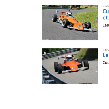
28/0
Cu
et
Les
13/0
Le
Cou