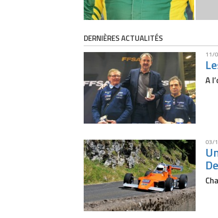
DERNIÈRES ACTUALITÉS
11/0
Le
A l
03/1
Un
De
Cha