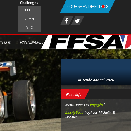
Challenges
COURSE EN DIRECT
ÉLITE
OPEN
VHC
ON CFM
PARTENAIRES
➡️ Guide Annuel 2026
Flash info
Mont-Dore : Les
engagés
!
Inscriptions
Trophées Michelin &
Hoosier
-----------------------------------------