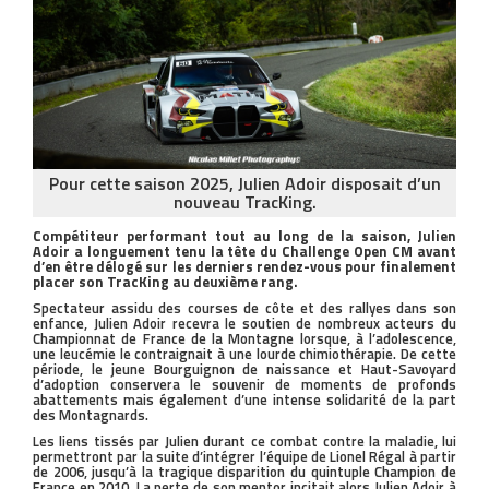
Pour cette saison 2025, Julien Adoir disposait d’un
nouveau TracKing.
Compétiteur performant tout au long de la saison, Julien
Adoir a longuement tenu la tête du Challenge Open CM avant
d’en être délogé sur les derniers rendez-vous pour finalement
placer son TracKing au deuxième rang.
Spectateur assidu des courses de côte et des rallyes dans son
enfance, Julien Adoir recevra le soutien de nombreux acteurs du
Championnat de France de la Montagne lorsque, à l’adolescence,
une leucémie le contraignait à une lourde chimiothérapie. De cette
période, le jeune Bourguignon de naissance et Haut-Savoyard
d’adoption conservera le souvenir de moments de profonds
abattements mais également d’une intense solidarité de la part
des Montagnards.
Les liens tissés par Julien durant ce combat contre la maladie, lui
permettront par la suite d’intégrer l’équipe de Lionel Régal à partir
de 2006, jusqu’à la tragique disparition du quintuple Champion de
France en 2010. La perte de son mentor incitait alors Julien Adoir à