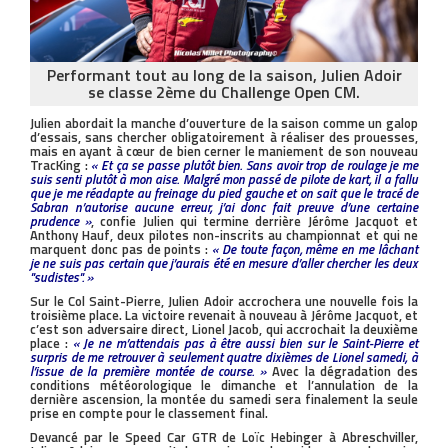
Performant tout au long de la saison, Julien Adoir
se classe 2ème du Challenge Open CM.
Julien abordait la manche d’ouverture de la saison comme un galop
d’essais, sans chercher obligatoirement à réaliser des prouesses,
mais en ayant à cœur de bien cerner le maniement de son nouveau
TracKing :
« Et ça se passe plutôt bien. Sans avoir trop de roulage je me
suis senti plutôt à mon aise. Malgré mon passé de pilote de kart, il a fallu
que je me réadapte au freinage du pied gauche et on sait que le tracé de
Sabran n’autorise aucune erreur, j’ai donc fait preuve d’une certaine
prudence »
, confie Julien qui termine derrière Jérôme Jacquot et
Anthony Hauf, deux pilotes non-inscrits au championnat et qui ne
marquent donc pas de points :
« De toute façon, même en me lâchant
je ne suis pas certain que j’aurais été en mesure d’aller chercher les deux
''sudistes''. »
Sur le Col Saint-Pierre, Julien Adoir accrochera une nouvelle fois la
troisième place. La victoire revenait à nouveau à Jérôme Jacquot, et
c’est son adversaire direct, Lionel Jacob, qui accrochait la deuxième
place :
« Je ne m’attendais pas à être aussi bien sur le Saint-Pierre et
surpris de me retrouver à seulement quatre dixièmes de Lionel samedi, à
l’issue de la première montée de course. »
Avec la dégradation des
conditions météorologique le dimanche et l’annulation de la
dernière ascension, la montée du samedi sera finalement la seule
prise en compte pour le classement final.
Devancé par le Speed Car GTR de Loïc Hebinger à Abreschviller,