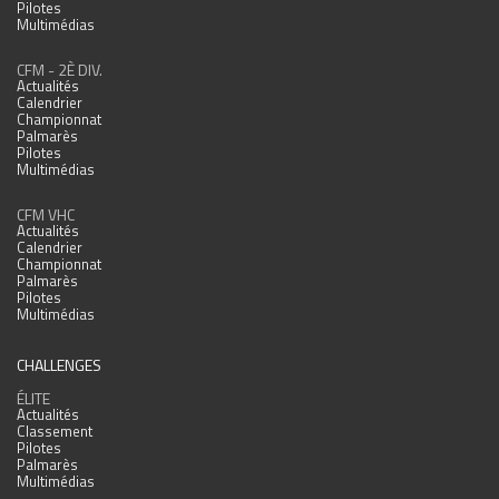
Pilotes
Multimédias
CFM - 2È DIV.
Actualités
Calendrier
Championnat
Palmarès
Pilotes
Multimédias
CFM VHC
Actualités
Calendrier
Championnat
Palmarès
Pilotes
Multimédias
CHALLENGES
ÉLITE
Actualités
Classement
Pilotes
Palmarès
Multimédias