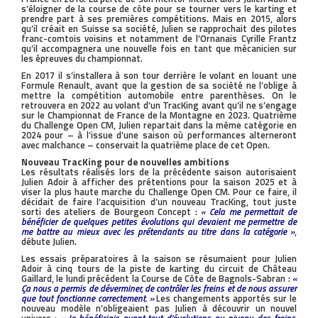
s’éloigner de la course de côte pour se tourner vers le karting et
prendre part à ses premières compétitions. Mais en 2015, alors
qu’il créait en Suisse sa société, Julien se rapprochait des pilotes
franc-comtois voisins et notamment de l’Ornanais Cyrille Frantz
qu’il accompagnera une nouvelle fois en tant que mécanicien sur
les épreuves du championnat.
En 2017 il s’installera à son tour derrière le volant en louant une
Formule Renault, avant que la gestion de sa société ne l’oblige à
mettre la compétition automobile entre parenthèses. On le
retrouvera en 2022 au volant d’un TracKing avant qu’il ne s’engage
sur le Championnat de France de la Montagne en 2023. Quatrième
du Challenge Open CM, Julien repartait dans la même catégorie en
2024 pour – à l’issue d’une saison où performances alterneront
avec malchance – conservait la quatrième place de cet Open.
Nouveau TracKing pour de nouvelles ambitions
Les résultats réalisés lors de la précédente saison autorisaient
Julien Adoir à afficher des prétentions pour la saison 2025 et à
viser la plus haute marche du Challenge Open CM. Pour ce faire, il
décidait de faire l’acquisition d’un nouveau TracKing, tout juste
sorti des ateliers de Bourgeon Concept :
« Cela me permettait de
bénéficier de quelques petites évolutions qui devaient me permettre de
me battre au mieux avec les prétendants au titre dans la catégorie »
,
débute Julien.
Les essais préparatoires à la saison se résumaient pour Julien
Adoir à cinq tours de la piste de karting du circuit de Château
Gaillard, le lundi précédent la Course de Côte de Bagnols-Sabran :
«
Ça nous a permis de déverminer, de contrôler les freins et de nous assurer
que tout fonctionne correctement. »
Les changements apportés sur le
nouveau modèle n’obligeaient pas Julien à découvrir un nouvel