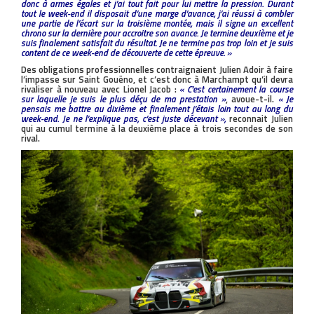
donc à armes égales et j’ai tout fait pour lui mettre la pression. Durant
tout le week-end il disposait d’une marge d’avance, j’ai réussi à combler
une partie de l’écart sur la troisième montée, mais il signe un excellent
chrono sur la dernière pour accroitre son avance. Je termine deuxième et je
suis finalement satisfait du résultat. Je ne termine pas trop loin et je suis
content de ce week-end de découverte de cette épreuve. »
Des obligations professionnelles contraignaient Julien Adoir à faire
l’impasse sur Saint Gouëno, et c’est donc à Marchampt qu’il devra
rivaliser à nouveau avec Lionel Jacob :
« C’est certainement la course
sur laquelle je suis le plus déçu de ma prestation »
, avoue-t-il.
« Je
pensais me battre au dixième et finalement j’étais loin tout au long du
week-end. Je ne l’explique pas, c’est juste décevant »,
reconnait Julien
qui au cumul termine à la deuxième place à trois secondes de son
rival.