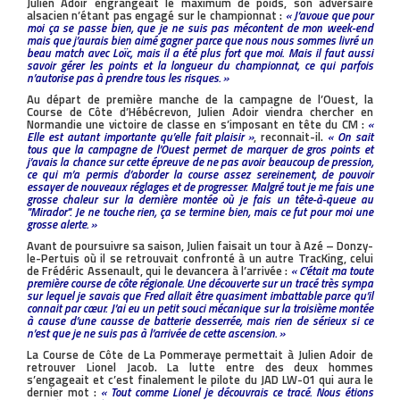
Julien Adoir engrangeait le maximum de poids, son adversaire
alsacien n’étant pas engagé sur le championnat :
« J’avoue que pour
moi ça se passe bien, que je ne suis pas mécontent de mon week-end
mais que j’aurais bien aimé gagner parce que nous nous sommes livré un
beau match avec Loïc, mais il a été plus fort que moi. Mais il faut aussi
savoir gérer les points et la longueur du championnat, ce qui parfois
n’autorise pas à prendre tous les risques. »
Au départ de première manche de la campagne de l’Ouest, la
Course de Côte d’Hébécrevon, Julien Adoir viendra chercher en
Normandie une victoire de classe en s’imposant en tête du CM :
«
Elle est autant importante qu’elle fait plaisir »
, reconnait-il.
« On sait
tous que la campagne de l’Ouest permet de marquer de gros points et
j’avais la chance sur cette épreuve de ne pas avoir beaucoup de pression,
ce qui m’a permis d’aborder la course assez sereinement, de pouvoir
essayer de nouveaux réglages et de progresser. Malgré tout je me fais une
grosse chaleur sur la dernière montée où je fais un tête-à-queue au
''Mirador''. Je ne touche rien, ça se termine bien, mais ce fut pour moi une
grosse alerte. »
Avant de poursuivre sa saison, Julien faisait un tour à Azé – Donzy-
le-Pertuis où il se retrouvait confronté à un autre TracKing, celui
de Frédéric Assenault, qui le devancera à l’arrivée :
« C’était ma toute
première course de côte régionale. Une découverte sur un tracé très sympa
sur lequel je savais que Fred allait être quasiment imbattable parce qu’il
connait par cœur. J’ai eu un petit souci mécanique sur la troisième montée
à cause d’une causse de batterie desserrée, mais rien de sérieux si ce
n’est que je ne suis pas à l’arrivée de cette ascension. »
La Course de Côte de La Pommeraye permettait à Julien Adoir de
retrouver Lionel Jacob. La lutte entre des deux hommes
s’engageait et c’est finalement le pilote du JAD LW-01 qui aura le
dernier mot :
« Tout comme Lionel je découvrais ce tracé. Nous étions