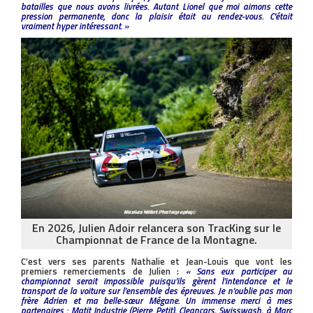
batailles que nous avons livrées. Autant Lionel que moi aimons cette
pression permanente, donc la plaisir était au rendez-vous. C’était
vraiment hyper intéressant. »
En 2026, Julien Adoir relancera son TracKing sur le
Championnat de France de la Montagne.
C’est vers ses parents Nathalie et Jean-Louis que vont les
premiers remerciements de Julien :
« Sans eux participer au
championnat serait impossible puisqu’ils gèrent l’intendance et le
transport de la voiture sur l’ensemble des épreuves. Je n’oublie pas mon
frère Adrien et ma belle-sœur Mégane. Un immense merci à mes
partenaires : Matit Industrie (Pierre Petit), Cleancars, Swisswash, à Marc