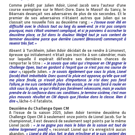
Comme prédit par Julien Adoir, Lionel Jacob sera l’auteur d’une
course exemplaire sur le Mont-Dore. Dans le Massif du Sancy, le
Béarnais devançait ses adversaires de plus de six secondes. Et le
premier de ses adversaires n’étaient autres que Julien qui se
classait une nouvelle fois au deuxième rang :
« J’avoue avoir été en
difficulté avec le châssis tout au long du week-end. Je n’ai pas compris
pourquoi, mais c’était vraiment compliqué, et si je parviens à accrocher la
deuxième place, ce fut dans la douleur. Malgré tout je suis content de
terminer deuxième parce que derrière Laurent (Brossard) commençait à
revenir très fort. »
Absent à Turckheim, Julien Adoir décidait de se rendre à Limonest,
épreuve qui initialement n’était pas inscrite à son calendrier, mais
sur laquelle il espérait défendre ses dernières chances de
remporter le titre :
« Je savais que celui qui s’imposer en CM gagner le
Challenge Open, tout en gardant à l’esprit que ce n’est pas ma course de
cœur »,
rappelle Julien.
« Je savais également que sous la pluie, Lionel
(Jacob) était imbattable. Donc quand la pluie est apparue, qu’elle que soit
ma place finale, ça n’avait plus d’importance. Je n’ai donc pas forcé
l’allure, je me suis contenté de faire des essais, je me suis forcé à rouler en
slick sous la pluie, ce qui n’était pas forcément nécessaire, mais je voulais
prendre de la confiance dans ces conditions. Je termine sixième, c’est mon
plus mauvais résultat en CM depuis que j’évolue dans la classe. Rien à
dire »,
lâche-t-il fataliste.
Deuxième du Challenge Open CM
A l’issue de la saison 2025, Julien Adoir termine deuxième du
Challenge Open CM à seulement onze points de Lionel Jacob. Sur le
championnat, il est devancé de seulement sept points par le même
Lionel Jacob :
« Je ne gagne pas mais le bilan de la saison est tout de
même largement positif »
, reconnait Lionel qui n’a enregistré aucun
abandon.
« Lionel a été plus fort, je dois m’incliner et je suis content des