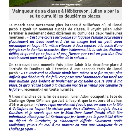
Vainqueur de sa classe à Hébécrevon, Julien a par la
suite cumulé les deuxièmes places.
Le match sera nettement plus intense à Vuillafans où, si Lionel
Jacob signait un nouveau succès de classe, il voyait Julien Adoir
terminer à seulement deux dixièmes au cumul des deux meilleures
montées :
« C’est une course incroyable sur laquelle j’estime avoir réalisé
globalement un beau week-end. J’ai un malgré tout un petit couac
mécanique en loupant la même vitesses à deux reprises à la sortie d’une
épingle sur la dernière ascension. Bien évidemment là tu vois les dixièmes
défiler, et quand ça se joue à si peu, j’avoue que c’est un peu dur. C’est
certainement pour moi la frustration de la saison. »
On retrouvait une nouvelle fois Julien Adoir à la deuxième place à
l’arrivée de Dunières où il termine à une seconde trois de Lionel
Jacob :
« Le week-end se déroule plutôt bien même si ce fut un peu plus
difficile que d’habitude. Il a fallu composer avec l’alternance d’un tracé sec
puis humide, pas évident et finalement je considère que je suis à ma
place. Ce qu’a réalisé Lionel à la dernière montée je n’étais pas capable de
le faire »
, reconnait-il en toute humilité.
A trois manches de la fin de saison, Julien Adoir occupait la tête du
Challenge Open CM mais gardait à l’esprit que la victoire était loin
d’être acquise :
« J’avoue que moralement j’avais pris un coup sur la tête
à Vuillafans en loupant la victoire pour deux dixièmes. Je refais deux à
Dunières et je savais que sur le Mont-Dore Lionel (Jacob) allait être
imbattable, c’était pour lui. Sachant que je n’avais pas la possibilité d’être
au départ de Turckheim, ça s’annonçait difficile. Clairement après
Vuillafans, j’avais du mal à me projeter en tant que vainqueur de ce
Challenge Open. »