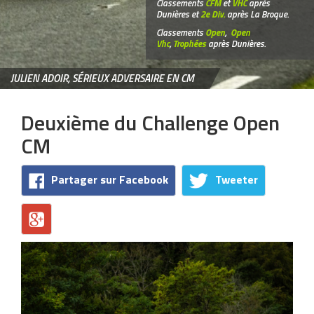
Classements
CFM
et
VHC
après
Dunières et
2e Div.
après La Broque.
Classements
Open
,
Open
Vhc
,
Trophées
après Dunières.
JULIEN ADOIR, SÉRIEUX ADVERSAIRE EN CM
Deuxième du Challenge Open
CM
Partager sur Facebook
Tweeter