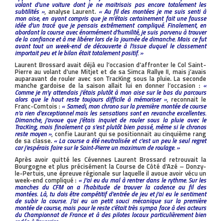
volant d’une voiture dont je ne maitrisais pas encore totalement les
subtilités »
, analyse Laurent.
« Au fil des montées je me suis senti à
mon aise, en ayant compris que je m’étais certainement fait une fausse
idée d’un tracé que je pensais extrêmement compliqué. Finalement, en
abordant la course avec énormément d’humilité, je suis parvenu à trouver
de la confiance et à me libérer lors de la journée de dimanche. Mais ce fut
avant tout un week-end de découverte à l’issue duquel le classement
importait peu et le bilan était totalement positif. »
Laurent Brossard avait déjà eu l’occasion d’affronter le Col Saint-
Pierre au volant d’une Mitjet et de sa Simca Rallye II, mais j’avais
auparavant de rouler avec son TracKing sous la pluie. La seconde
manche gardoise de la saison allait lui en donner l’occasion :
«
Comme je m’y attendais j’étais plutôt à mon aise sur le bas du parcours
alors que le haut reste toujours difficile à mémoriser »
, reconnait le
Franc-Comtois :
« Samedi, mon chrono sur la première montée de course
n’a rien d’exceptionnel mais les sensations sont en revanche excellentes.
Dimanche, j’avoue que j’étais inquiet de rouler sous la pluie avec le
TracKing, mais finalement ça s’est plutôt bien passé, même si le chronos
reste moyen »
, confie Laurant qui se positionnait au cinquième rang
de sa classe.
« La course a été neutralisée et c’est un peu le seul regret
car j’espérais faire sur le Saint-Pierre un maximum de roulage. »
Après avoir quitté les Cévennes Laurent Brossard retrouvait la
Bourgogne et plus précisément la Course de Côté d’Azé – Donzy-
le-Pertuis, une épreuve régionale sur laquelle il avoue avoir vécu un
week-end compliqué :
« J’ai eu du mal à rentrer dans le rythme. Sur les
manches du CFM on a l’habitude de trouver la cadence au fil des
montées. Là, tu dois être compétitif d’entrée de jeu et j’ai eu le sentiment
de subir la course. J’ai eu un petit souci mécanique sur la première
montée de course, mais pour le reste c’était très sympa face à des acteurs
du Championnat de France et à des pilotes locaux particulièrement bien