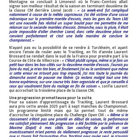
Montagne se concluait à Limonest où le Franc-Comtois allait
signer son meilleur résultat de la saison en terminant deuxième de
la classe CM derrière Lionel Jacob :
« Le week-end fut compliqué
notamment à cause de la météo capricieuse. J’ai été victime d’une casse
mécanique sur la première montée d’essais, mais les gars du Team LMJ
ont une nouvelle fois réalisé un super boulot pour me permettre de me
relancer sur la seconde montées d’essais. Dimanche, sous la pluie, il était
juste impossible d’aller chercher Lionel, donc cette deuxième place me
convient parfaitement et c’est une belle manière de conclure le
championnat. »
N’ayant pas eu la possibilité de se rendre à Turckheim, et ayant
encore l’envie de rouler avec le TracKing, en fin d’année Laurent
Brossard se rendait dans le sud de la France pour prendre part à la
Course de Côte de Villecroze :
« C’était plutôt sympa, même si je fais un
petit tour dans les bas-côtés sur la deuxième montée d’essais. J’aurais pu
faire du mal, je m’en tire bien, et finalement j’ai eu le sentiment que même
si cette erreur ne m’avait pas trop impacté, j’ai mis toute la journée du
dimanche avant de pouvoir me libérer. Ça restera malgré tout une très
bonne expérience, sur une course très bien organisée et que je conseille à
ceux qui voudraient faire du roulage en fin de saison »
, confie Laurent
qui accrochait la troisième place de la classe CM.
Une progression prometteuse pour la suite
Pour sa saison d’apprentissage du TracKing, Laurent Brossard
aura pris cette année 2025 part à sept manches du Championnat.
Un programme limité mais qui lui permet tout de même
d’accrocher la cinquième place du Challenge Open CM :
« Même si le
classement n’était pas une priorité en début de saison, la performance
me satisfait pleinement. Ma progression a été facilitée par la présence de
Maxime (Dojat) à mes côtés. Son coaching de qualité et son
investissement m’ont permis de réellement progresser. Je reste persuadé
que si j’avais fait l’acquisition d’un TracKing pour rouler seul, je n’aurais