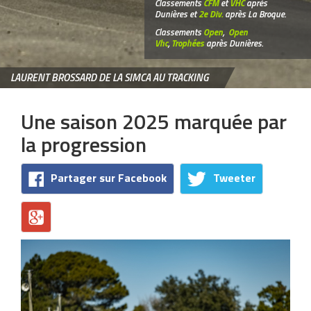
Classements
CFM
et
VHC
après
Dunières et
2e Div.
après La Broque.
Classements
Open
,
Open
Vhc
,
Trophées
après Dunières.
LAURENT BROSSARD DE LA SIMCA AU TRACKING
Une saison 2025 marquée par
la progression
Partager sur Facebook
Tweeter