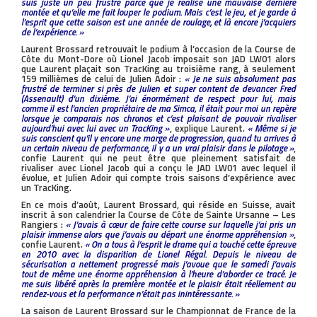
suis juste un peu frustré parce que je réalise une mauvaise dernière
montée et qu’elle me fait louper le podium. Mais c’est le jeu, et je garde à
l’esprit que cette saison est une année de roulage, et là encore j’acquiers
de l’expérience. »
Laurent Brossard retrouvait le podium à l’occasion de la Course de
Côte du Mont-Dore où Lionel Jacob imposait son JAD LW01 alors
que Laurent plaçait son TracKing au troisième rang, à seulement
159 millièmes de celui de Julien Adoir :
« Je ne suis absolument pas
frustré de terminer si près de Julien et super content de devancer Fred
(Assenault) d’un dixième. J’ai énormément de respect pour lui, mais
comme il est l’ancien propriétaire de ma Simca, il était pour moi un repère
lorsque je comparais nos chronos et c’est plaisant de pouvoir rivaliser
aujourd’hui avec lui avec un TracKing »
, explique Laurent.
« Même si je
suis conscient qu’il y encore une marge de progression, quand tu arrives à
un certain niveau de performance, il y a un vrai plaisir dans le pilotage »
,
confie Laurent qui ne peut être que pleinement satisfait de
rivaliser avec Lionel Jacob qui a conçu le JAD LW01 avec lequel il
évolue, et Julien Adoir qui compte trois saisons d’expérience avec
un TracKing.
En ce mois d’août, Laurent Brossard, qui réside en Suisse, avait
inscrit à son calendrier la Course de Côte de Sainte Ursanne – Les
Rangiers :
« J’avais à cœur de faire cette course sur laquelle j’ai pris un
plaisir immense alors que j’avais au départ une énorme appréhension »
,
confie Laurent.
« On a tous à l’esprit le drame qui a touché cette épreuve
en 2010 avec la disparition de Lionel Régal. Depuis le niveau de
sécurisation a nettement progressé mais j’avoue que le samedi j’avais
tout de même une énorme appréhension à l’heure d’aborder ce tracé. Je
me suis libéré après la première montée et le plaisir était réellement au
rendez-vous et la performance n’était pas inintéressante. »
La saison de Laurent Brossard sur le Championnat de France de la