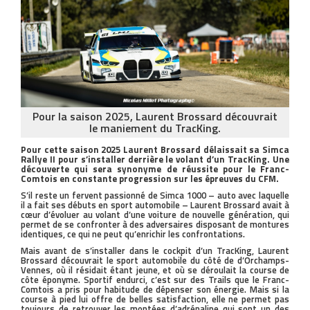
Pour la saison 2025, Laurent Brossard découvrait
le maniement du TracKing.
Pour cette saison 2025 Laurent Brossard délaissait sa Simca
Rallye II pour s’installer derrière le volant d’un TracKing. Une
découverte qui sera synonyme de réussite pour le Franc-
Comtois en constante progression sur les épreuves du CFM.
S’il reste un fervent passionné de Simca 1000 – auto avec laquelle
il a fait ses débuts en sport automobile – Laurent Brossard avait à
cœur d’évoluer au volant d’une voiture de nouvelle génération, qui
permet de se confronter à des adversaires disposant de montures
identiques, ce qui ne peut qu’enrichir les confrontations.
Mais avant de s’installer dans le cockpit d’un TracKing, Laurent
Brossard découvrait le sport automobile du côté de d’Orchamps-
Vennes, où il résidait étant jeune, et où se déroulait la course de
côte éponyme. Sportif endurci, c’est sur des Trails que le Franc-
Comtois a pris pour habitude de dépenser son énergie. Mais si la
course à pied lui offre de belles satisfaction, elle ne permet pas
toujours de retrouver les montées d’adrénaline qui sont un des