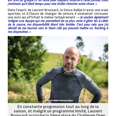
est issu du groupe FC on reste pour toujours attaché à cette famille, mais
j’estimais qu’il était temps pour moi d’aller chercher autre chose. »
Dans l’esprit de Laurent Brossard, la Simca Rallye II reste une vraie
sportive, et à l’heure de changer de voiture, il souhaitait retrouver
une auto qui affichait le même tempérament :
« Je voulais également
intégrer une équipe qui me permettait de ne plus avoir à gérer les à-côtés
de la course, ma disponibilité étant très limitée. C’est pour cela que j’ai
décidé de me tourner vers le Team LMJ qui pouvait mettre un TracKing à
ma disposition. »
En constante progression tout au long de la
saison, et malgré un programme limité, Laurent
Brossard accroche la 5ème place du Challenge Open