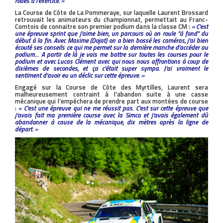
rodés à l’exercice. »
La Course de Côte de La Pommeraye, sur laquelle Laurent Brossard
retrouvait les animateurs du championnat, permettait au Franc-
Comtois de connaitre son premier podium dans la classe CM :
« C’est
une épreuve sprint que j’aime bien, un parcours où on roule ''à fond'' du
début à la fin. Avec Maxime (Dojat) on a bien bossé les caméras, j’ai bien
écouté ses conseils ce qui me permet sur la dernière manche d’accéder au
podium… A partir de là je vais me battre sur toutes les courses pour le
podium et avec Lucas Clément avec qui nous nous affrontions à coup de
dixièmes de secondes, et ça c’était super sympa. J’ai vraiment le
sentiment d’avoir eu un déclic sur cette épreuve. »
Engagé sur la Course de Côte des Myrtilles, Laurent sera
malheureusement contraint à l’abandon suite à une casse
mécanique qui l’empêchera de prendre part aux montées de course
:
« C’est une épreuve qui ne me réussit pas. C’est sur cette épreuve que
j’avais fait ma première course avec la Simca et j’avais également dû
abandonner à cause de la mécanique, dix mètres après la ligne de
départ. »