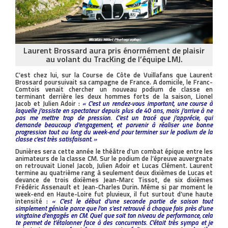
Laurent Brossard aura pris énormément de plaisir
au volant du TracKing de l’équipe LMJ.
C’est chez lui, sur la Course de Côte de Vuillafans que Laurent
Brossard poursuivait sa campagne de France. A domicile, le Franc-
Comtois venait chercher un nouveau podium de classe en
terminant derrière les deux hommes forts de la saison, Lionel
Jacob et Julien Adoir :
« C’est un rendez-vous important, une course à
laquelle j’assiste en spectateur depuis plus de 40 ans, mais j’arrive à ne
pas me mettre trop de pression. C’est un tracé que j’apprécie, qui
demande beaucoup d’engagement, et parvenir à réaliser une bonne
progression tout au long du week-end pour terminer sur le podium de la
classe c’est très satisfaisant. »
Dunières sera cette année le théâtre d’un combat épique entre les
animateurs de la classe CM. Sur le podium de l’épreuve auvergnate
on retrouvait Lionel Jacob, Julien Adoir et Lucas Clément. Laurent
termine au quatrième rang à seulement deux dixièmes de Lucas et
devance de trois dixièmes Jean-Marc Tissot, de six dixièmes
Frédéric Assenault et Jean-Charles Durin. Même si par moment le
week-end en Haute-Loire fut pluvieux, il fut surtout d’une haute
intensité :
« C’est le début d’une seconde partie de saison tout
simplement géniale parce que l’on s’est retrouvé à chaque fois près d’une
vingtaine d’engagés en CM. Quel que soit ton niveau de performance, cela
te permet de t’étalonner face à des concurrents. C’était très sympa et je