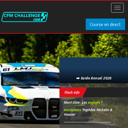
Aller
au
Toggl
contenu
naviga
principal
Course en direct
➡️ Guide Annuel 2026
Flash info
Mont-Dore : Les
engagés
!
Inscriptions
Trophées Michelin &
Hoosier
-----------------------------------------