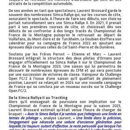
attraits de la compétition automobile.
De ses années en tant que spectateurs, Laurent Brossard garde le
souvenir des nombreuses Simca Rallye qui, sur les courses de côte,
assuraient le spectacle. A l’heure de faire ses débuts, son choix se
portait naturellement vers une Simca Rallye II. En 2021, il prenait
part à ses premières courses de côte, et choisissait dès ses
débuts de se confronter à des longs tracés du Championnat de
France de la Montagne puisqu’on le retrouvait au départ de
Vuillafans, du Mont-Dore et de Turckheim. Le Doubien étoffera son
calendrier pour sa campagne de France 2022 en ajoutant aux
épreuves déjà courues celles du Col Saint-Pierre et de Dunières.
Soutenu par les Frères Pernot – Etienne et Marc – Laurent
Brossard intégrait la structure des deux pilotes d’Ornans pour
engager officiellement sa Simca Rallye II sur le Championnat de
France de la Montagne 2023. Une saison qui lui permettra de
découvrir de nombreuses épreuves du CFM et qui sera ponctuée
par une succession de victoires de classe. Vainqueur du Challenge
Open FC/2 à l’issue d’une saison qu’il qualifiait de pleinement
positive, Laurent se relançait en 2024 sur une nouvelle campagne
de France qui se conclura par un nouveau succès sur le Challenge
Open FC/2.
De la Simca Rallye II au TracKing
Alors qu’il envisageait de poursuivre son implication sur le
Championnat de France de la Montagne pour la saison 2025,
Laurent Brossard estimait qu’était venue l’heure de changer de
braquet :
« Avec la Simca Rallye II je sentais que j’atteignais une limite en
termes de pilotage »
, analyse Laurent.
« Une limite dans la précision,
l’engagement que nécessite une voiture d’ancienne génération pour
laquelle j’ai toujours autant d’affection. Je reste persuadé que lorsque l’on