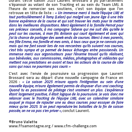
Durant cette saison 2025 Laurent Brossard a pu parfaitement
s’épanouir au volant de son TracKing et au sein du Team LMJ. A
l’heure de remercier ses soutiens, c’est son équipe que l’on
retrouve en tête de liste :
« Un immense merci à toute l’équipe LMJ et
tout particulièrement à Tomy (Lelan) qui malgré son jeune âge à une très
bonne expérience de la course et qui sait trouver les mots pour te mettre
dans les meilleures dispositions. Merci également à la famille Pernot pour
ses précieux conseils, à ma compagne Sidonie qui me suit dès qu’elle le
peut sur les courses, à mon fils Antonin qui court également et avec qui
j’ai la chance de partager des week-ends de courses. Merci à mes parents,
ma fille Emma, ma famille et mes amis, à tous ceux que je ne connais pas
mais qui me font savoir lors de nos rencontres qu’ils suivent nos courses,
c’est très sympa et ça permet de beaux échanges entre passionnés. Un
immense merci aux organisateurs pour l’énorme travail qu’ils réalisent,
aux bénévoles, aux commissaires, médias, photographes et vidéastes qui
mettent nos prestations en avant et tous les acteurs de la course de côte
sans qui nous ne pourrions pas courir. »
C’est avec l’envie de poursuivre sa progression que Laurent
Brossard sera au départ d’une nouvelle campagne de France en
2026 :
« La saison 2025 m’aura appris l’intégration au sein d’une
nouvelle équipe, m’aura également permis de disposer d’un vrai coaching.
Quand tu es passionné de pilotage c’est vraiment un plus. L’expérience
étant largement positive, il était logique de la poursuivre. Je vais donc me
relancer avec le TracKing de l’équipe LMJ, avec un calendrier similaire
auquel je risque de rajouter une ou deux courses pour essayer de faire
mieux qu’en 2025. Si on peut reproduire les batailles de la fin de saison
passée, on ne va pas s’en priver »,
conclut Laurent.
©Bruno Valette
www.ffsamontagne.org / www.cfm-challenge.com