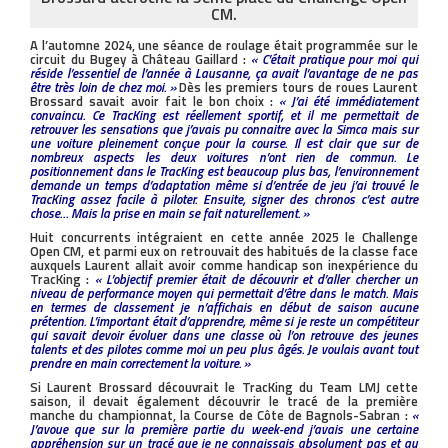
CM.
A l’automne 2024, une séance de roulage était programmée sur le
circuit du Bugey à Château Gaillard :
« C’était pratique pour moi qui
réside l’essentiel de l’année à Lausanne, ça avait l’avantage de ne pas
être très loin de chez moi. »
Dès les premiers tours de roues Laurent
Brossard savait avoir fait le bon choix :
« J’ai été immédiatement
convaincu. Ce TracKing est réellement sportif, et il me permettait de
retrouver les sensations que j’avais pu connaitre avec la Simca mais sur
une voiture pleinement conçue pour la course. Il est clair que sur de
nombreux aspects les deux voitures n’ont rien de commun. Le
positionnement dans le TracKing est beaucoup plus bas, l’environnement
demande un temps d’adaptation même si d’entrée de jeu j’ai trouvé le
TracKing assez facile à piloter. Ensuite, signer des chronos c’est autre
chose… Mais la prise en main se fait naturellement. »
Huit concurrents intégraient en cette année 2025 le Challenge
Open CM, et parmi eux on retrouvait des habitués de la classe face
auxquels Laurent allait avoir comme handicap son inexpérience du
TracKing :
« L’objectif premier était de découvrir et d’aller chercher un
niveau de performance moyen qui permettait d’être dans le match. Mais
en termes de classement je n’affichais en début de saison aucune
prétention. L’important était d’apprendre, même si je reste un compétiteur
qui savait devoir évoluer dans une classe où l’on retrouve des jeunes
talents et des pilotes comme moi un peu plus âgés. Je voulais avant tout
prendre en main correctement la voiture. »
Si Laurent Brossard découvrait le TracKing du Team LMJ cette
saison, il devait également découvrir le tracé de la première
manche du championnat, la Course de Côte de Bagnols-Sabran :
«
J’avoue que sur la première partie du week-end j’avais une certaine
appréhension sur un tracé que je ne connaissais absolument pas et au