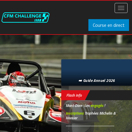
Aller
au
Toggl
contenu
naviga
principal
Course en direct
➡️ Guide Annuel 2026
Flash info
Mont-Dore : Les
engagés
!
Inscriptions
Trophées Michelin &
Hoosier
-----------------------------------------