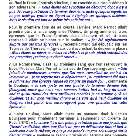
au final le Franc-Comtois s’incline, il ne concède que cinq dixièmes à
son adversaire :
« Nous étions dans l’optique de découvrir, donc il n’y a
pas de réelle frustration de terminer deuxième, juste quelques regrets de
ne pas avoir pu gratter au départ ou à l’épingle ces quelques dixièmes.
Mais le résultat est tout de même très satisfaisant. »
Pour la première fois de sa courte carrière, Marc Pernot allait
prendre part à la campagne de l’Ouest. Un programme de trois
épreuves que le Franc-Comtois allait découvrir et où, à trois
reprises il allait se hisser sur le podium :
« J’ai été agréablement
surpris par ces trois épreuves »
, reconnait Marc qui débutait sur les
Teurses de Thèreval – Agneaux où il accrochait la deuxième place :
« Nous étions de mieux en mieux en châssis et je suis plutôt satisfait des
ma prestation, j’estime que c’était correct. »
A La Pommeraye, c’est au troisième rang que l’on retrouvait la
Nova-Proto de Marc Pernot à l’arrivée de l’épreuve angevine :
« Cela
faisait de nombreuses années que l’on nous conseillait de venir à La
Pommeraye… Je ne regrette pas le déplacement. J’ai rapidement été dans
le rythme sur une épreuve rapide où j’ai pris un plaisir fou »
, commente
le Doubien.
« Je suis juste un peu frustré de terminer derrière Fab
(Bourgeon), parce que nous nous sommes battus tout au long du week-
end et qu’au cumul des deux meilleures montées je ne termine qu’à six
dixièmes. Et sur mon meilleur chrono je ne suis qu’à neuf dixièmes de
Geoffrey, c’est plutôt très encourageant pour une première sur cette
épreuve. »
A Saint Gouëno, Marc allait livrer un nouveau duel à Fabien
Bourgeon pour finalement terminer à seulement un dixième du
Revolt 3P0 :
« Là encore il y a une petite frustration parce que je sais que
''j’avais'' ce dixième, alors que j’étais un peu en délicatesse durant tout le
week-end avec le châssis, et que je me prends un gros sous-virage sur le
dernier virage »
, analyse le Franc-Comtois qui termine une nouvelle