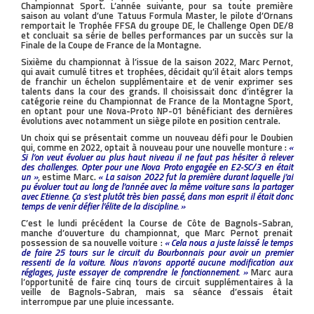
Championnat Sport. L’année suivante, pour sa toute première
saison au volant d’une Tatuus Formula Master, le pilote d’Ornans
remportait le Trophée FFSA du groupe DE, le Challenge Open DE/8
et concluait sa série de belles performances par un succès sur la
Finale de la Coupe de France de la Montagne.
Sixième du championnat à l’issue de la saison 2022, Marc Pernot,
qui avait cumulé titres et trophées, décidait qu’il était alors temps
de franchir un échelon supplémentaire et de venir exprimer ses
talents dans la cour des grands. Il choisissait donc d’intégrer la
catégorie reine du Championnat de France de la Montagne Sport,
en optant pour une Nova-Proto NP-01 bénéficiant des dernières
évolutions avec notamment un siège pilote en position centrale.
Un choix qui se présentait comme un nouveau défi pour le Doubien
qui, comme en 2022, optait à nouveau pour une nouvelle monture :
«
Si l’on veut évoluer au plus haut niveau il ne faut pas hésiter à relever
des challenges. Opter pour une Nova Proto engagée en E2-SC/3 en était
un »
, estime Marc.
« La saison 2022 fut la première durant laquelle j’ai
pu évoluer tout au long de l’année avec la même voiture sans la partager
avec Etienne. Ça s’est plutôt très bien passé, dans mon esprit il était donc
temps de venir défier l’élite de la discipline. »
C’est le lundi précédent la Course de Côte de Bagnols-Sabran,
manche d’ouverture du championnat, que Marc Pernot prenait
possession de sa nouvelle voiture :
« Cela nous a juste laissé le temps
de faire 25 tours sur le circuit du Bourbonnais pour avoir un premier
ressenti de la voiture. Nous n’avons apporté aucune modification aux
réglages, juste essayer de comprendre le fonctionnement. »
Marc aura
l’opportunité de faire cinq tours de circuit supplémentaires à la
veille de Bagnols-Sabran, mais sa séance d’essais était
interrompue par une pluie incessante.