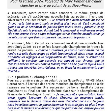
Pour la saison 2024, l’objectif de Marc Pernot est d’aller
chercher le titre au volant de sa Nova-Proto.
A Turckheim, Marc Pernot allait connaitre le même genre de
scénario, car s’il accède une nouvelle fois au podium, il voit ses
adversaires creuser l’écart :
« Je prends une demi-seconde au kil’. Le
chrono reste intéressant, mais le feeling n’est pas là. C’est compliqué
quand tu as le sentiment de pouvoir faire mieux sans y parvenir. Cindy
(Gudet) m’a mis la pression durant tout le week-end et malheureusement
elle sera victime d’une panne mécanique sur la dernière montée, sinon je
ne suis pas sûr que j’aurais conservé ma place sur le podium. »
A Limonest, Marc Pernot se retrouvait en duel une nouvelle fois
avec Cindy Gudet, et cette fois la sextuple Championne de France le
privait de podium :
« Comme à Dunières, je savais avant même de me
rendre sur cette épreuve que ça allait être compliqué. Nous avons essayé
d’adapter les réglages à la configuration du terrain, mais ce n’était pas
suffisant. Je concède une seconde par rapport aux chronos que je
réalisais avec la Tatuus Formula Master, donc pas de quoi se réjouir. Nous
n’avons pas trouvé les bons réglages, on en tirera les enseignements pour
l’avenir. »
Sur le podium du championnat !
Pour sa première saison au volant de sa Nova-Proto NP-03, Marc
Pernot sera à l’arrivée des treize manches du championnat et à dix
reprises sur le podium. Une succession de bons résultats qui se
traduisent au final par une troisième place sur le Championnat de
France de la Montagne Sport :
« Je ne peux être que satisfait. Nous
avons appris beaucoup de chose, découvert de nouveaux tracés,
progressé sur le châssis, trouvé des axes d’améliorations sur lesquels
nous travaillons durant la pause hivernale. Je suis de plus en plus à mon
aise avec le châssis et le moteur, ce qui me parait de bon augure pour la