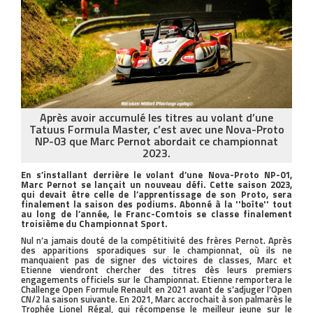
Après avoir accumulé les titres au volant d’une
Tatuus Formula Master, c’est avec une Nova-Proto
NP-03 que Marc Pernot abordait ce championnat
2023.
En s’installant derrière le volant d’une Nova-Proto NP-01,
Marc Pernot se lançait un nouveau défi. Cette saison 2023,
qui devait être celle de l’apprentissage de son Proto, sera
finalement la saison des podiums. Abonné à la ''boîte'' tout
au long de l’année, le Franc-Comtois se classe finalement
troisième du Championnat Sport.
Nul n’a jamais douté de la compétitivité des frères Pernot. Après
des apparitions sporadiques sur le championnat, où ils ne
manquaient pas de signer des victoires de classes, Marc et
Etienne viendront chercher des titres dès leurs premiers
engagements officiels sur le Championnat. Etienne remportera le
Challenge Open Formule Renault en 2021 avant de s’adjuger l’Open
CN/2 la saison suivante. En 2021, Marc accrochait à son palmarès le
Trophée Lionel Régal, qui récompense le meilleur jeune sur le