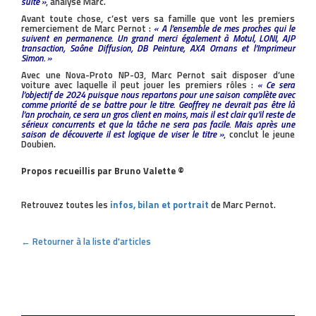
suite »
, analyse Marc.
Avant toute chose, c’est vers sa famille que vont les premiers
remerciement de Marc Pernot :
« A l’ensemble de mes proches qui le
suivent en permanence. Un grand merci également à Motul, LONI, AJP
transaction, Saône Diffusion, DB Peinture, AXA Ornans et l’Imprimeur
Simon. »
Avec une Nova-Proto NP-03, Marc Pernot sait disposer d’une
voiture avec laquelle il peut jouer les premiers rôles :
« Ce sera
l’objectif de 2024 puisque nous repartons pour une saison complète avec
comme priorité de se battre pour le titre. Geoffrey ne devrait pas être là
l’an prochain, ce sera un gros client en moins, mais il est clair qu’il reste de
sérieux concurrents et que la tâche ne sera pas facile. Mais après une
saison de découverte il est logique de viser le titre »
, conclut le jeune
Doubien.
Propos recueillis par Bruno Valette ©
Retrouvez toutes les
infos, bilan et portrait
de Marc Pernot.
← Retourner à la liste d'articles