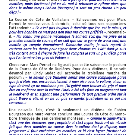
montées, mais forcément j’ai eu du mal à retrouver le rythme alors que
dans le même temps Fabien (Bourgeon) a sorti un gros chrono. Un peu
déçu ! »
La Course de Côte de Vuillafans – Echevannes est pour Marc
Pernot le rendez-vous à domicile, celui où tous ses supporters
l’attendent :
« Ce n’est pas toujours à domicile que l’on est le mieux, et
pour être honnête ce n’est pas non plus ma course préférée »
, reconnait-
il.
« J’ai connu une panne mécanique le samedi soir, qui me prive de la
première montée de course, et on sait que sur ce genre de week-end, une
montée ça compte énormément. Dimanche matin, je suis reparti le
couteau entre les dents pour signer deux chronos en 1'46'' dont je suis
très content. Mais à l’heure de faire les comptes je suis un peu déçu, parce
que l’on termine très près de Fabien. »
Chose rare, Marc Pernot ne figurait pas cette saison sur le podium
de la Course de Côte de Dunières. Pour deux dixièmes, il se voit
devancé par Cindy Gudet qui accroche la troisième marche du
podium :
« Je savais que Dunières serait une course compliquée parce
que je n’étais pas encore totalement à mon aise avec la voiture, et sur ce
type de tracé ça ne pardonne pas. J’ai galéré pour trouver du grip et pour
être en confiance avec la voiture. Cindy a été très forte en progressant tout
le week-end et en signant une performance de tout premier ordre sur le
final. Bravo à elle, et on ne va pas se mentir, frustration en ce qui me
concerne. »
Une nouvelle fois, c’est à seulement un dixième de Fabien
Bourgeon que Marc Pernot conclura une Course de Côte du Mont-
Dore tronquée de ses dernières montées :
« Comme le Saint-Pierre,
c’est une des épreuves que j’apprécie et c’est hyper frustrant de n’avoir
fait que deux montées de course. Avec la voiture dont je dispose, pour
progresser il faut enchainer les montées, et là c’est hyper frustrant de
terminer dans ces conditions, même si je suis très content des chronos