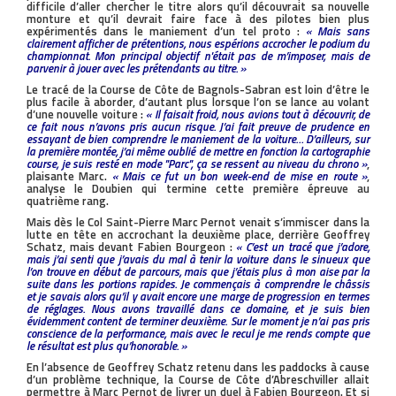
difficile d’aller chercher le titre alors qu’il découvrait sa nouvelle
monture et qu’il devrait faire face à des pilotes bien plus
expérimentés dans le maniement d’un tel proto :
« Mais sans
clairement afficher de prétentions, nous espérions accrocher le podium du
championnat. Mon principal objectif n'était pas de m’imposer, mais de
parvenir à jouer avec les prétendants au titre. »
Le tracé de la Course de Côte de Bagnols-Sabran est loin d’être le
plus facile à aborder, d’autant plus lorsque l’on se lance au volant
d’une nouvelle voiture :
« Il faisait froid, nous avions tout à découvrir, de
ce fait nous n’avons pris aucun risque. J’ai fait preuve de prudence en
essayant de bien comprendre le maniement de la voiture… D’ailleurs, sur
la première montée, j’ai même oublié de mettre en fonction la cartographie
course, je suis resté en mode ''Parc'', ça se ressent au niveau du chrono »
,
plaisante Marc.
« Mais ce fut un bon week-end de mise en route »
,
analyse le Doubien qui termine cette première épreuve au
quatrième rang.
Mais dès le Col Saint-Pierre Marc Pernot venait s’immiscer dans la
lutte en tête en accrochant la deuxième place, derrière Geoffrey
Schatz, mais devant Fabien Bourgeon :
« C’est un tracé que j’adore,
mais j’ai senti que j’avais du mal à tenir la voiture dans le sinueux que
l’on trouve en début de parcours, mais que j’étais plus à mon aise par la
suite dans les portions rapides. Je commençais à comprendre le châssis
et je savais alors qu’il y avait encore une marge de progression en termes
de réglages. Nous avons travaillé dans ce domaine, et je suis bien
évidemment content de terminer deuxième. Sur le moment je n’ai pas pris
conscience de la performance, mais avec le recul je me rends compte que
le résultat est plus qu’honorable. »
En l’absence de Geoffrey Schatz retenu dans les paddocks à cause
d’un problème technique, la Course de Côte d’Abreschviller allait
permettre à Marc Pernot de livrer un duel à Fabien Bourgeon. Et si