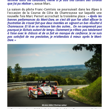
que j’ai pu réaliser »,
avoue Marc.
La saison du pilote Franc-Comtois se poursuivait dans les Alpes à
l’occasion de la Course de Côte de Chamrousse sur laquelle une
nouvelle fois Marc Pernot accrochait la troisième place :
« Après les
bonnes performances du Mont-Dore, on s’est dit que l’on allait effacer la
frustration de n’avoir fait que deux montées en signant un bon résultat à
Chamrousse. Et là on se retrouve loin des autres… On ne comprenait pas
pourquoi je lâchais autant de temps. Clairement je n’étais pas totalement
à l’aise avec le châssis et de ce fait en manque de confiance. Je ne suis
pas satisfait de ma prestation, je m’attendais à mieux après le Mont-
Dore. »