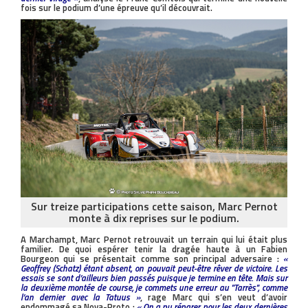
fois sur le podium d’une épreuve qu’il découvrait.
Sur treize participations cette saison, Marc Pernot
monte à dix reprises sur le podium.
A Marchampt, Marc Pernot retrouvait un terrain qui lui était plus
familier. De quoi espérer tenir la dragée haute à un Fabien
Bourgeon qui se présentait comme son principal adversaire :
«
Geoffrey (Schatz) étant absent, on pouvait peut-être rêver de victoire. Les
essais se sont d’ailleurs bien passés puisque je termine en tête. Mais sur
la deuxième montée de course, je commets une erreur au ''Tarrès'', comme
l’an dernier avec la Tatuus »
, rage Marc qui s’en veut d’avoir
endommagé sa Nova-Proto :
« On a pu réparer pour les deux dernières