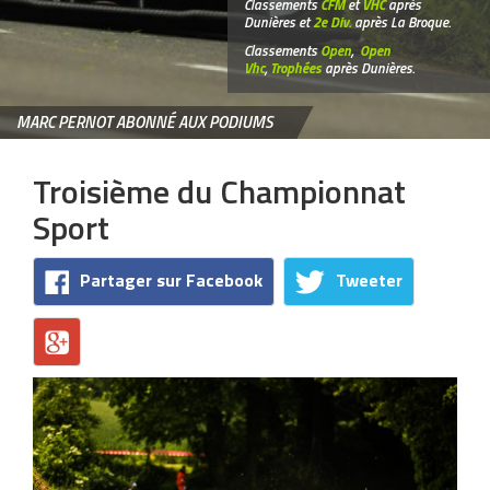
Classements
CFM
et
VHC
après
Dunières et
2e Div.
après La Broque.
Classements
Open
,
Open
Vhc
,
Trophées
après Dunières.
MARC PERNOT ABONNÉ AUX PODIUMS
Troisième du Championnat
Sport
Partager sur Facebook
Tweeter