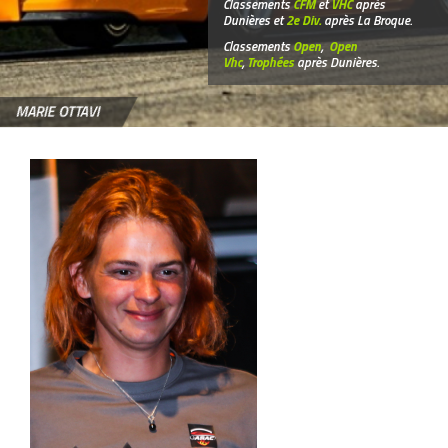
Classements
CFM
et
VHC
après
Dunières et
2e Div.
après La Broque.
Classements
Open
,
Open
Vhc
,
Trophées
après Dunières.
MARIE OTTAVI