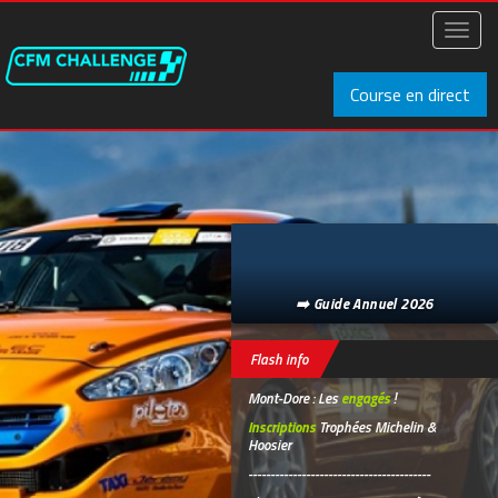
Aller
au
Toggl
contenu
naviga
principal
Course en direct
➡️ Guide Annuel 2026
Flash info
Mont-Dore : Les
engagés
!
Inscriptions
Trophées Michelin &
Hoosier
-----------------------------------------