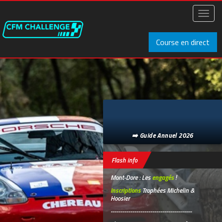
Aller
au
Toggl
contenu
naviga
principal
Course en direct
➡️ Guide Annuel 2026
Flash info
Mont-Dore : Les
engagés
!
Inscriptions
Trophées Michelin &
Hoosier
-----------------------------------------