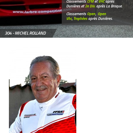
Classements
CFM
et
VHC
après
Dunières et
2e Div.
après La Broque.
Classements
Open
,
Open
Vhc
,
Trophées
après Dunières.
304 -
MICHEL ROLLAND