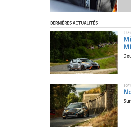
DERNIÈRES ACTUALITÉS
24/1
Mi
M
Deu
20/1
No
Sur