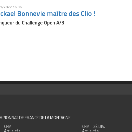
1/2022 16:36
ckael Bonnevie maître des Clio !
nqueur du Challenge Open A/3
MPIONNAT DE FRANCE DE LA MONTAGNE
CFM
CFM - 2È DIV.
Actualités
Actualités