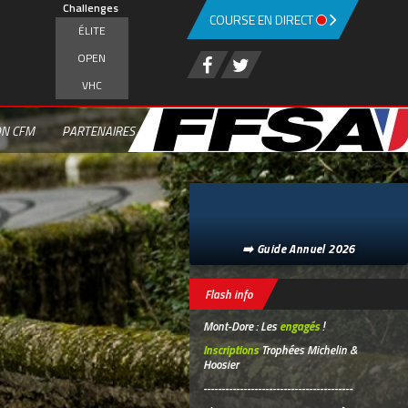
Challenges
COURSE EN DIRECT
ÉLITE
OPEN
VHC
ON CFM
PARTENAIRES
➡️ Guide Annuel 2026
Flash info
Mont-Dore : Les
engagés
!
Inscriptions
Trophées Michelin &
Hoosier
-----------------------------------------