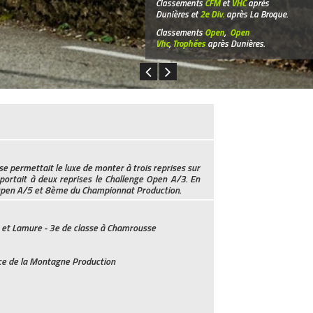
Classements
CFM
et
VHC
après
Dunières et
2e Div.
après La Broque.
Classements
Open
,
Open
Vhc
,
Trophées
après Dunières.
e permettait le luxe de monter à trois reprises sur
ortait à deux reprises le Challenge Open A/3. En
l’Open A/5 et 8ème du Championnat Production.
 et Lamure - 3e de classe à Chamrousse
e de la Montagne Production