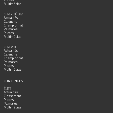
Pilotes
Multimédias
CFM - 2È DIV.
Actualités
Calendrier
Championnat
Palmarès
Pilotes
Multimédias
CFM VHC
Actualités
Calendrier
Championnat
Palmarès
Pilotes
Multimédias
CHALLENGES
ÉLITE
Actualités
Classement
Pilotes
Palmarès
Multimédias