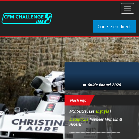
Aller
au
Toggl
contenu
naviga
principal
Course en direct
➡️ Guide Annuel 2026
Flash info
Mont-Dore : Les
engagés
!
Inscriptions
Trophées Michelin &
Hoosier
-----------------------------------------