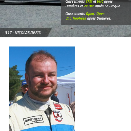
Classements
CFM
et
VHC
après
Dunières et
2e Div.
après La Broque.
Classements
Open
,
Open
Vhc
,
Trophées
après Dunières.
317 -
NICOLAS DEFIX