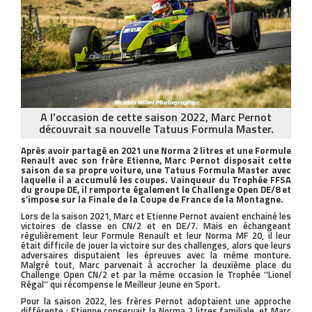
A l’occasion de cette saison 2022, Marc Pernot
découvrait sa nouvelle Tatuus Formula Master.
Après avoir partagé en 2021 une Norma 2 litres et une Formule
Renault avec son frère Etienne, Marc Pernot disposait cette
saison de sa propre voiture, une Tatuus Formula Master avec
laquelle il a accumulé les coupes. Vainqueur du Trophée FFSA
du groupe DE, il remporte également le Challenge Open DE/8 et
s’impose sur la Finale de la Coupe de France de la Montagne.
Lors de la saison 2021, Marc et Etienne Pernot avaient enchainé les
victoires de classe en CN/2 et en DE/7. Mais en échangeant
régulièrement leur Formule Renault et leur Norma MF 20, il leur
était difficile de jouer la victoire sur des challenges, alors que leurs
adversaires disputaient les épreuves avec la même monture.
Malgré tout, Marc parvenait à accrocher la deuxième place du
Challenge Open CN/2 et par la même occasion le Trophée ’’Lionel
Régal’’ qui récompense le Meilleur Jeune en Sport.
Pour la saison 2022, les frères Pernot adoptaient une approche
différente : Etienne conservait la Norma 2 litres familiale, et Marc