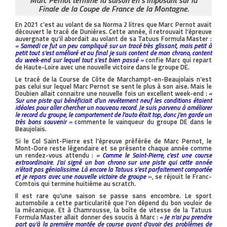
Marc Pernot termine la saison en s’imposant sur la
Finale de la Coupe de France de la Montagne.
En 2021 c’est au volant de sa Norma 2 litres que Marc Pernot avait
découvert le tracé de Dunières. Cette année, il retrouvait l’épreuve
auvergnate qu’il abordait au volant de sa Tatuus Formula Master :
« Samedi ce fut un peu compliqué sur un tracé très glissant, mais petit à
petit tout s’est amélioré et au final je suis content de mon chrono, content
du week-end sur lequel tout s’est bien passé »
confie Marc qui repart
de Haute-Loire avec une nouvelle victoire dans le groupe DE.
Le tracé de la Course de Côte de Marchampt-en-Beaujolais n’est
pas celui sur lequel Marc Pernot se sent le plus à son aise. Mais le
Doubien allait connaitre une nouvelle fois un excellent week-end :
«
Sur une piste qui bénéficiait d’un revêtement neuf les conditions étaient
idéales pour aller chercher un nouveau record. Je suis parvenu à améliorer
le record du groupe, le comportement de l’auto était top, donc j’en garde un
très bons souvenir »
commente le vainqueur du groupe DE dans le
Beaujolais.
Si le Col Saint-Pierre est l’épreuve préférée de Marc Pernot, le
Mont-Dore reste légendaire et se présente chaque année comme
un rendez-vous attendu :
« Comme le Saint-Pierre, c’est une course
extraordinaire. J’ai signé un bon chrono sur une piste qui cette année
n’était pas génialissime. Là encore la Tatuus s’est parfaitement comportée
et je repars avec une nouvelle victoire de groupe
», se réjouit le Franc-
Comtois qui termine huitième au scratch.
Il est rare qu’une saison se passe sans encombre. Le sport
automobile a cette particularité que l’on dépend du bon vouloir de
la mécanique. Et à Chamrousse, la boîte de vitesse de la Tatuus
Formula Master allait donner des soucis à Marc :
« Je n’ai pu prendre
part qu’à la première montée de course avant d’avoir des problèmes de