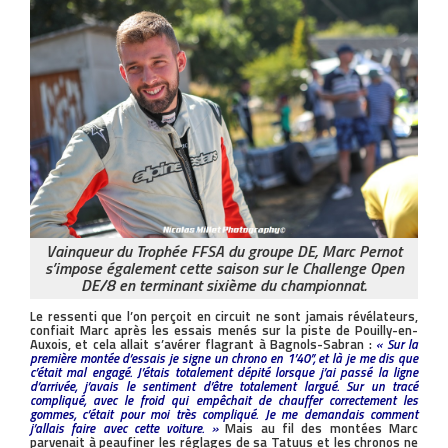
Vainqueur du Trophée FFSA du groupe DE, Marc Pernot
s’impose également cette saison sur le Challenge Open
DE/8 en terminant sixième du championnat.
Le ressenti que l’on perçoit en circuit ne sont jamais révélateurs,
confiait Marc après les essais menés sur la piste de Pouilly-en-
Auxois, et cela allait s’avérer flagrant à Bagnols-Sabran :
« Sur la
première montée d’essais je signe un chrono en 1’40’’, et là je me dis que
c’était mal engagé. J’étais totalement dépité lorsque j’ai passé la ligne
d’arrivée, j’avais le sentiment d’être totalement largué. Sur un tracé
compliqué, avec le froid qui empêchait de chauffer correctement les
gommes, c’était pour moi très compliqué. Je me demandais comment
j’allais faire avec cette voiture. »
Mais au fil des montées Marc
parvenait à peaufiner les réglages de sa Tatuus et les chronos ne