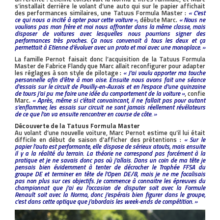
s’installait derrière le volant d’une auto qui sur le papier affichait
des performances similaires, une Tatuus Formula Master :
« C’est
ce qui nous a incité à opter pour cette voiture »,
débute Marc.
« Nous ne
voulions pas mon frère et moi nous affronter dans la même classe, mais
disposer de voitures avec lesquelles nous pourrions signer des
performances très proches. Ça nous convenait à tous les deux et ça
permettait à Etienne d’évoluer avec un proto et moi avec une monoplace. »
La famille Pernot faisait donc l’acquisition de la Tatuus Formula
Master de Fabrice Flandy que Marc allait reconfigurer pour adapter
les réglages à son style de pilotage :
« J’ai voulu apporter ma touche
personnelle afin d’être à mon aise. Ensuite nous avons fait une séance
d’essais sur le circuit de Pouilly-en-Auxois et en l’espace d’une quinzaine
de tours j’ai pu me faire une idée du comportement de la voiture »
, confie
Marc.
« Après, même si c’était convaincant, il ne fallait pas pour autant
s’enflammer, les essais sur circuit ne sont jamais réellement révélateurs
de ce que l’on va ensuite rencontrer en course de côte. »
Découverte de la Tatuus Formula Master
Au volant d’une nouvelle voiture, Marc Pernot estime qu’il lui était
difficile en début de saison d’afficher des prétentions :
« Sur le
papier l’auto est performante, elle dispose de sérieux atouts, mais ensuite
il y a la réalité du terrain. La théorie ne correspond pas forcément à la
pratique et je ne savais donc pas où j’allais. Dans un coin de ma tête je
pensais bien évidemment à tenter de décrocher le Trophée FFSA du
groupe DE et terminer en tête de l’Open DE/8, mais je ne me focalisais
pas non plus sur ces objectifs. Je commence à connaitre les épreuves du
championnat que j’ai eu l’occasion de disputer soit avec la Formule
Renault soit avec la Norma, donc j’espérais bien figurer dans le groupe,
c’est dans cette optique que j’abordais les week-ends de compétition. »