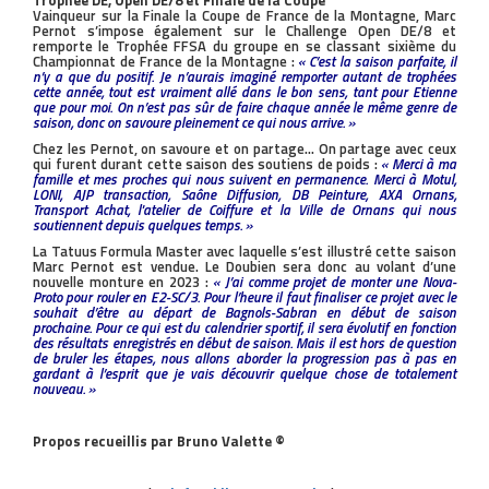
Trophée DE, Open DE/8 et Finale de la Coupe
Vainqueur sur la Finale la Coupe de France de la Montagne, Marc
Pernot s’impose également sur le Challenge Open DE/8 et
remporte le Trophée FFSA du groupe en se classant sixième du
Championnat de France de la Montagne :
« C’est la saison parfaite, il
n’y a que du positif. Je n’aurais imaginé remporter autant de trophées
cette année, tout est vraiment allé dans le bon sens, tant pour Etienne
que pour moi. On n’est pas sûr de faire chaque année le même genre de
saison, donc on savoure pleinement ce qui nous arrive. »
Chez les Pernot, on savoure et on partage… On partage avec ceux
qui furent durant cette saison des soutiens de poids :
« Merci à ma
famille et mes proches qui nous suivent en permanence. Merci à Motul,
LONI, AJP transaction, Saône Diffusion, DB Peinture, AXA Ornans,
Transport Achat, l'atelier de Coiffure et la Ville de Ornans qui nous
soutiennent depuis quelques temps. »
La Tatuus Formula Master avec laquelle s’est illustré cette saison
Marc Pernot est vendue. Le Doubien sera donc au volant d’une
nouvelle monture en 2023 :
« J’ai comme projet de monter une Nova-
Proto pour rouler en E2-SC/3. Pour l’heure il faut finaliser ce projet avec le
souhait d’être au départ de Bagnols-Sabran en début de saison
prochaine. Pour ce qui est du calendrier sportif, il sera évolutif en fonction
des résultats enregistrés en début de saison. Mais il est hors de question
de bruler les étapes, nous allons aborder la progression pas à pas en
gardant à l’esprit que je vais découvrir quelque chose de totalement
nouveau. »
Propos recueillis par Bruno Valette ©