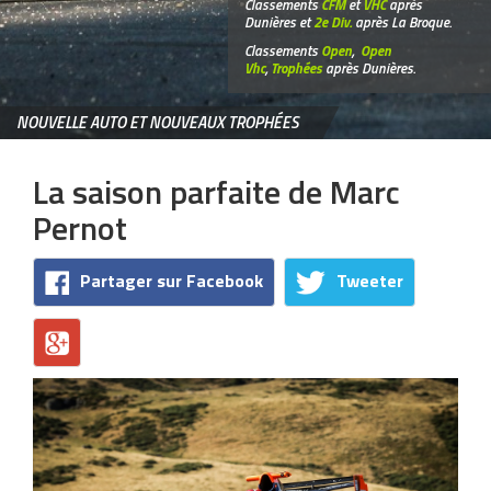
Classements
CFM
et
VHC
après
Dunières et
2e Div.
après La Broque.
Classements
Open
,
Open
Vhc
,
Trophées
après Dunières.
NOUVELLE AUTO ET NOUVEAUX TROPHÉES
La saison parfaite de Marc
Pernot
Partager sur Facebook
Tweeter