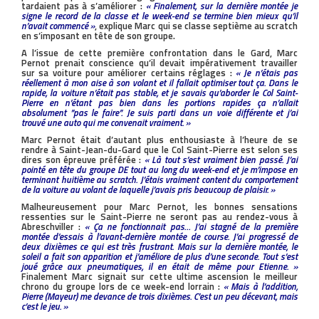
tardaient pas à s’améliorer :
« Finalement, sur la dernière montée je
signe le record de la classe et le week-end se termine bien mieux qu’il
n’avait commencé »
, explique Marc qui se classe septième au scratch
en s’imposant en tête de son groupe.
A l’issue de cette première confrontation dans le Gard, Marc
Pernot prenait conscience qu’il devait impérativement travailler
sur sa voiture pour améliorer certains réglages :
« Je n’étais pas
réellement à mon aise à son volant et il fallait optimiser tout ça. Dans le
rapide, la voiture n’était pas stable, et je savais qu’aborder le Col Saint-
Pierre en n’étant pas bien dans les portions rapides ça n’allait
absolument ’’pas le faire’’. Je suis parti dans un voie différente et j’ai
trouvé une auto qui me convenait vraiment. »
Marc Pernot était d’autant plus enthousiaste à l’heure de se
rendre à Saint-Jean-du-Gard que le Col Saint-Pierre est selon ses
dires son épreuve préférée :
« Là tout s’est vraiment bien passé. J’ai
pointé en tête du groupe DE tout au long du week-end et je m’impose en
terminant huitième au scratch. J’étais vraiment content du comportement
de la voiture au volant de laquelle j’avais pris beaucoup de plaisir. »
Malheureusement pour Marc Pernot, les bonnes sensations
ressenties sur le Saint-Pierre ne seront pas au rendez-vous à
Abreschviller :
« Ça ne fonctionnait pas… J’ai stagné de la première
montée d’essais à l’avant-dernière montée de course. J’ai progressé de
deux dixièmes ce qui est très frustrant. Mais sur la dernière montée, le
soleil a fait son apparition et j’améliore de plus d’une seconde. Tout s’est
joué grâce aux pneumatiques, il en était de même pour Etienne. »
Finalement Marc signait sur cette ultime ascension le meilleur
chrono du groupe lors de ce week-end lorrain :
« Mais à l’addition,
Pierre (Mayeur) me devance de trois dixièmes. C’est un peu décevant, mais
c’est le jeu. »