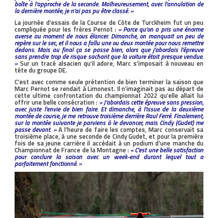
boîte à l’approche de la seconde. Malheureusement, avec l’annulation de
la dernière montée, je n’ai pas pu être classé. »
La journée d’essais de la Course de Côte de Turckheim fut un peu
compliquée pour les frères Pernot :
« Parce qu’on a pris une énorme
averse au moment de nous élancer. Dimanche, on manquait un peu de
repère sur le sec, et il nous a fallu une ou deux montée pour nous remettre
dedans. Mais au final ça se passe bien, alors que j’abordais l’épreuve
sans prendre trop de risque sachant que la voiture était presque vendue.
»
Sur un tracé alsacien qu’il adore, Marc s’imposait à nouveau en
tête du groupe DE.
C’est avec comme seule prétention de bien terminer la saison que
Marc Pernot se rendait à Limonest. Il n’imaginait pas au départ de
cette ultime confrontation du championnat 2022 qu’elle allait lui
offrir une belle consécration :
« J’abordais cette épreuve sans pression,
avec juste l’envie de bien faire. Et dimanche, à l’issue de la deuxième
montée de course, je me retrouve troisième derrière Raul Ferré. Finalement,
sur la montée suivante je parviens à le devancer, mais Cindy (Gudet) me
passe devant. »
A l’heure de faire les comptes, Marc conservait sa
troisième place, à une seconde de Cindy Gudet, et pour la première
fois de sa jeune carrière il accédait à un podium d’une manche du
Championnat de France de la Montagne :
« C’est une belle satisfaction
pour conclure la saison avec un week-end durant lequel tout a
parfaitement fonctionné. »