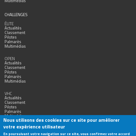
Multimédias
CHALLENGES
ÉLITE
Actualités
Classement
Pilotes
Palmarès
Multimédias
OPEN
Actualités
Classement
Pilotes
Palmarès
Multimédias
VHC
Actualités
Classement
Pilotes
Palmarès
Multimédias
Nous utilisons des cookies sur ce site pour améliorer
votre expérience utilisateur
En poursuivant votre navigation sur ce site, vous confirmez votre accord