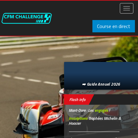
Aller
au
Toggl
contenu
naviga
principal
Course en direct
➡️ Guide Annuel 2026
Flash info
Mont-Dore : Les
engagés
!
Inscriptions
Trophées Michelin &
Hoosier
-----------------------------------------