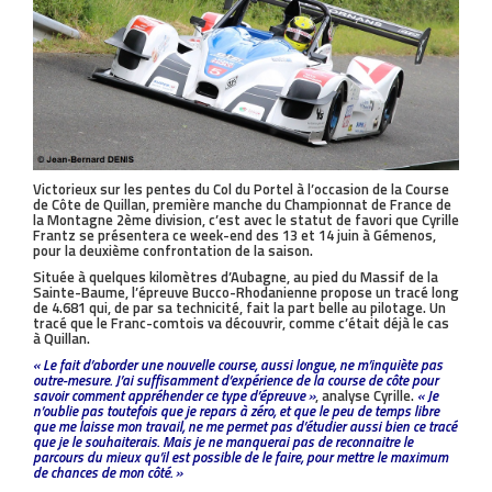
Victorieux sur les pentes du Col du Portel à l’occasion de la Course
de Côte de Quillan, première manche du Championnat de France de
la Montagne 2ème division, c’est avec le statut de favori que Cyrille
Frantz se présentera ce week-end des 13 et 14 juin à Gémenos,
pour la deuxième confrontation de la saison.
Située à quelques kilomètres d’Aubagne, au pied du Massif de la
Sainte-Baume, l’épreuve Bucco-Rhodanienne propose un tracé long
de 4.681 qui, de par sa technicité, fait la part belle au pilotage. Un
tracé que le Franc-comtois va découvrir, comme c’était déjà le cas
à Quillan.
« Le fait d’aborder une nouvelle course, aussi longue, ne m’inquiète pas
outre-mesure. J’ai suffisamment d’expérience de la course de côte pour
savoir comment appréhender ce type d’épreuve »
, analyse Cyrille.
« Je
n’oublie pas toutefois que je repars à zéro, et que le peu de temps libre
que me laisse mon travail, ne me permet pas d’étudier aussi bien ce tracé
que je le souhaiterais. Mais je ne manquerai pas de reconnaitre le
parcours du mieux qu’il est possible de le faire, pour mettre le maximum
de chances de mon côté. »