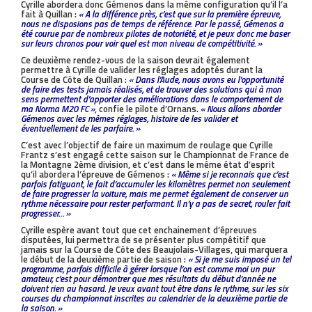
Cyrille abordera donc Gémenos dans la même configuration qu’il l’a
fait à Quillan :
« A la différence près, c’est que sur la première épreuve,
nous ne disposions pas de temps de référence. Par le passé, Gémenos a
été courue par de nombreux pilotes de notoriété, et je peux donc me baser
sur leurs chronos pour voir quel est mon niveau de compétitivité. »
Ce deuxième rendez-vous de la saison devrait également
permettre à Cyrille de valider les réglages adoptés durant la
Course de Côte de Quillan :
« Dans l’Aude, nous avons eu l’opportunité
de faire des tests jamais réalisés, et de trouver des solutions qui à mon
sens permettent d’apporter des améliorations dans le comportement de
ma Norma M20 FC »
, confie le pilote d’Ornans.
« Nous allons aborder
Gémenos avec les mêmes réglages, histoire de les valider et
éventuellement de les parfaire. »
C’est avec l’objectif de faire un maximum de roulage que Cyrille
Frantz s’est engagé cette saison sur le Championnat de France de
la Montagne 2ème division, et c’est dans le même état d’esprit
qu’il abordera l’épreuve de Gémenos :
« Même si je reconnais que c’est
parfois fatiguant, le fait d’accumuler les kilomètres permet non seulement
de faire progresser la voiture, mais me permet également de conserver un
rythme nécessaire pour rester performant. Il n’y a pas de secret, rouler fait
progresser… »
Cyrille espère avant tout que cet enchainement d’épreuves
disputées, lui permettra de se présenter plus compétitif que
jamais sur la Course de Côte des Beaujolais-Villages, qui marquera
le début de la deuxième partie de saison :
« Si je me suis imposé un tel
programme, parfois difficile à gérer lorsque l’on est comme moi un pur
amateur, c’est pour démontrer que mes résultats du début d’année ne
doivent rien au hasard. Je veux avant tout être dans le rythme, sur les six
courses du championnat inscrites au calendrier de la deuxième partie de
la saison. »