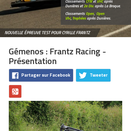
Classements
CFM
et
VHC
après
Dunières et
2e Div.
après La Broque.
Classements
Open
,
Open
Vhc
,
Trophées
après Dunières.
NOUVELLE ÉPREUVE TEST POUR CYRILLE FRANTZ
Gémenos : Frantz Racing -
Présentation
Partager sur Facebook
Tweeter