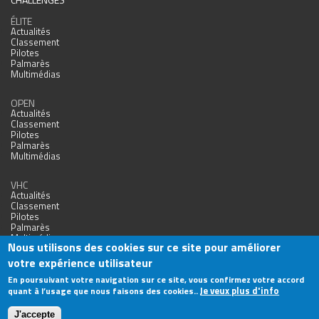
ÉLITE
Actualités
Classement
Pilotes
Palmarès
Multimédias
OPEN
Actualités
Classement
Pilotes
Palmarès
Multimédias
VHC
Actualités
Classement
Pilotes
Palmarès
Multimédias
Nous utilisons des cookies sur ce site pour améliorer
votre expérience utilisateur
En poursuivant votre navigation sur ce site, vous confirmez votre accord
Je veux plus d'info
quant à l’usage que nous faisons des cookies..
Agence Web Nîmes
J'accepte