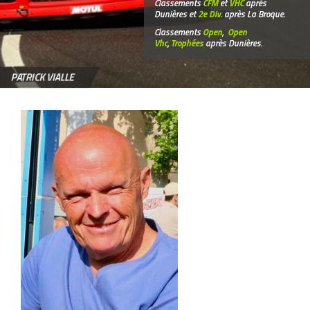
Classements
CFM
et
VHC
après
Dunières et
2e Div.
après La Broque.
Classements
Open
,
Open
Vhc
,
Trophées
après Dunières.
PATRICK VIALLE