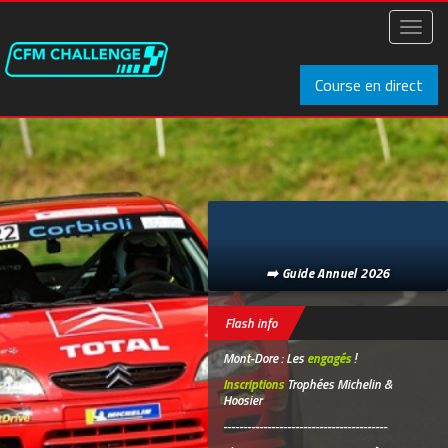
Aller
au
Toggl
contenu
naviga
principal
Course en direct
➡️ Guide Annuel 2026
Flash info
Mont-Dore : Les
engagés
!
Inscriptions
Trophées Michelin &
Hoosier
-----------------------------------------