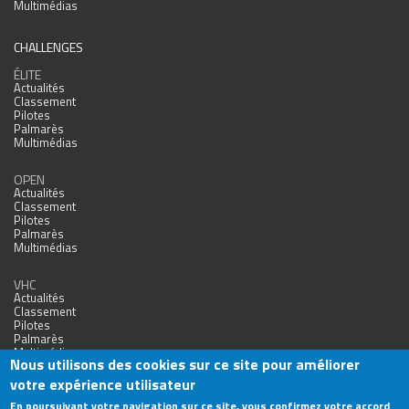
Multimédias
CHALLENGES
ÉLITE
Actualités
Classement
Pilotes
Palmarès
Multimédias
OPEN
Actualités
Classement
Pilotes
Palmarès
Multimédias
VHC
Actualités
Classement
Pilotes
Palmarès
Multimédias
Nous utilisons des cookies sur ce site pour améliorer
votre expérience utilisateur
En poursuivant votre navigation sur ce site, vous confirmez votre accord