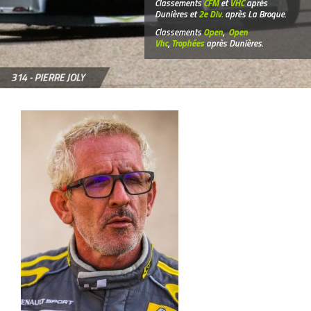
Classements
CFM
et
VHC
après
Dunières et
2e Div.
après La Broque.
Classements
Open
,
Open
Vhc
,
Trophées
après Dunières.
314 -
PIERRE JOLY