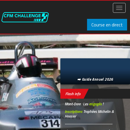
Aller
au
Toggl
contenu
naviga
principal
Course en direct
➡️ Guide Annuel 2026
Flash info
Mont-Dore : Les
engagés
!
Inscriptions
Trophées Michelin &
Hoosier
-----------------------------------------