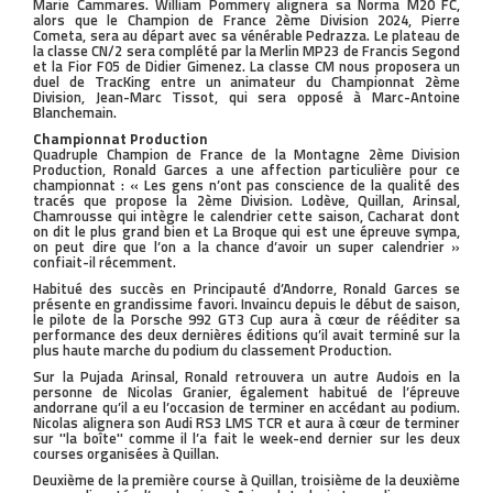
Marie Cammares. William Pommery alignera sa Norma M20 FC,
alors que le Champion de France 2ème Division 2024, Pierre
Cometa, sera au départ avec sa vénérable Pedrazza. Le plateau de
la classe CN/2 sera complété par la Merlin MP23 de Francis Segond
et la Fior F05 de Didier Gimenez. La classe CM nous proposera un
duel de TracKing entre un animateur du Championnat 2ème
Division, Jean-Marc Tissot, qui sera opposé à Marc-Antoine
Blanchemain.
Championnat Production
Quadruple Champion de France de la Montagne 2ème Division
Production, Ronald Garces a une affection particulière pour ce
championnat : « Les gens n’ont pas conscience de la qualité des
tracés que propose la 2ème Division. Lodève, Quillan, Arinsal,
Chamrousse qui intègre le calendrier cette saison, Cacharat dont
on dit le plus grand bien et La Broque qui est une épreuve sympa,
on peut dire que l’on a la chance d’avoir un super calendrier »
confiait-il récemment.
Habitué des succès en Principauté d’Andorre, Ronald Garces se
présente en grandissime favori. Invaincu depuis le début de saison,
le pilote de la Porsche 992 GT3 Cup aura à cœur de rééditer sa
performance des deux dernières éditions qu’il avait terminé sur la
plus haute marche du podium du classement Production.
Sur la Pujada Arinsal, Ronald retrouvera un autre Audois en la
personne de Nicolas Granier, également habitué de l’épreuve
andorrane qu’il a eu l’occasion de terminer en accédant au podium.
Nicolas alignera son Audi RS3 LMS TCR et aura à cœur de terminer
sur ''la boîte'' comme il l’a fait le week-end dernier sur les deux
courses organisées à Quillan.
Deuxième de la première course à Quillan, troisième de la deuxième