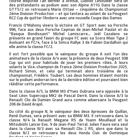
course disputée l’an dernier à Arinsal, Ludovic Lesoudier sera un
des prétendants au podium avec son Alpine A110. Dans la classe
GTTS/2 on retrouvera Marie Ottavi – cinquième du Championnat
2ème Division Production – et qui tentera au volant de sa Peugeot
RCZ Cup de quitter l’Andorre avec une nouvelle Coupe des Dames
Francis O’Mahony visera la victoire en GT Sport avec sa Porsche
996, face aux deux Porsche Cayman de Jean-Michel Paulat et du
''Basque Bondissant'' Michel Lamiscarre… Joël Cazalens se
présente en grand favori du groupe FC avec sa Scora Maxi Type 2
évoluant en FC/4, face à la Simca Rallye 3 de Fabien Dardalhon qui
elle anime la classe FC/2.
Il est fort possible que le vainqueur du groupe A soit l’un des
animateurs de la classe A/4 avec la présence de deux Peugeot 308
Cup qui ont pour habitude de jouer les premiers rôles. A leurs
volants le Vice-champion de France 2ème Division Production 2025,
Richard Simon, et celui qui terminait alors troisième de ce
championnat, Frédéric Toubert. Les deux hommes étaient montés
sur le podium andorran lors de la dernière édition et pourraient bien
rééditer cette performance.
Dans la classe A/5, la BMW M3 d’Yves Dubrana sera opposée à la
Seat Léon Supercopa MK2 de Pascal Derré. Dans la classe A/3 la
Renault Clio de Damien Grand aura comme adversaire la Peugeot
206 de David Arajol.
Du côté du groupe N, le vainqueur des deux épreuves de Quillan,
René Dumas, sera présent avec sa BMW M3. Il retrouvera dans la
classe N/4 la Renault Megane RS de Yoann Mouillaud et la
Mitsubishi Lancer Evo. 9 de Jean-Paul Terral. Julien Faure sera seul
dans la classe N/3 avec sa Renault Clio 2 RS, alors que dans la
classe N/2 on retrouvera les deux Honda Civic de Dominique