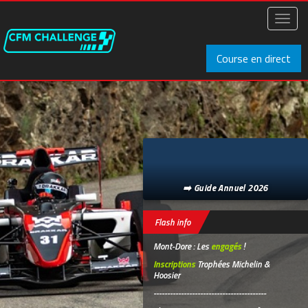
Aller
au
Toggl
contenu
naviga
principal
Course en direct
➡️ Guide Annuel 2026
Flash info
Mont-Dore : Les
engagés
!
Inscriptions
Trophées Michelin &
Hoosier
-----------------------------------------