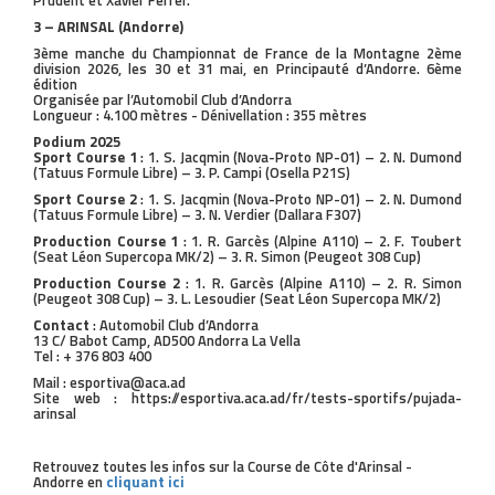
Prudent et Xavier Ferrer.
3 – ARINSAL (Andorre)
3ème manche du Championnat de France de la Montagne 2ème
division 2026, les 30 et 31 mai, en Principauté d’Andorre. 6ème
édition
Organisée par l’Automobil Club d’Andorra
Longueur : 4.100 mètres - Dénivellation : 355 mètres
Podium 2025
Sport Course 1
: 1. S. Jacqmin (Nova-Proto NP-01) – 2. N. Dumond
(Tatuus Formule Libre) – 3. P. Campi (Osella P21S)
Sport Course 2
: 1. S. Jacqmin (Nova-Proto NP-01) – 2. N. Dumond
(Tatuus Formule Libre) – 3. N. Verdier (Dallara F307)
Production Course 1
: 1. R. Garcès (Alpine A110) – 2. F. Toubert
(Seat Léon Supercopa MK/2) – 3. R. Simon (Peugeot 308 Cup)
Production Course 2
: 1. R. Garcès (Alpine A110) – 2. R. Simon
(Peugeot 308 Cup) – 3. L. Lesoudier (Seat Léon Supercopa MK/2)
Contact
: Automobil Club d’Andorra
13 C/ Babot Camp, AD500 Andorra La Vella
Tel : + 376 803 400
Mail : esportiva@aca.ad
Site web : https://esportiva.aca.ad/fr/tests-sportifs/pujada-
arinsal
Retrouvez toutes les infos sur la Course de Côte d'Arinsal -
Andorre en
cliquant ici