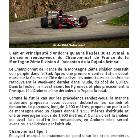
C’est en Principauté d’Andorre qu’aura lieu les 30 et 31 mai le
troisième rendez-vous du Championnat de France de la
Montagne 2ème Division à l’occasion de la Pujada Arinsal.
Le Championnat de France de la Montagne 2ème Division poursuit
son périple dans le Sud. Après une première confrontation début
mars sur la Course de Côte de Lodève, les animateurs de la série se
retrouvaient le week-end dernier dans l’Aude, du côté de Quillan.
Dans la foulée, ils investissent les Pyrénées et plus précisément la
Principauté d’Andorre où se déroulera la Pujada Arinsal.
Comme le fut le cas sur les précédents rendez-vous, la manche
andorrane proposera deux courses distinctes les samedi et
dimanche. Le parcours, long de 4.100 mètres, propose un pur tracé
de montagne avec un départ donné à 1.555 mètres d’altitude et
une arrivée jugée à plus de 1.900 mètres. A Quillan, c’est la chaleur
qui avait fait souffrir les mécaniques, en Andorre elles seront
avant tout sollicitées par l’altitude.
Championnat Sport
En ayant marqué le maximum de points sur les trois premières