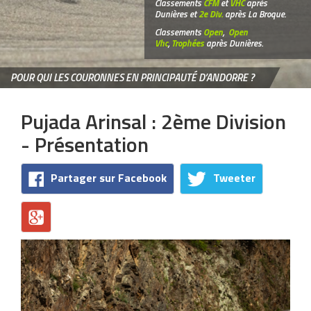
Classements
CFM
et
VHC
après
Dunières et
2e Div.
après La Broque.
Classements
Open
,
Open
Vhc
,
Trophées
après Dunières.
POUR QUI LES COURONNES EN PRINCIPAUTÉ D’ANDORRE ?
Pujada Arinsal : 2ème Division
- Présentation
Partager sur Facebook
Tweeter