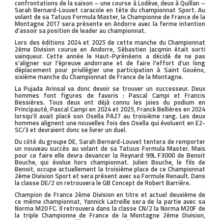
confrontations de la saison – une course à Lodève, deux à Quillan –
Sarah Bernard-Louvet caracole en tête du championnat Sport. Au
volant de sa Tatuus Formula Master, la Championne de France de la
Montagne 2017 sera présente en Andorre avec la ferme intention
d’assoir sa position de leader au championnat.
Lors des éditions 2024 et 2025 de cette manche du Championnat
2ème Division courue en Andorre, Sébastien Jacqmin était sorti
vainqueur. Cette année le Haut-Pyrénéens a décidé de ne pas
s’aligner sur l’épreuve andorrane et de faire l’effort d’un long
déplacement pour privilégier une participation à Saint Gouëno,
sixième manche du Championnat de France de la Montagne.
La Pujada Arinsal va donc devoir se trouver un successeur. Deux
hommes font figures de favoris : Pascal Campi et Francis
Bessières. Tous deux ont déjà connu les joies du podium en
Principauté, Pascal Campi en 2024 et 2025, Franck Bellières en 2024
lorsqu’il avait placé son Osella PA27 au troisième rang. Les deux
hommes alignent une nouvelles fois des Osella qui évoluent en E2-
SC/3 et devraient donc se livrer un duel.
Du côté du groupe DE, Sarah Bernard-Louvet tentera de remporter
un nouveau succès au volant de sa Tatuus Formula Master. Mais
pour ce faire elle devra devancer la Reynard 99L F3000 de Benoit
Bouche, qui évolue hors championnat. Julien Bouche, le fils de
Benoit, occupe actuellement la troisième place de ce Championnat
2ème Division Sport et sera présent avec sa Formule Renault. Dans
la classe DE/2 on retrouvera le GB Concept de Robert Barrière.
Champion de France 2ème Division en titre et actuel deuxième de
ce même championnat, Yannick Latreille sera de la partie avec sa
Norma M20 FC. Il retrouvera dans la classe CN/2 la Norma M20F de
la triple Championne de France de la Montagne 2ème Division,