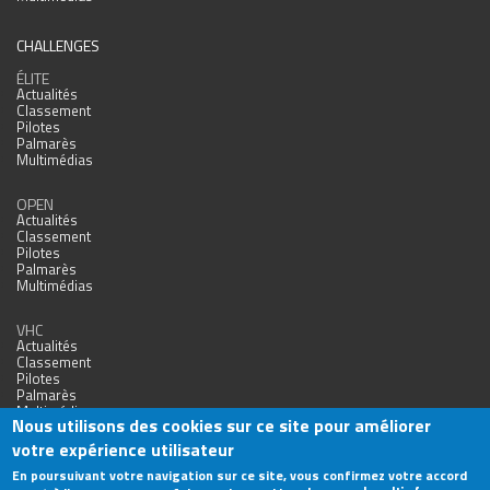
CHALLENGES
ÉLITE
Actualités
Classement
Pilotes
Palmarès
Multimédias
OPEN
Actualités
Classement
Pilotes
Palmarès
Multimédias
VHC
Actualités
Classement
Pilotes
Palmarès
Multimédias
Nous utilisons des cookies sur ce site pour améliorer
votre expérience utilisateur
En poursuivant votre navigation sur ce site, vous confirmez votre accord