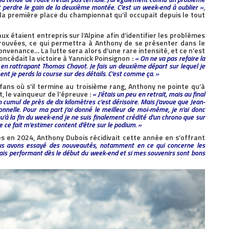
it perdre le gain de la deuxième montée. C’est un week-end à oublier »
,
la première place du championnat qu’il occupait depuis le tout
 étaient entrepris sur l’Alpine afin d’identifier les problèmes
trouvées, ce qui permettra à Anthony de se présenter dans le
onvenance… La lutte sera alors d’une rare intensité, et ce n’est
ncédait la victoire à Yannick Poinsignon :
« On ne va pas refaire la
en rattrapant Thomas Chavot. Je fais un deuxième départ sur lequel je
ent je perds la course sur des détails. C’est comme ça. »
fans où s’il termine au troisième rang, Anthony ne pointe qu’à
 le vainqueur de l’épreuve :
« J’étais un peu en retrait, mais au final
 cumul de près de dix kilomètres c’est dérisoire. Mais j’avoue que Jean-
nnelle. Pour ma part j’ai donné le meilleur de moi-même, je n’ai donc
u’à la fin du week-end je ne suis finalement crédité d’un chrono que sur
 ce fait m’estimer content d’être sur le podium. »
s en 2024, Anthony Dubois récidivait cette année en s’offrant
s avons essayé des nouveautés, notamment en ce qui concerne les
’étais performant dès le début du week-end et si mes souvenirs sont bons