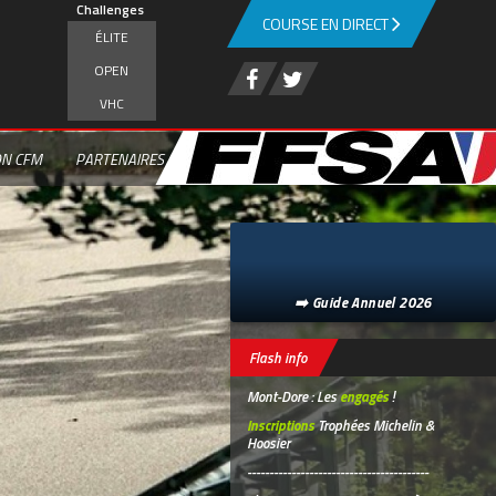
Challenges
COURSE EN DIRECT
ÉLITE
OPEN
VHC
ON CFM
PARTENAIRES
➡️ Guide Annuel 2026
Flash info
Mont-Dore : Les
engagés
!
Inscriptions
Trophées Michelin &
Hoosier
-----------------------------------------