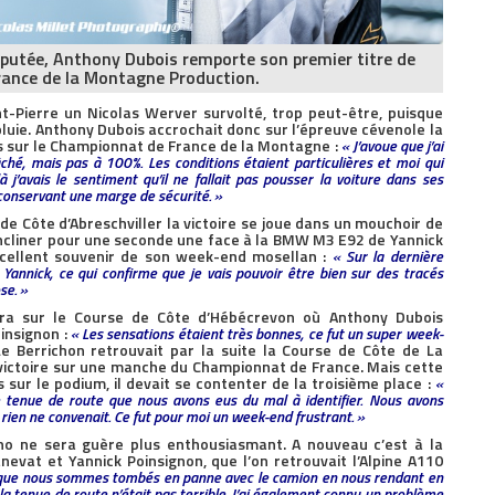
sputée, Anthony Dubois remporte son premier titre de
ance de la Montagne Production.
nt-Pierre un Nicolas Werver survolté, trop peut-être, puisque
a pluie. Anthony Dubois accrochait donc sur l’épreuve cévenole la
s sur le Championnat de France de la Montagne :
« J’avoue que j’ai
ché, mais pas à 100%. Les conditions étaient particulières et moi qui
 j’avais le sentiment qu’il ne fallait pas pousser la voiture dans ses
 conservant une marge de sécurité. »
 de Côte d’Abreschviller la victoire se joue dans un mouchoir de
s’incliner pour une seconde une face à la BMW M3 E92 de Yannick
xcellent souvenir de son week-end mosellan :
« Sur la dernière
Yannick, ce qui confirme que je vais pouvoir être bien sur des tracés
se. »
mera sur le Course de Côte d’Hébécrevon où Anthony Dubois
insignon :
« Les sensations étaient très bonnes, ce fut un super week-
e Berrichon retrouvait par la suite la Course de Côte de La
victoire sur une manche du Championnat de France. Mais cette
s sur le podium, il devait se contenter de la troisième place :
«
e tenue de route que nous avons eus du mal à identifier. Nous avons
rien ne convenait. Ce fut pour moi un week-end frustrant. »
ëno ne sera guère plus enthousiasmant. A nouveau c’est à la
nevat et Yannick Poinsignon, que l’on retrouvait l’Alpine A110
 que nous sommes tombés en panne avec le camion en nous rendant en
 la tenue de route n’était pas terrible. J’ai également connu un problème