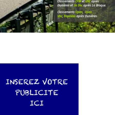
Classements
CFM
et
VHC
après
Dunières et
2e Div.
après La Broque.
Classements
Open
,
Open
Vhc
,
Trophées
après Dunières.