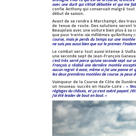
avec une durit qui s’était déboitée et qui me fa
confie Anthony qui conservait malgré tout 
début de saison.
Avant de se rendre à Marchampt, des travaux
de tenue de route. Des solutions seront 
Beaujolais avec une voiture bien plus à sa c
que pour trente-six millièmes qu’Anthony co
course, mais je perds du temps sur une montée 
ne suis pas aussi bien que sur le premier. Finalem
Le combat sera tout aussi intense à Vuilla
une seconde sept de Jean-François Ganevat,
c’est très serré parce qu’une seconde sept sur un
François a réalisé une dernière montée exceptio
aucun regret à avoir, même si j’ai une panne et q
les deux premières montées de course. Je peux de
Vainqueur de la Course de Côte de Dunière
un nouveau succès en Haute-Loire :
« Nou
réglages du châssis, et ça s’est avéré payant. J
j’ai été leader de bout en bout. »