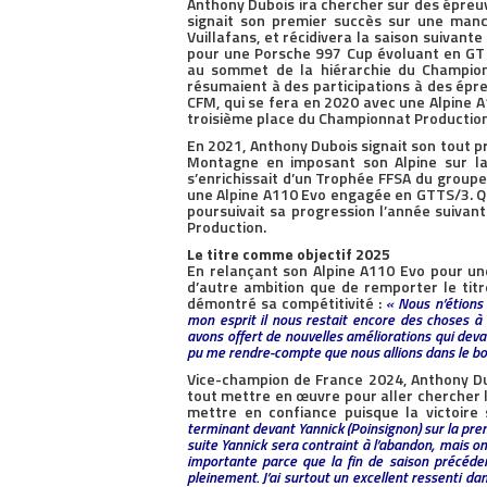
Anthony Dubois ira chercher sur des épreuv
signait son premier succès sur une ma
Vuillafans, et récidivera la saison suivan
pour une Porsche 997 Cup évoluant en GT 
au sommet de la hiérarchie du Championn
résumaient à des participations à des épre
CFM, qui se fera en 2020 avec une Alpine A1
troisième place du Championnat Production
En 2021, Anthony Dubois signait son tout 
Montagne en imposant son Alpine sur l
s’enrichissait d’un Trophée FFSA du groupe
une Alpine A110 Evo engagée en GTTS/3. 
poursuivait sa progression l’année suivan
Production.
Le titre comme objectif 2025
En relançant son Alpine A110 Evo pour une
d’autre ambition que de remporter le titre
démontré sa compétitivité :
« Nous n’étions
mon esprit il nous restait encore des choses à
avons offert de nouvelles améliorations qui deva
pu me rendre-compte que nous allions dans le bo
Vice-champion de France 2024, Anthony Du
tout mettre en œuvre pour aller chercher l
mettre en confiance puisque la victoire
terminant devant Yannick (Poinsignon) sur la pre
suite Yannick sera contraint à l’abandon, mais o
importante parce que la fin de saison précéden
pleinement. J’ai surtout un excellent ressenti dans