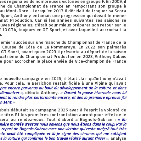
es régionales de nombreuses victoires en groupe F. En 2009, il
nche du Championnat de France en remportant son groupe à
te au Mont-Dore… Lorsqu’en 2017 il décidait de troquer sa Scora
Sport, Anthony entamait une progression qui devait le mener
at Production. Car si les années suivantes ses saisons se
uves régionales, c’était pour mieux préparer son retour sur le
10 GT4, toujours en GT Sport, et avec laquelle il accrochait la
.
premier succès sur une manche du Championnat de France de la
a Course de Côte de La Pommeraye. En 2022 son palmarès
 GT Sport, avant qu’en 2023 il présente au départ de la saison
Quatrième du Championnat Production en 2023, Anthony Dubois
te pour accrocher la place enviée de Vice-champion de France
 nouvelle campagne en 2025, il était clair qu’Anthony n’avait
. Pour cela, le Berrichon restait fidèle à une Alpine qui avait
 pas encore parvenus au bout du développement de la voiture et dans
 démontrer »,
débute Anthony.
« Durant la pause hivernale nous lui
ient la rendre plus performante encore, et dès la première épreuve j’ai
n sens. »
bois débutait sa campagne 2025 avec à l’esprit la volonté de
e titre. Et les premières confrontation auront pour effet de le
 sera au rendez-vous. Tout d’abord à Bagnols-Sabran :
« En
mière montée d’essais nous savions que nous étions dans le coup. Par la
n repart de Bagnols-Sabran avec une victoire qui reste malgré tout très
te avait été compliquée et là je signe des chronos qui me satisfont
 la voiture qui confirme le bon travail réalisé durant l’hiver »
, analyse