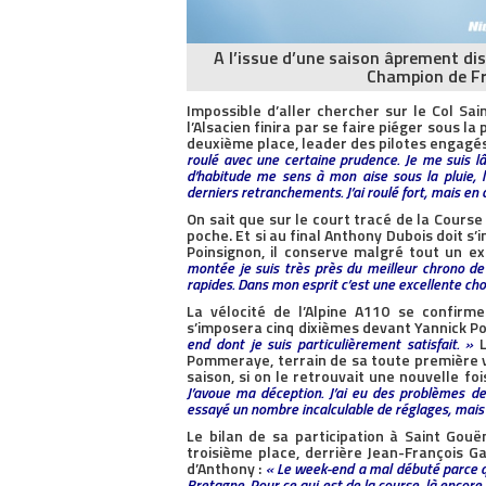
A l’issue d’une saison âprement di
Champion de Fr
Impossible d’aller chercher sur le Col Sai
l’Alsacien finira par se faire piéger sous l
deuxième place, leader des pilotes engagé
roulé avec une certaine prudence. Je me suis lâ
d’habitude me sens à mon aise sous la pluie, là
derniers retranchements. J’ai roulé fort, mais en
On sait que sur le court tracé de la Course
poche. Et si au final Anthony Dubois doit 
Poinsignon, il conserve malgré tout un e
montée je suis très près du meilleur chrono de 
rapides. Dans mon esprit c’est une excellente cho
La vélocité de l’Alpine A110 se confir
s’imposera cinq dixièmes devant Yannick Po
end dont je suis particulièrement satisfait. »
L
Pommeraye, terrain de sa toute première 
saison, si on le retrouvait une nouvelle foi
J’avoue ma déception. J’ai eu des problèmes d
essayé un nombre incalculable de réglages, mais 
Le bilan de sa participation à Saint Gou
troisième place, derrière Jean-François Ga
d’Anthony :
« Le week-end a mal débuté parce
Bretagne. Pour ce qui est de la course, là encore