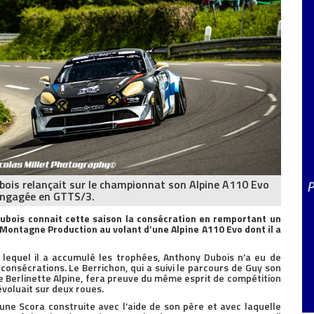
ois relançait sur le championnat son Alpine A110 Evo
ngagée en GTTS/3.
ubois connait cette saison la consécration en remportant un
Montagne Production au volant d’une Alpine A110 Evo dont il a
s lequel il a accumulé les trophées, Anthony Dubois n’a eu de
consécrations. Le Berrichon, qui a suivi le parcours de Guy son
une Berlinette Alpine, fera preuve du même esprit de compétition
 évoluait sur deux roues.
à une Scora construite avec l’aide de son père et avec laquelle