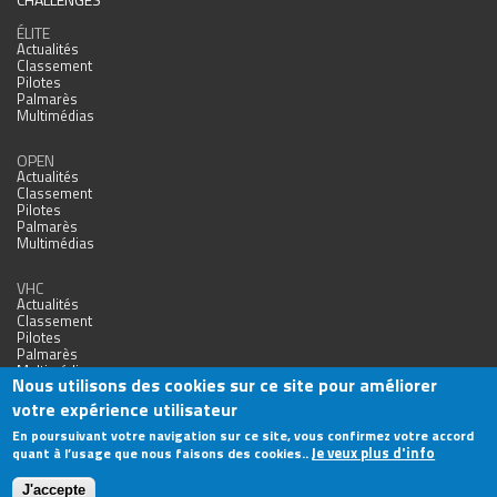
ÉLITE
Actualités
Classement
Pilotes
Palmarès
Multimédias
OPEN
Actualités
Classement
Pilotes
Palmarès
Multimédias
VHC
Actualités
Classement
Pilotes
Palmarès
Multimédias
Nous utilisons des cookies sur ce site pour améliorer
votre expérience utilisateur
En poursuivant votre navigation sur ce site, vous confirmez votre accord
Je veux plus d'info
quant à l’usage que nous faisons des cookies..
Agence Web Nîmes
J'accepte