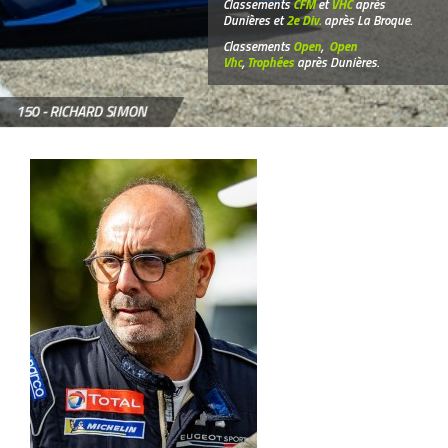
Classements
CFM
et
VHC
après
Dunières et
2e Div.
après La Broque.
Classements
Open
,
Open
Vhc
,
Trophées
après Dunières.
150 -
RICHARD SIMON