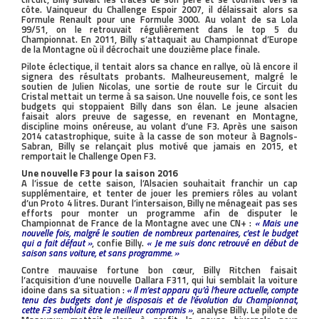
côte. Vainqueur du Challenge Espoir 2007, il délaissait alors sa
Formule Renault pour une Formule 3000. Au volant de sa Lola
99/51, on le retrouvait régulièrement dans le top 5 du
Championnat. En 2011, Billy s’attaquait au Championnat d’Europe
de la Montagne où il décrochait une douzième place finale.
Pilote éclectique, il tentait alors sa chance en rallye, où là encore il
signera des résultats probants. Malheureusement, malgré le
soutien de Julien Nicolas, une sortie de route sur le Circuit du
Cristal mettait un terme à sa saison. Une nouvelle fois, ce sont les
budgets qui stoppaient Billy dans son élan. Le jeune alsacien
faisait alors preuve de sagesse, en revenant en Montagne,
discipline moins onéreuse, au volant d’une F3. Après une saison
2014 catastrophique, suite à la casse de son moteur à Bagnols-
Sabran, Billy se relançait plus motivé que jamais en 2015, et
remportait le Challenge Open F3.
Une nouvelle F3 pour la saison 2016
A l’issue de cette saison, l’Alsacien souhaitait franchir un cap
supplémentaire, et tenter de jouer les premiers rôles au volant
d’un Proto 4 litres. Durant l’intersaison, Billy ne ménageait pas ses
efforts pour monter un programme afin de disputer le
Championnat de France de la Montagne avec une CN+ :
« Mais une
nouvelle fois, malgré le soutien de nombreux partenaires, c’est le budget
qui a fait défaut »
, confie Billy.
« Je me suis donc retrouvé en début de
saison sans voiture, et sans programme. »
Contre mauvaise fortune bon cœur, Billy Ritchen faisait
l’acquisition d’une nouvelle Dallara F311, qui lui semblait la voiture
idoine dans sa situation :
« Il m’est apparu qu’à l’heure actuelle, compte
tenu des budgets dont je disposais et de l’évolution du Championnat,
cette F3 semblait être le meilleur compromis »
, analyse Billy. Le pilote de