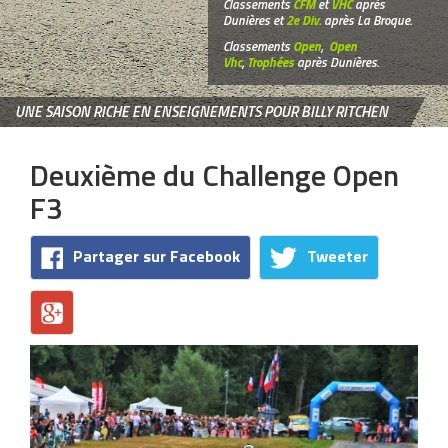
Classements
CFM
et
VHC
après
Dunières et
2e Div.
après La Broque.
Classements
Open
,
Open
Vhc
,
Trophées
après Dunières.
UNE SAISON RICHE EN ENSEIGNEMENTS POUR BILLY RITCHEN
Deuxième du Challenge Open
F3
Partager sur Facebook
Tweeter