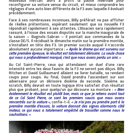
Masevaux mettait alors à profit la pause hivernale pour
reconfigurer sa voiture venue du circuit, et mieux comprendre les
réglages d’une auto bien différente de la F3 avec laquelle il évoluait
précédemment.
Face à ses nombreuses inconnues, Billy préférait ne pas afficher
de réelles prétentions, espérant seulement que sa nouvelle F3
répondrait rapidement à ses attentes. L’Alsacien sera rapidement
rassuré, à l’issue des essais disputés sur la manche inaugurale de
la saison – Bagnols-Sabran – il pointait aux commandes de la
classe DE/5. Il récidivait le dimanche matin sur la première montée,
s’installant en tête des F3. Un premier succès auquel il n’accorde
absolument aucune importance :
« Après le drame qui est survenu sur
cette première épreuve, le résultat est totalement dérisoire. La seule chose
qui nous a profondément marqué, c’est que nous avons perdu un ami. »
Au Col Saint-Pierre, ceux qui attendaient un duel d’une rare
intensité entre les deux favoris de la F3 ne seront pas déçus. Billy
Ritchen et David Guillaumard allaient se livrer bataille, se rendant
coups pour coups. Au final, David prendra l’ascendant sur son
adversaire pour un dérisoire dixième de seconde. Sixième au
scratch, Billy devrait en toute logique être satisfait d’un résultat
plus que probant, pour quelqu’un qui découvre sa monture :
« Bien
évidemment le résultat est plutôt bon, mais ce que je retiens avant tout
de ce Col Saint Pierre, ce sont les premiers soucis que nous avons
rencontrés sur la voiture »,
confie-t-il.
« Je n’ai pas pu prendre part à la
première montée d’essais, la voiture donnait des signes alarmants côté
moteur, ce qui nous a totalement empêché de travailler comme nous le
souhaitions. »