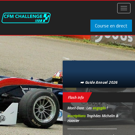
Aller
au
Toggl
contenu
naviga
principal
Course en direct
➡️ Guide Annuel 2026
Flash info
Mont-Dore : Les
engagés
!
Inscriptions
Trophées Michelin &
Hoosier
-----------------------------------------