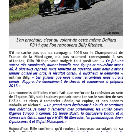
L’an prochain, c’est au volant de cette même Dallara
F311 que l’on retrouvera Billy Ritchen.
S’il ne cache pas que sa campagne 2016 sur le Championnat de
France de la Montagne, n’a pas vraiment correspondu à ses
attentes, Billy Ritchen veut malgré tout positiver :
« Ce fut une
saison très compliquée, durant laquelle mon équipe et moi-même avons
dû, à plusieurs reprises, nous remettre en question. Mais nous n’avons
jamais baissé les bras, le résultat obtenu à Turckheim le démontre »
,
estime Billy.
« Les galères que nous avons rencontrées nous aurons
permis d’apprendre énormément de choses et commencer à préparer
2017. »
Les moments difficiles n’ont fait que renforcer la cohésion au sein
de l’équipe. Billy sait toujours pouvoir compter sur le soutien de ses
fidèles, et tiens à remercier Léonie, sa copine, et ses parents
Isabelle et Richard :
« Un grand merci également à Claude et Matthieu,
mes mécanos. Je tiens à remercier mes partenaires, les Huiles Seven,
l’Agence Europa à Cannes, LCI Group Bosch, la Carrosserie Daddy et la
Carrosserie Cattin, ainsi qu’à HWA AG Mercedes, les pneumatiques Avon,
O puissance 4 et Siefert Motorsport. »
Aujourd’hui, Billy confirme qu’il roulera à nouveau au volant de sa