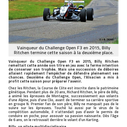
Vainqueur du Challenge Open F3 en 2015, Billy
Ritchen termine cette saison à la deuxième place.
Vainqueur du Challenge Open F3 en 2015, Billy Ritchen
remettait cette année son titre en jeu avec la ferme intention
de conserver son trophée. Mais une succession de déboires
allaient rapidement l’empêcher de défendre pleinement ses
chances. Deuxième du Challenge Open, l’Alsacien a mis à
profit cette saison pour préparer l’avenir.
Chez les Ritchen, la Course de Côte est inscrite dans le patrimoine
génétique. Pendant plus de 20 ans, Richard Ritchen, le père de Billy,
a animé les épreuves de Montagne, successivement aux volants
d’une Alpine, puis d’une Clio, avant de terminer sa carrière sportive
en groupe N. Premier fan de son père, Billy ne manquait pas de le
suivre sur les épreuves. Touché lui aussi par le virus de la
compétition automobile, il n’attendait pas d’avoir le permis de
conduire en poche, pour assouvir sa passion naissante. Dès l’âge
de 6 ans, on le retrouvait derrière le volant d’un Karting.
Billy, un pilote multidisciplinaire