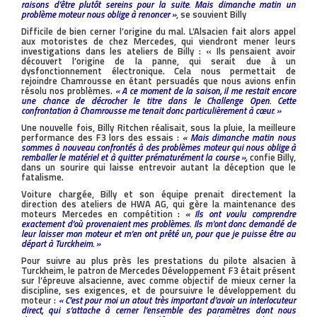
raisons d’être plutôt sereins pour la suite. Mais dimanche matin un
problème moteur nous oblige à renoncer »
, se souvient Billy
Difficile de bien cerner l’origine du mal. L’Alsacien fait alors appel
aux motoristes de chez Mercedes, qui viendront mener leurs
investigations dans les ateliers de Billy : « Ils pensaient avoir
découvert l’origine de la panne, qui serait due à un
dysfonctionnement électronique. Cela nous permettait de
rejoindre Chamrousse en étant persuadés que nous avions enfin
résolu nos problèmes.
« A ce moment de la saison, il me restait encore
une chance de décrocher le titre dans le Challenge Open. Cette
confrontation à Chamrousse me tenait donc particulièrement à cœur. »
Une nouvelle fois, Billy Ritchen réalisait, sous la pluie, la meilleure
performance des F3 lors des essais :
« Mais dimanche matin nous
sommes à nouveau confrontés à des problèmes moteur qui nous oblige à
remballer le matériel et à quitter prématurément la course »,
confie Billy,
dans un sourire qui laisse entrevoir autant la déception que le
fatalisme.
Voiture chargée, Billy et son équipe prenait directement la
direction des ateliers de HWA AG, qui gère la maintenance des
moteurs Mercedes en compétition :
« Ils ont voulu comprendre
exactement d’où provenaient mes problèmes. Ils m’ont donc demandé de
leur laisser mon moteur et m’en ont prêté un, pour que je puisse être au
départ à Turckheim. »
Pour suivre au plus près les prestations du pilote alsacien à
Turckheim, le patron de Mercedes Développement F3 était présent
sur l’épreuve alsacienne, avec comme objectif de mieux cerner la
discipline, ses exigences, et de poursuivre le développement du
moteur :
« C’est pour moi un atout très important d’avoir un interlocuteur
direct, qui s’attache à cerner l’ensemble des paramètres dont nous