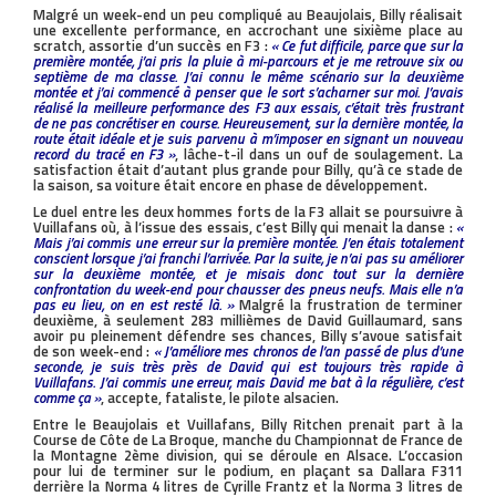
Malgré un week-end un peu compliqué au Beaujolais, Billy réalisait
une excellente performance, en accrochant une sixième place au
scratch, assortie d’un succès en F3 :
« Ce fut difficile, parce que sur la
première montée, j’ai pris la pluie à mi-parcours et je me retrouve six ou
septième de ma classe. J’ai connu le même scénario sur la deuxième
montée et j’ai commencé à penser que le sort s’acharner sur moi. J’avais
réalisé la meilleure performance des F3 aux essais, c’était très frustrant
de ne pas concrétiser en course. Heureusement, sur la dernière montée, la
route était idéale et je suis parvenu à m’imposer en signant un nouveau
record du tracé en F3 »
, lâche-t-il dans un ouf de soulagement. La
satisfaction était d’autant plus grande pour Billy, qu’à ce stade de
la saison, sa voiture était encore en phase de développement.
Le duel entre les deux hommes forts de la F3 allait se poursuivre à
Vuillafans où, à l’issue des essais, c’est Billy qui menait la danse :
«
Mais j’ai commis une erreur sur la première montée. J’en étais totalement
conscient lorsque j’ai franchi l’arrivée. Par la suite, je n’ai pas su améliorer
sur la deuxième montée, et je misais donc tout sur la dernière
confrontation du week-end pour chausser des pneus neufs. Mais elle n’a
pas eu lieu, on en est resté là. »
Malgré la frustration de terminer
deuxième, à seulement 283 millièmes de David Guillaumard, sans
avoir pu pleinement défendre ses chances, Billy s’avoue satisfait
de son week-end :
« J’améliore mes chronos de l’an passé de plus d’une
seconde, je suis très près de David qui est toujours très rapide à
Vuillafans. J’ai commis une erreur, mais David me bat à la régulière, c’est
comme ça »
, accepte, fataliste, le pilote alsacien.
Entre le Beaujolais et Vuillafans, Billy Ritchen prenait part à la
Course de Côte de La Broque, manche du Championnat de France de
la Montagne 2ème division, qui se déroule en Alsace. L’occasion
pour lui de terminer sur le podium, en plaçant sa Dallara F311
derrière la Norma 4 litres de Cyrille Frantz et la Norma 3 litres de