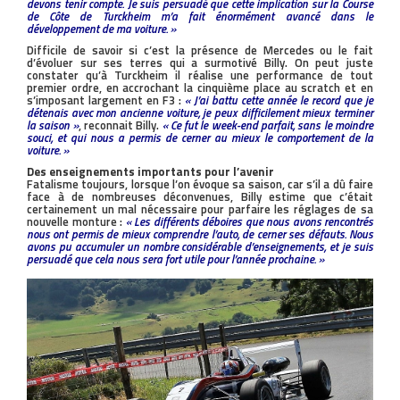
devons tenir compte. Je suis persuadé que cette implication sur la Course
de Côte de Turckheim m’a fait énormément avancé dans le
développement de ma voiture. »
Difficile de savoir si c’est la présence de Mercedes ou le fait
d’évoluer sur ses terres qui a surmotivé Billy. On peut juste
constater qu’à Turckheim il réalise une performance de tout
premier ordre, en accrochant la cinquième place au scratch et en
s’imposant largement en F3 :
« J’ai battu cette année le record que je
détenais avec mon ancienne voiture, je peux difficilement mieux terminer
la saison »
, reconnait Billy.
« Ce fut le week-end parfait, sans le moindre
souci, et qui nous a permis de cerner au mieux le comportement de la
voiture. »
Des enseignements importants pour l’avenir
Fatalisme toujours, lorsque l’on évoque sa saison, car s’il a dû faire
face à de nombreuses déconvenues, Billy estime que c’était
certainement un mal nécessaire pour parfaire les réglages de sa
nouvelle monture :
« Les différents déboires que nous avons rencontrés
nous ont permis de mieux comprendre l’auto, de cerner ses défauts. Nous
avons pu accumuler un nombre considérable d’enseignements, et je suis
persuadé que cela nous sera fort utile pour l’année prochaine. »