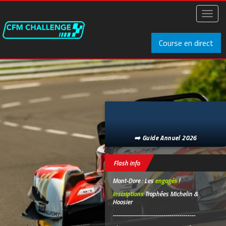
Aller
au
Toggl
contenu
naviga
principal
Course en direct
➡️ Guide Annuel 2026
Flash info
Mont-Dore : Les
engagés
!
Inscriptions
Trophées Michelin &
Hoosier
-----------------------------------------