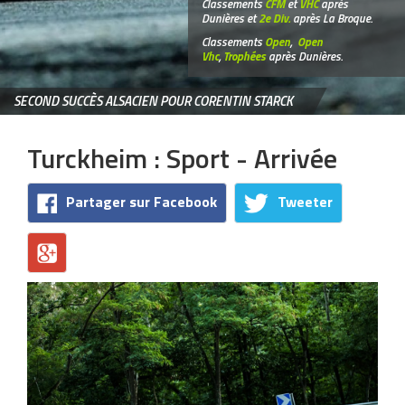
Classements
CFM
et
VHC
après
Dunières et
2e Div.
après La Broque.
Classements
Open
,
Open
Vhc
,
Trophées
après Dunières.
SECOND SUCCÈS ALSACIEN POUR CORENTIN STARCK
Turckheim : Sport - Arrivée
Partager sur Facebook
Tweeter