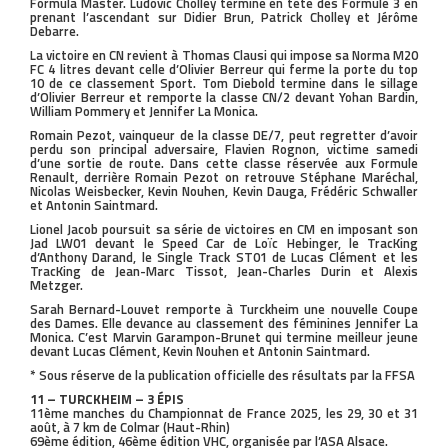
Formula Master. Ludovic Cholley termine en tête des Formule 3 en
prenant l’ascendant sur Didier Brun, Patrick Cholley et Jérôme
Debarre.
La victoire en CN revient à Thomas Clausi qui impose sa Norma M20
FC 4 litres devant celle d’Olivier Berreur qui ferme la porte du top
10 de ce classement Sport. Tom Diebold termine dans le sillage
d’Olivier Berreur et remporte la classe CN/2 devant Yohan Bardin,
William Pommery et Jennifer La Monica.
Romain Pezot, vainqueur de la classe DE/7, peut regretter d’avoir
perdu son principal adversaire, Flavien Rognon, victime samedi
d’une sortie de route. Dans cette classe réservée aux Formule
Renault, derrière Romain Pezot on retrouve Stéphane Maréchal,
Nicolas Weisbecker, Kevin Nouhen, Kevin Dauga, Frédéric Schwaller
et Antonin Saintmard.
Lionel Jacob poursuit sa série de victoires en CM en imposant son
Jad LW01 devant le Speed Car de Loïc Hebinger, le TracKing
d’Anthony Darand, le Single Track ST01 de Lucas Clément et les
TracKing de Jean-Marc Tissot, Jean-Charles Durin et Alexis
Metzger.
Sarah Bernard-Louvet remporte à Turckheim une nouvelle Coupe
des Dames. Elle devance au classement des féminines Jennifer La
Monica. C’est Marvin Garampon-Brunet qui termine meilleur jeune
devant Lucas Clément, Kevin Nouhen et Antonin Saintmard.
* Sous réserve de la publication officielle des résultats par la FFSA
11 – TURCKHEIM – 3 ÉPIS
11ème manches du Championnat de France 2025, les 29, 30 et 31
août, à 7 km de Colmar (Haut-Rhin)
69ème édition, 46ème édition VHC, organisée par l’ASA Alsace.