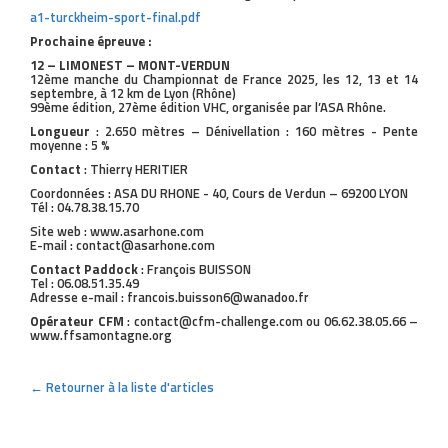
a1-turckheim-sport-final.pdf
Prochaine épreuve :
12 – LIMONEST – MONT-VERDUN
12ème manche du Championnat de France 2025, les 12, 13 et 14
septembre, à 12 km de Lyon (Rhône)
99ème édition, 27ème édition VHC, organisée par l’ASA Rhône.
Longueur
: 2.650 mètres – Dénivellation : 160 mètres - Pente
moyenne : 5 %
Contact
: Thierry HERITIER
Coordonnées : ASA DU RHONE - 40, Cours de Verdun – 69200 LYON
Tél : 04.78.38.15.70
Site web : www.asarhone.com
E-mail : contact@asarhone.com
Contact Paddock
: François BUISSON
Tel : 06.08.51.35.49
Adresse e-mail : francois.buisson6@wanadoo.fr
Opérateur CFM
: contact@cfm-challenge.com ou 06.62.38.05.66 –
www.ffsamontagne.org
← Retourner à la liste d'articles