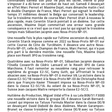
commandes samedi soir pour ne plus les lâcher, même si pour
s’imposer il a dû livrer un combat de haut vol. Samedi il devançait
en effet Marc Pernot et Maxime Dojat, mais dimanche matin c’est
le double Champion de France, Marc Pernot qui signait le meilleur
temps 31 millièmes devant le Belge qui conservait le leadership.
Sur la troisième montée de course Marc Pernot était à nouveau le
plus rapide, mais Corentin Starck pointait à un dixième. Sur cette
ascension, Maxime Dojat commettait une erreur sans grande
conséquence si ce n’est que ce n’est pas lui qui signait le troisième
temps mais Sébastien Jacqmin avec Nova-Proto NP-01.
Une nouvelle fois le plus rapide sur l’ultime ascension du week-end,
Corentin Starck impose comme en 2022 sa Nova-Proto NP-01 sur
cette Course de Côte de Turckheim. Il devance une autre Nova-
Proto NP-01, celle du Champion de France, Marc Pernot, qui n’a pas
pris part à la dernière montée. Une nouvelle fois, Maxime Dojat
place son Revolt 3P0 au troisième rang.
Quatrième avec sa Nova-Proto NP-01, Sébastien Jacqmin devance
l’Osella Cosworth de Cédric Lansard et le Revolt 3P0 de Canio
Marchione. Il faut remonter au neuvième rang pour retrouver le
septième du groupe E2-SC, Samy Guth, qui affrontait le tracé
alsacien avec sa Nova-Proto NP-01 à moteur V8. La victoire dans la
classe E2-SC/1B revient à la Nova-Proto NP-03 de Christophe Rosé
alors que François-Xavier Thievant impose sa Nova-Proto NP-03
dans la classe E2-SC/1A. Au volant de sa Nova-Proto NP-01, le
Suisse Jean-Jacques Maitre remporte la classe E2-SC/2.
Huitième du Production, Miguel Vidal offre à sa Lola B06/51 F3000
une nouvelle victoire dans le groupe DE. Il devance Sarah Bernard-
Louvet qui impose sa Tatuus Formula Master dans la classe DE/8
en devançant David Diebold de deux dixièmes. Marvin Garampon-
Brunet se classe troisième de cette classe DE/8 avec sa Tatuus