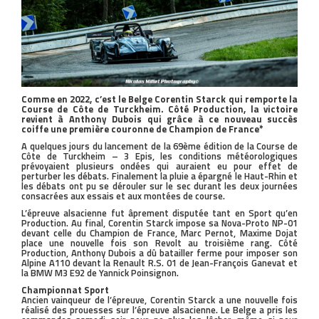
Comme en 2022, c’est le Belge Corentin Starck qui remporte la
Course de Côte de Turckheim. Côté Production, la victoire
revient à Anthony Dubois qui grâce à ce nouveau succès
coiffe une première couronne de Champion de France*
A quelques jours du lancement de la 69ème édition de la Course de
Côte de Turckheim – 3 Epis, les conditions météorologiques
prévoyaient plusieurs ondées qui auraient eu pour effet de
perturber les débats. Finalement la pluie a épargné le Haut-Rhin et
les débats ont pu se dérouler sur le sec durant les deux journées
consacrées aux essais et aux montées de course.
L’épreuve alsacienne fut âprement disputée tant en Sport qu’en
Production. Au final, Corentin Starck impose sa Nova-Proto NP-01
devant celle du Champion de France, Marc Pernot, Maxime Dojat
place une nouvelle fois son Revolt au troisième rang. Côté
Production, Anthony Dubois a dû batailler ferme pour imposer son
Alpine A110 devant la Renault R.S. 01 de Jean-François Ganevat et
la BMW M3 E92 de Yannick Poinsignon.
Championnat Sport
Ancien vainqueur de l’épreuve, Corentin Starck a une nouvelle fois
réalisé des prouesses sur l’épreuve alsacienne. Le Belge a pris les