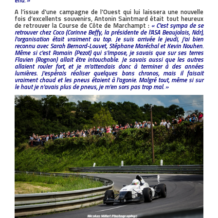
A l’issue d’une campagne de l’Ouest qui lui laissera une nouvelle
fois d’excellents souvenirs, Antonin Saintmard était tout heureux
de retrouver la Course de Côte de Marchampt :
« C’est sympa de se
retrouver chez Coco (Corinne Beffy, la présidente de l’ASA Beaujolais, Ndr),
l’organisation était vraiment au top. Je suis arrivée le jeudi, j’ai bien
reconnu avec Sarah Bernard-Louvet, Stéphane Maréchal et Kevin Nouhen.
Même si c’est Romain (Pezot) qui s’impose, je savais que sur ses terres
Flavien (Rognon) allait être intouchable. Je savais aussi que les autres
allaient rouler fort, et je m’attendais donc à terminer à des années
lumières. J’espérais réaliser quelques bons chronos, mais il faisait
vraiment chaud et les pneus étaient à l’agonie. Malgré tout, même si sur
le haut je n’avais plus de pneus, je m’en sors pas trop mal. »