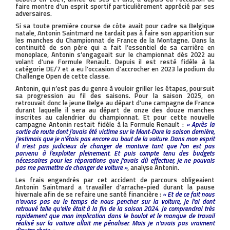
faire montre d’un esprit sportif particulièrement apprécié par ses
adversaires.
Si sa toute première course de côte avait pour cadre sa Belgique
natale, Antonin Saintmard ne tardait pas à faire son apparition sur
les manches du Championnat de France de la Montagne. Dans la
continuité de son père qui a fait l’essentiel de sa carrière en
monoplace, Antonin s’engageait sur le championnat dès 2022 au
volant d’une Formule Renault. Depuis il est resté fidèle à la
catégorie DE/7 et a eu l’occasion d’accrocher en 2023 la podium du
Challenge Open de cette classe.
Antonin, qui n’est pas du genre à vouloir griller les étapes, poursuit
sa progression au fil des saisons. Pour la saison 2025, on
retrouvait donc le jeune Belge au départ d’une campagne de France
durant laquelle il sera au départ de onze des douze manches
inscrites au calendrier du championnat. Et pour cette nouvelle
campagne Antonin restait fidèle à la Formule Renault :
« Après la
sortie de route dont j’avais été victime sur le Mont-Dore la saison dernière,
j’estimais que je n’étais pas encore au bout de la voiture. Dans mon esprit
il n’est pas judicieux de changer de monture tant que l’on est pas
parvenu à l’exploiter pleinement. Et puis compte tenu des budgets
nécessaires pour les réparations que j’avais dû effectuer, je ne pouvais
pas me permettre de changer de voiture »
, analyse Antonin.
Les frais engendrés par cet accident de parcours obligeaient
Antonin Saintmard a travailler d’arrache-pied durant la pause
hivernale afin de se refaire une santé financière :
« Et de ce fait nous
n’avons pas eu le temps de nous pencher sur la voiture, je l’ai dont
retrouvé telle qu’elle était à la fin de la saison 2024. Je comprendrai très
rapidement que mon implication dans le boulot et le manque de travail
réalisé sur la voiture allait me pénaliser. Mais je n’avais pas vraiment