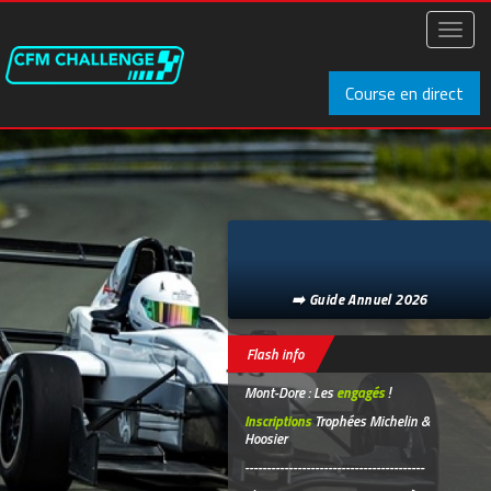
Aller
au
Toggl
contenu
naviga
principal
Course en direct
➡️ Guide Annuel 2026
Flash info
Mont-Dore : Les
engagés
!
Inscriptions
Trophées Michelin &
Hoosier
-----------------------------------------