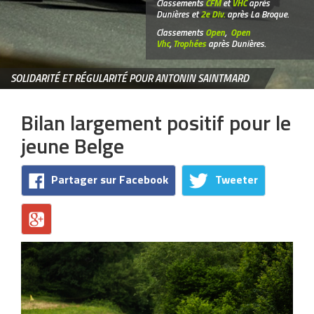
Classements
CFM
et
VHC
après
Dunières et
2e Div.
après La Broque.
Classements
Open
,
Open
Vhc
,
Trophées
après Dunières.
SOLIDARITÉ ET RÉGULARITÉ POUR ANTONIN SAINTMARD
Bilan largement positif pour le
jeune Belge
Partager sur Facebook
Tweeter