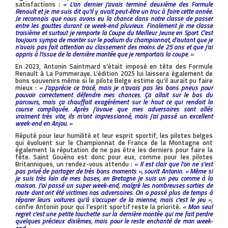
satisfactions :
« L’an dernier j’avais terminé deuxième des Formule
Renault et je me suis dit qu’il y avait peut-être un truc à faire cette année.
Je reconnais que nous avons eu la chance dans notre classe de passer
entre les gouttes durant ce week-end pluvieux. Finalement je me classe
troisième et surtout je remporte la Coupe du Meilleur Jeune en Sport. C’est
toujours sympa de monter sur le podium du championnat, d’autant que je
n’avais pas fait attention au classement des moins de 25 ans et que j’ai
appris à l’issue de la dernière montée que je remportais la coupe. »
En 2023, Antonin Saintmard s’était imposé en tête des Formule
Renault à La Pommeraye. L’édition 2025 lui laissera également de
bons souvenirs même si le pilote Belge estime qu’il aurait pu faire
mieux :
« J’apprécie ce tracé, mais je n’avais pas les bons pneus pour
pouvoir correctement défendre mes chances. Ça allait sur le bas du
parcours, mais ça chauffait exagérément sur le haut ce qui rendait la
course compliquée. Après j’avoue que mes adversaires sont allés
vraiment très vite, ils m’ont impressionné, mais j’ai passé un excellent
week-end en Anjou. »
Réputé pour leur humilité et leur esprit sportif, les pilotes belges
qui évoluent sur le Championnat de France de la Montagne ont
également la réputation de ne pas être les derniers pour faire la
fête. Saint Gouëno est donc pour eux, comme pour les pilotes
Britanniques, un rendez-vous attendu :
« Il est clair que l’on ne s’est
pas privé de partager de très bons moments », sourit Antonin. « Même si
je suis très loin de mes bases, en Bretagne je suis un peu comme à la
maison. J’ai passé un super week-end, malgré les nombreuses sorties de
route dont ont été victimes nos adversaires. On a passé plus de temps à
réparer leurs voitures qu’à s’occuper de la mienne, mais c’est le jeu »
,
confie Antonin pour qui l’esprit sportif reste la priorité.
« Mon seul
regret c’est une petite touchette sur la dernière montée qui me fait perdre
quelques précieux dixièmes, mais pour le reste enchanté de mon week-
end. »