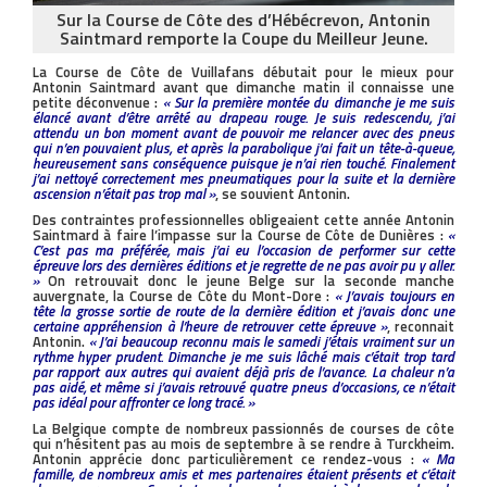
Sur la Course de Côte des d’Hébécrevon, Antonin
Saintmard remporte la Coupe du Meilleur Jeune.
La Course de Côte de Vuillafans débutait pour le mieux pour
Antonin Saintmard avant que dimanche matin il connaisse une
petite déconvenue :
« Sur la première montée du dimanche je me suis
élancé avant d’être arrêté au drapeau rouge. Je suis redescendu, j’ai
attendu un bon moment avant de pouvoir me relancer avec des pneus
qui n’en pouvaient plus, et après la parabolique j’ai fait un tête-à-queue,
heureusement sans conséquence puisque je n’ai rien touché. Finalement
j’ai nettoyé correctement mes pneumatiques pour la suite et la dernière
ascension n’était pas trop mal »
, se souvient Antonin.
Des contraintes professionnelles obligeaient cette année Antonin
Saintmard à faire l’impasse sur la Course de Côte de Dunières :
«
C’est pas ma préférée, mais j’ai eu l’occasion de performer sur cette
épreuve lors des dernières éditions et je regrette de ne pas avoir pu y aller.
»
On retrouvait donc le jeune Belge sur la seconde manche
auvergnate, la Course de Côte du Mont-Dore :
« J’avais toujours en
tête la grosse sortie de route de la dernière édition et j’avais donc une
certaine appréhension à l’heure de retrouver cette épreuve »
, reconnait
Antonin.
« J’ai beaucoup reconnu mais le samedi j’étais vraiment sur un
rythme hyper prudent. Dimanche je me suis lâché mais c’était trop tard
par rapport aux autres qui avaient déjà pris de l’avance. La chaleur n’a
pas aidé, et même si j’avais retrouvé quatre pneus d’occasions, ce n’était
pas idéal pour affronter ce long tracé. »
La Belgique compte de nombreux passionnés de courses de côte
qui n’hésitent pas au mois de septembre à se rendre à Turckheim.
Antonin apprécie donc particulièrement ce rendez-vous :
« Ma
famille, de nombreux amis et mes partenaires étaient présents et c’était