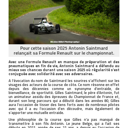
Pour cette saison 2025 Antonin Saintmard
relançait sa Formule Renault sur le championnat.
Avec une Formule Renault en manque de préparation et des
pneumatiques en fin de vie, Antonin Saintmard a défendu au
mieux ses chances durant une saison 2025 où régularité s’est
conjuguée avec solidarité avec ses adversaires.
A l’évocation du nom de Saintmard les sourires s’affichent sur les
visages des acteurs de la course de côte. Ce nom résonne en effet
depuis des décennies comme un synonyme d’entraide, de
bienveillance, de sportivité. Gilles Saintmard, le père d’Antonin, fut
un animateur assidu des épreuves du Championnat de France et,
durant son long parcours qui a débuté dans les années 80, Gilles
aura l’occasion de tisser des liens forts avec de nombreux pilotes
avec qui il a eu l’occasion d’en découdre, mais également de
s’apporter une mutuelle entraide.
Une philosophie de la course que Gilles n’a pas manqué de
transmettre à son fils Antonin. Le jeune Belge, qui a fait ses
débuts en 2021, année de ses 21 ans, a depuis eu l’occasion de