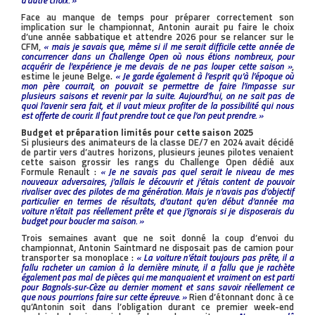
d’autre choix. »
Face au manque de temps pour préparer correctement son
implication sur le championnat, Antonin aurait pu faire le choix
d’une année sabbatique et attendre 2026 pour se relancer sur le
CFM,
« mais je savais que, même si il me serait difficile cette année de
concurrencer dans un Challenge Open où nous étions nombreux, pour
acquérir de l’expérience je me devais de ne pas louper cette saison »
,
estime le jeune Belge.
« Je garde également à l’esprit qu’à l’époque où
mon père courrait, on pouvait se permettre de faire l’impasse sur
plusieurs saisons et revenir par la suite. Aujourd’hui, on ne sait pas de
quoi l’avenir sera fait, et il vaut mieux profiter de la possibilité qui nous
est offerte de courir. Il faut prendre tout ce que l’on peut prendre. »
Budget et préparation limités pour cette saison 2025
Si plusieurs des animateurs de la classe DE/7 en 2024 avait décidé
de partir vers d’autres horizons, plusieurs jeunes pilotes venaient
cette saison grossir les rangs du Challenge Open dédié aux
Formule Renault :
« Je ne savais pas quel serait le niveau de mes
nouveaux adversaires, j’allais le découvrir et j’étais content de pouvoir
rivaliser avec des pilotes de ma génération. Mais je n’avais pas d’objectif
particulier en termes de résultats, d’autant qu’en début d’année ma
voiture n’était pas réellement prête et que j’ignorais si je disposerais du
budget pour boucler ma saison. »
Trois semaines avant que ne soit donné la coup d’envoi du
championnat, Antonin Saintmard ne disposait pas de camion pour
transporter sa monoplace :
« La voiture n’était toujours pas prête, il a
fallu racheter un camion à la dernière minute, il a fallu que je rachète
également pas mal de pièces qui me manquaient et vraiment on est parti
pour Bagnols-sur-Cèze au dernier moment et sans savoir réellement ce
que nous pourrions faire sur cette épreuve. »
Rien d’étonnant donc à ce
qu’Antonin soit dans l’obligation durant ce premier week-end