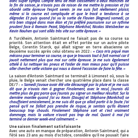
donc super sympa. Compte tenu de mon classement à deux manches de
la fin de saison, je n’avais pas de raison de me mettre la pression et j’ai
abordé cette épreuve l’esprit serein. Je me suis fait réellement plaisir,
même si la course est compliquée et que le tracé a tendance à se
dégrader. Et puis quand j’ai vu la sortie de Flavien (Rognon) samedi, ça
m’a bien stoppé dans mon élan et j’ai préféré poursuivre sur un rythme
prudent face à Romain Pezot, Stéphane Maréchal, Nicolas Weisbecker ou
Kevin Nouhen qui sont allés très vite sur cette épreuve. »
A Turckheim, Antonin Saintmard ne faisait pas de sa course sa
priorité. Son attention était en effet portée sur un autre pilote
Belge, Corentin Starck, qui allait signer en terre alsacienne un
deuxième succès après celui obtenu en 2022 :
« Coco m’a piqué mon
mécano pour terminer sa course, ce que je trouvais tout à fait normal car il
jouait nettement plus que moi sur cette épreuve. Je me suis également
attelé à lui nettoyer les pneus et l’aider de mon mieux pour qu’il puisse
aller chercher cette victoire qui nous a donné l’occasion de faire la fête. »
La saison d’Antonin Saintmard se terminait à Limonest où, sous la
pluie, le Belge venait chercher une quatrième place dans la classe
DE/7 :
« Samedi j’avoue avoir été vite découragé par la pluie et je me suis
dit que je n’avais rien à gagner. Finalement, avec le recul, j’aurais dû
mettre plus de gaz parce que j’aurais pu signer un meilleur résultat. Sur la
dernière montée quand j’ai vu Kevin (Dauga) et Stéphane (Maréchal) se
chauffaient amicalement, je me suis dit que ça allait partir à la faute. J’ai
pensé qu’il ne fallait pas prendre de risque, je sentais qu’ils étaient
beaucoup trop chauds. Finalement Stéphane sort et c’est vraiment
dommage, mais la voiture n’avait pas trop de mal. Quant à moi j’ai
terminé ce dernier week-end calmement. »
Une saison finalement satisfaisante
Avec une auto en manque de préparation, Antonin Saintmard, qui a
fêté ses 23 ans au mois d’octobre, considère qu’il ne pouvait faire