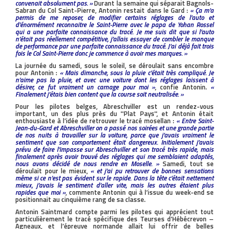
convenait absolument pas. »
Durant la semaine qui séparait Bagnols-
Sabran du Col Saint-Pierre, Antonin restait dans le Gard :
« Ça m’a
permis de me reposer, de modifier certains réglages de l’auto et
d’énormément reconnaitre le Saint-Pierre avec le papa de Yohan Rossel
qui a une parfaite connaissance du tracé. Je me suis dit que si l’auto
n’était pas réellement compétitive, j’allais essayer de combler le manque
de performance par une parfaite connaissance du tracé. J’ai déjà fait trois
fois le Col Saint-Pierre donc je commence à avoir mes marques. »
La journée du samedi, sous le soleil, se déroulait sans encombre
pour Antonin :
« Mais dimanche, sous la pluie c’était très compliqué. Je
n’aime pas la pluie, et avec une voiture dont les réglages laissent à
désirer, ce fut vraiment un carnage pour moi »
, confie Antonin.
«
Finalement j’étais bien content que la course soit neutralisée. »
Pour les pilotes belges, Abreschviller est un rendez-vous
important, un des plus près du ''Plat Pays'', et Antonin était
enthousiaste à l’idée de retrouver le tracé mosellan :
« Entre Saint-
Jean-du-Gard et Abreschviller on a passé nos soirées et une grande partie
de nos nuits à travailler sur la voiture, parce que j’avais vraiment le
sentiment que son comportement était dangereux. Initialement j’avais
prévu de faire l’impasse sur Abreschviller et son tracé très rapide, mais
finalement après avoir trouvé des réglages qui me semblaient adaptés,
nous avons décidé de nous rendre en Moselle. »
Samedi, tout se
déroulait pour le mieux,
« et j’ai pu retrouver de bonnes sensations
même si ce n’est pas évident sur le rapide. Dans la tête c’était nettement
mieux, j’avais le sentiment d’aller vite, mais les autres étaient plus
rapides que moi »
, commente Antonin qui à l’issue du week-end se
positionnait au cinquième rang de sa classe.
Antonin Saintmard compte parmi les pilotes qui apprécient tout
particulièrement le tracé spécifique des Teurses d’Hébécrevon –
Agneaux, et l’épreuve normande allait lui offrir de belles