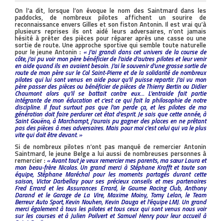
On l’a dit, lorsque l’on évoque le nom des Saintmard dans les
paddocks, de nombreux pilotes affichent un sourire de
reconnaissance envers Gilles et son fiston Antonin. Il est vrai qu’à
plusieurs reprises ils ont aidé leurs adversaires, n’ont jamais
hésité à prêter des pièces pour réparer après une casse ou une
sortie de route. Une approche sportive qui semble toute naturelle
pour le jeune Antonin :
« J’ai grandi dans cet univers de la course de
côte, j’ai pu voir mon père bénéficier de l’aide d’autres pilotes et leur venir
en aide quand ils en avaient besoin. J’ai le souvenir d’une grosse sortie de
route de mon père sur le Col Saint-Pierre et de la solidarité de nombreux
pilotes qui lui sont venus en aide pour qu’il puisse repartir. J’ai vu mon
père passer des pièces ou bénéficier de pièces de Thierry Bertin ou Didier
Chaumont alors qu’il se battait contre eux… L’entraide fait partie
intégrante de mon éducation et c’est ce qui fait la philosophie de notre
discipline. Il faut surtout pas que l’on perde ça, et les pilotes de ma
génération doit faire perdurer cet état d’esprit. Je sais que cette année, à
Saint Gouëno, à Marchampt, j’aurais pu gagner des places en ne prêtant
pas des pièces à mes adversaires. Mais pour moi c’est celui qui va le plus
vite qui doit être devant. »
Si de nombreux pilotes n’ont pas manqué de remercier Antonin
Saintmard, le jeune Belge a lui aussi de nombreuses personnes à
remercier :
« Avant tout je veux remercier mes parents, ma sœur Laura et
mon beau-frère Nicolas. Un grand merci à Stéphane Krafft et toute son
équipe, Stéphane Maréchal pour les moments partagés durant cette
saison, Victor Darbellay pour ses précieux conseils et mes partenaires
Fred Errard et les Assurances Errard, le Gaume Racing Club, Anthony
Darand et le Garage de La Vire, Maxime Moiny, Tomy Lelan, le Team
Berreur Auto Sport, Kevin Nouhen, Kevin Dauga et l’équipe LMJ. Un grand
merci également à tous les pilotes et tous ceux qui sont venus nous voir
sur les courses et à Julien Poilvert et Samuel Henry pour leur accueil à