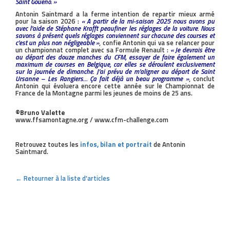
Saint Gouëno. »
Antonin Saintmard a la ferme intention de repartir mieux armé
pour la saison 2026 :
« A partir de la mi-saison 2025 nous avons pu
avec l’aide de Stéphane Krafft peaufiner les réglages de la voiture. Nous
savons à présent quels réglages conviennent sur chacune des courses et
c’est un plus non négligeable »
, confie Antonin qui va se relancer pour
un championnat complet avec sa Formule Renault :
« Je devrais être
au départ des douze manches du CFM, essayer de faire également un
maximum de courses en Belgique, car elles se déroulent exclusivement
sur la journée de dimanche. J’ai prévu de m’aligner au départ de Saint
Ursanne – Les Rangiers… Ça fait déjà un beau programme »
, conclut
Antonin qui évoluera encore cette année sur le Championnat de
France de la Montagne parmi les jeunes de moins de 25 ans.
©Bruno Valette
www.ffsamontagne.org / www.cfm-challenge.com
Retrouvez toutes les
infos, bilan et portrait
de Antonin
Saintmard.
← Retourner à la liste d'articles